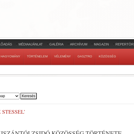
LŐADÁS
MÉDIAAJÁNLAT
GALÉRIA
ARCHÍVUM
MAGAZIN
REPERTÓR
HAGYOMÁNY
TÖRTÉNELEM
VÉLEMÉNY
GASZTRO
KÖZÖSSÉG
 STESSEL’
AÚJSZÁNTÓI ZSIDÓ KÖZÖSSÉG TÖRTÉNETE