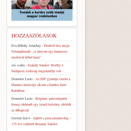
HOZZÁSZÓLÁSOK
Eva Mihály Amichay
-
Elrabolt túsz anyja
Netanjahunak: „A lányom egy hamaszos
unokával térhet haza”
sós csaba
-
Szakály Sándor: Horthy a
budapesti zsidóság megmentője volt
Domotor Laslo
-
Az IDF gyanúja szerint a
Hamász tüzérsége okozta a halálos tüzet
Rafahban
Domotor Laslo
-
Belgium: palesztinpárti
tömeg rátámadt egy izraeli turistára, eltörték
az állkapcsát
Gavriel Zeevi
-
Sáptól a gízai piramisokig –
125 éve született Benamy Sándor