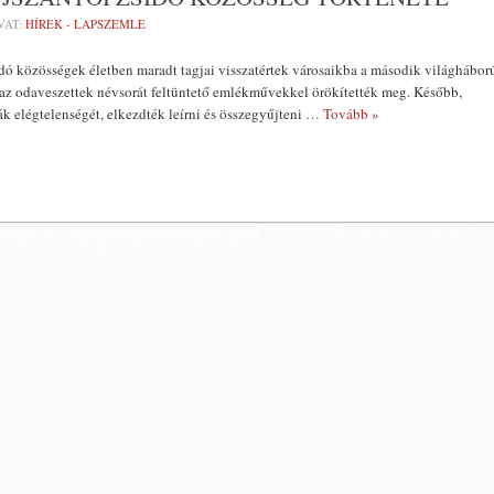
VAT:
HÍREK - LAPSZEMLE
ó közösségek életben maradt tagjai visszatértek városaikba a második világhábor
 az odaveszettek névsorát feltüntető emlékművekkel örökítették meg. Később,
ák elégtelenségét, elkezdték leírni és összegyűjteni
… Tovább »