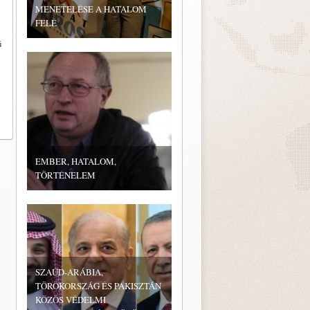
MENETELÉSE A HATALOM
FELÉ
ú
EMBER, HATALOM,
TÖRTÉNELEM
SZAÚD-ARÁBIA,
TÖRÖKORSZÁG ÉS PAKISZTÁN
KÖZÖS VÉDELMI