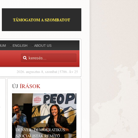
TÁMOGATOM A SZOMBATOT
IUM
ENGLISH
ABOUT US
2026. augusztus 8, szombat | 5786. Áv 25
ÚJ
ÍRÁSOK
DENVER: DEMOKRATIKUS
SZOCIALISTÁK RÉMÍTŐ