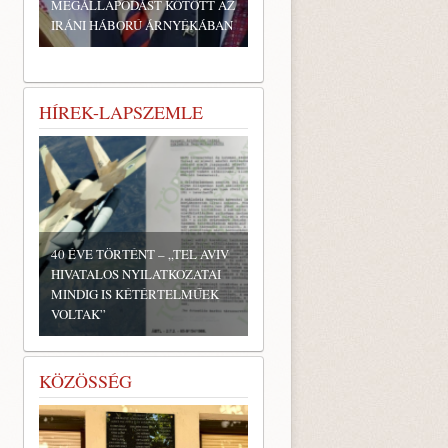
MEGÁLLAPODÁST KÖTÖTT AZ
IRÁNI HÁBORÚ ÁRNYÉKÁBAN
HÍREK-LAPSZEMLE
40 ÉVE TÖRTÉNT – „TEL AVIV
HIVATALOS NYILATKOZATAI
MINDIG IS KÉTÉRTELMŰEK
VOLTAK”
KÖZÖSSÉG