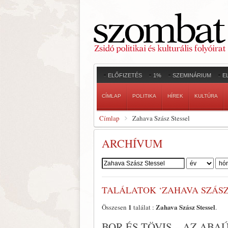
ELŐFIZETÉS
1%
SZEMINÁRIUM
E
CÍMLAP
POLITIKA
HÍREK
KULTÚRA
Címlap
Zahava Szász Stessel
ARCHÍVUM
Szerző:
TALÁLATOK ‘ZAHAVA SZÁSZ
1
Zahava Szász Stessel
Összesen
találat :
.
BOR ÉS TÖVIS – AZ AB