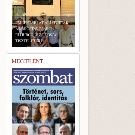
EMLÉKTÁBLÁT ÁLLÍTOTTAK
A KÖRÖSTARCSÁRÓL
ELHURCOLT ZSIDÓSÁG
TISZTELETÉRE
MEGJELENT