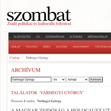
ELŐFIZETÉS
1%
SZEMINÁRIUM
ELŐADÁS
MÉDIAAJÁNLAT
CÍMLAP
POLITIKA
HÍREK
KULTÚRA
HAGYOMÁNY
TÖRTÉNELE
Címlap
Várhegyi György
ARCHÍVUM
Szerző:
TALÁLATOK ‘VÁRHEGYI GYÖRGY’
2
Várhegyi György
Összesen
találat :
.
A MAGYAR ZSIDÓSÁG A HOLOCAUST UT