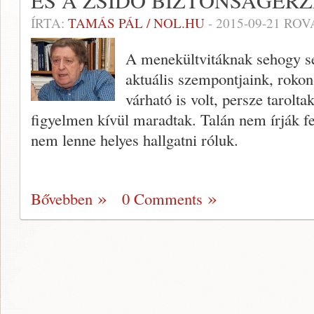
ÉS A ZSIDÓ BIZTONSÁGÉRZ
ÍRTA:
TAMÁS PÁL / NOL.HU
-
2015-09-21
ROV
A menekültvitáknak sehogy se
aktuális szempontjaink, rokon
várható is volt, persze tarolt
figyelmen kívül maradtak. Talán nem írják fe
nem lenne helyes hallgatni róluk.
Bővebben
0 Comments