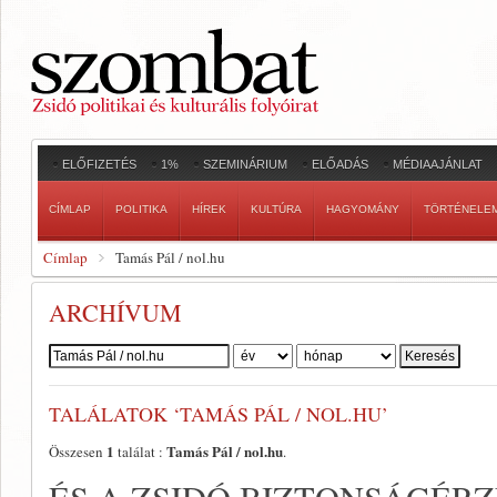
ELŐFIZETÉS
1%
SZEMINÁRIUM
ELŐADÁS
MÉDIAAJÁNLAT
CÍMLAP
POLITIKA
HÍREK
KULTÚRA
HAGYOMÁNY
TÖRTÉNELE
Címlap
Tamás Pál / nol.hu
ARCHÍVUM
Szerző:
TALÁLATOK ‘TAMÁS PÁL / NOL.HU’
1
Tamás Pál / nol.hu
Összesen
találat :
.