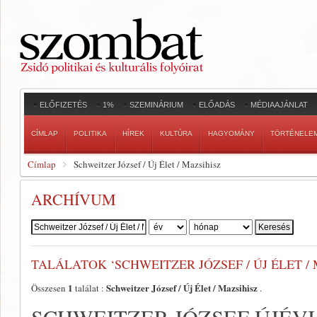
ELŐFIZETÉS
1%
SZEMINÁRIUM
ELŐADÁS
MÉDIAAJÁNLAT
CÍMLAP
POLITIKA
HÍREK
KULTÚRA
HAGYOMÁNY
TÖRTÉNELE
Címlap
Schweitzer József / Új Élet / Mazsihisz
ARCHÍVUM
Szerző:
TALÁLATOK ‘SCHWEITZER JÓZSEF / ÚJ ÉLET / 
1
Schweitzer József / Új Élet / Mazsihisz
Összesen
találat :
.