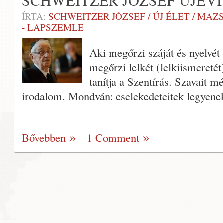
SCHWEITZER JÓZSEF ÚJÉV
ÍRTA:
SCHWEITZER JÓZSEF / ÚJ ÉLET / MAZ
- LAPSZEMLE
Aki megőrzi száját és nyelvét 
megőrzi lelkét (lelkiismeretét
tanítja a Szentírás. Szavait 
irodalom. Mondván: cselekedeteitek legyene
Bővebben
1 Comment