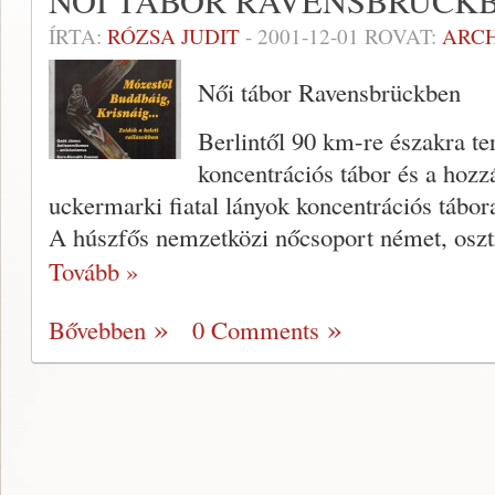
NŐI TÁBOR RAVENSBRÜCK
ÍRTA:
RÓZSA JUDIT
-
2001-12-01
ROVAT:
ARC
Női tábor Ravensbrückben
Berlintől 90 km-re északra ter
koncentráci­ós tábor és a hozz
uckermarki fiatal lányok koncentrációs tábor
A húszfős nemzetközi nőcsoport né­met, oszt
Tovább »
Bővebben
0 Comments