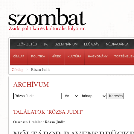
ELŐFIZETÉS
1%
SZEMINÁRIUM
ELŐADÁS
MÉDIAAJÁNLAT
CÍMLAP
POLITIKA
HÍREK
KULTÚRA
HAGYOMÁNY
TÖRTÉNELE
Címlap
Rózsa Judit
ARCHÍVUM
Szerző:
TALÁLATOK ‘RÓZSA JUDIT’
1
Rózsa Judit
Összesen
találat :
.