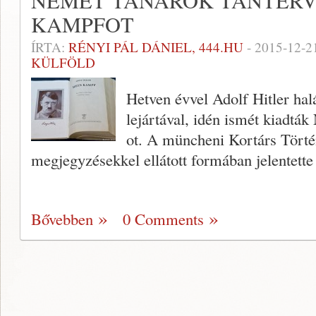
NÉMET TANÁROK TANTERV
KAMPFOT
ÍRTA:
RÉNYI PÁL DÁNIEL, 444.HU
-
2015-12-2
KÜLFÖLD
Hetven évvel Adolf Hitler halá
lejártával, idén ismét kiadt
ot. A müncheni Kortárs Történ
megjegyzésekkel ellátott formában jelentett
Bővebben
0 Comments