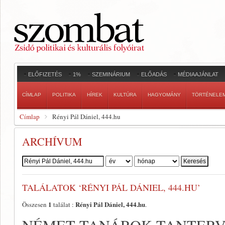
ELŐFIZETÉS
1%
SZEMINÁRIUM
ELŐADÁS
MÉDIAAJÁNLAT
CÍMLAP
POLITIKA
HÍREK
KULTÚRA
HAGYOMÁNY
TÖRTÉNELE
Címlap
Rényi Pál Dániel, 444.hu
ARCHÍVUM
Szerző:
TALÁLATOK ‘RÉNYI PÁL DÁNIEL, 444.HU’
1
Rényi Pál Dániel, 444.hu
Összesen
találat :
.