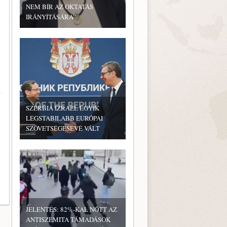
NEM BÍR AZ OKTATÁS
IRÁNYÍTÁSÁRA”
SZERBIA IZRAEL EGYIK
LEGSTABILABB EURÓPAI
SZÖVETSÉGESÉVÉ VÁLT
JELENTÉS: 82%-KAL NŐTT AZ
ANTISZEMITA TÁMADÁSOK