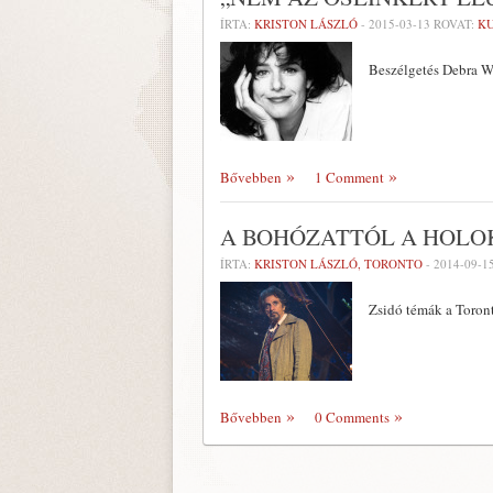
ÍRTA:
KRISTON LÁSZLÓ
-
2015-03-13
ROVAT:
K
Beszélgetés Debra Wi
Bővebben
1 Comment
A BOHÓZATTÓL A HOLO
ÍRTA:
KRISTON LÁSZLÓ, TORONTO
-
2014-09-1
Zsidó témák a Toront
Bővebben
0 Comments