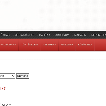
LŐADÁS
MÉDIAAJÁNLAT
GALÉRIA
ARCHÍVUM
MAGAZIN
REPERTÓR
HAGYOMÁNY
TÖRTÉNELEM
VÉLEMÉNY
GASZTRO
KÖZÖSSÉG
LÓ’
ÜNK”