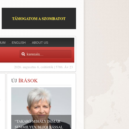
TÁMOGATOM A SZOMBATOT
IUM
ENGLISH
ABOUT US
2026. augusztus 6, csütörtök | 5786. Áv 23
ÚJ
ÍRÁSOK
“TAKARÓ MIHÁLY IMMÁR
SEMMILYEN BEFOLYÁSSAL