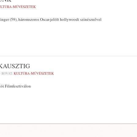
ULTÚRA-MŰVÉSZETEK
nger (59), háromszoros Oscar-jelölt hollywoodi színésznővel
KAUSZTIG
5
ROVAT:
KULTÚRA-MŰVÉSZETEK
ói Filmfesztiválon