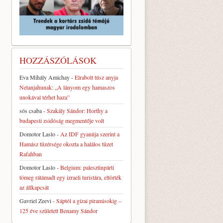
HOZZÁSZÓLÁSOK
Eva Mihály Amichay
-
Elrabolt túsz anyja
Netanjahunak: „A lányom egy hamaszos
unokával térhet haza”
sós csaba
-
Szakály Sándor: Horthy a
budapesti zsidóság megmentője volt
Domotor Laslo
-
Az IDF gyanúja szerint a
Hamász tüzérsége okozta a halálos tüzet
Rafahban
Domotor Laslo
-
Belgium: palesztinpárti
tömeg rátámadt egy izraeli turistára, eltörték
az állkapcsát
Gavriel Zeevi
-
Sáptól a gízai piramisokig –
125 éve született Benamy Sándor