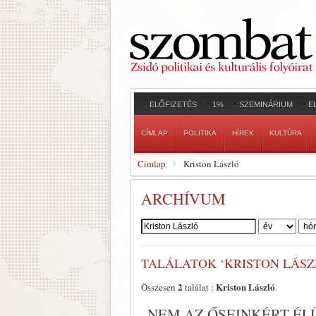
ELŐFIZETÉS
1%
SZEMINÁRIUM
E
CÍMLAP
POLITIKA
HÍREK
KULTÚRA
Címlap
Kriston László
ARCHÍVUM
Szerző:
TALÁLATOK ‘KRISTON LÁSZ
2
Kriston László
Összesen
találat :
.
„NEM AZ ŐSEINKÉRT ÉL