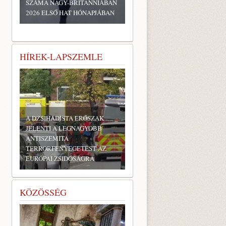
SZÁMA NAGY-BRITANNIÁBAN
2026 ELSŐ HAT HÓNAPJÁBAN
HÍREK-LAPSZEMLE
A DZSIHADISTA ERŐSZAK
JELENTI A LEGNAGYOBB
ANTISZEMITA
TERRORFENYEGETÉST AZ
EURÓPAI ZSIDÓSÁGRA
KÖZÖSSÉG