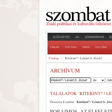
ELŐFIZETÉS
1%
SZEMINÁRIUM
E
CÍMLAP
POLITIKA
HÍREK
KULTÚRA
Címlap
Kitekint? / Lénárt G. József
ARCHÍVUM
Szerző:
TALÁLATOK ‘KITEKINT? / LÉ
1
Kitekint? / Lénárt G. Józ
Összesen
találat :
PORAJMOS, AZ ELFELE