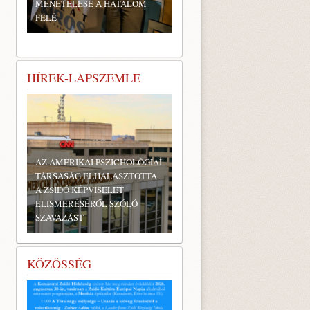
MENETELÉSE A HATALOM
FELÉ
HÍREK-LAPSZEMLE
AZ AMERIKAI PSZICHOLÓGIAI
TÁRSASÁG ELHALASZTOTTA
A ZSIDÓ KÉPVISELET
ELISMERÉSÉRŐL SZÓLÓ
SZAVAZÁST
KÖZÖSSÉG