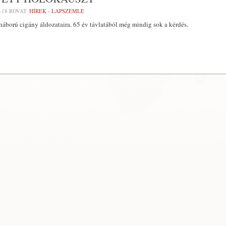
-18
ROVAT:
HÍREK - LAPSZEMLE
áború cigány áldozataira. 65 év távlatából még mindig sok a kérdés.