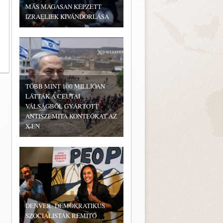
MÁS MAGASAN KÉPZETT
IZRAELIEK KIVÁNDORLÁSA
TÖBB MINT 100 MILLIÓAN
LÁTTÁK A CEUTAI
VÁLSÁGBÓL GYÁRTOTT
ANTISZEMITA KONTEÓKAT AZ
X-EN
DENVER: DEMOKRATIKUS
SZOCIALISTÁK RÉMÍTŐ