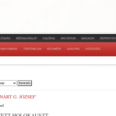
LŐADÁS
MÉDIAAJÁNLAT
GALÉRIA
ARCHÍVUM
MAGAZIN
REPERTÓR
HAGYOMÁNY
TÖRTÉNELEM
VÉLEMÉNY
GASZTRO
KÖZÖSSÉG
NÁRT G. JÓZSEF’
sef
.
JTETT HOLOKAUSZT