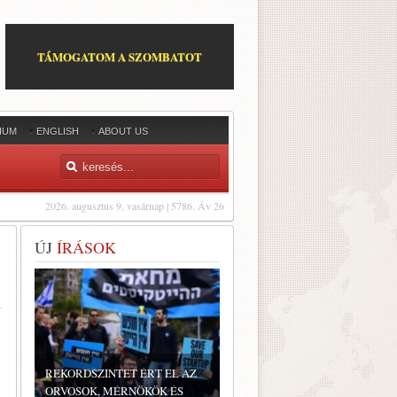
TÁMOGATOM A SZOMBATOT
IUM
ENGLISH
ABOUT US
2026. augusztus 9, vasárnap | 5786. Áv 26
ÚJ
ÍRÁSOK
REKORDSZINTET ÉRT EL AZ
ORVOSOK, MÉRNÖKÖK ÉS