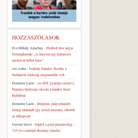
HOZZÁSZÓLÁSOK
Eva Mihály Amichay
-
Elrabolt túsz anyja
Netanjahunak: „A lányom egy hamaszos
unokával térhet haza”
sós csaba
-
Szakály Sándor: Horthy a
budapesti zsidóság megmentője volt
Domotor Laslo
-
Az IDF gyanúja szerint a
Hamász tüzérsége okozta a halálos tüzet
Rafahban
Domotor Laslo
-
Belgium: palesztinpárti
tömeg rátámadt egy izraeli turistára, eltörték
az állkapcsát
Gavriel Zeevi
-
Sáptól a gízai piramisokig –
125 éve született Benamy Sándor