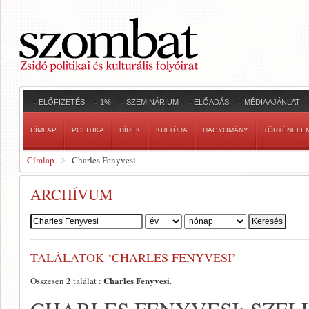
ELŐFIZETÉS
1%
SZEMINÁRIUM
ELŐADÁS
MÉDIAAJÁNLAT
CÍMLAP
POLITIKA
HÍREK
KULTÚRA
HAGYOMÁNY
TÖRTÉNELE
Címlap
Charles Fenyvesi
ARCHÍVUM
Szerző:
TALÁLATOK ‘CHARLES FENYVESI’
2
Charles Fenyvesi
Összesen
találat :
.