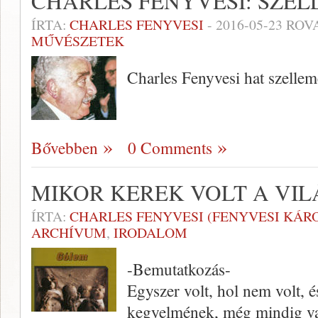
CHARLES FENYVESI: SZE
ÍRTA:
CHARLES FENYVESI
-
2016-05-23
ROVA
MŰVÉSZETEK
Charles Fenyvesi hat szelle
Bővebben
0 Comments
MIKOR KEREK VOLT A VI
ÍRTA:
CHARLES FENYVESI (FENYVESI KÁR
ARCHÍVUM
,
IRODALOM
-Bemutatkozás-
Egyszer volt, hol nem volt, é
kegyelmének, még mindig va