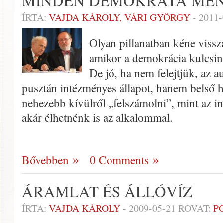
MINDEN DEMOKRATA MENJ
ÍRTA:
VAJDA KÁROLY, VÁRI GYÖRGY
-
2011-
Olyan pillanatban kéne viss
amikor a demokrácia kulcsint
De jó, ha nem felejtjük, az 
pusztán intézményes állapot, hanem belső h
nehezebb kívülről „felszámolni”, mint az i
akár élhetnénk is az alkalommal.
Bővebben
0 Comments
ÁRAMLAT ÉS ÁLLÓVÍZ
ÍRTA:
VAJDA KÁROLY
-
2009-05-21
ROVAT:
P