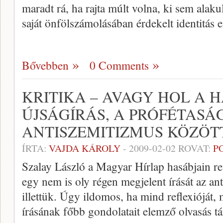
maradt rá, ha rajta múlt volna, ki sem ala
saját önfölszámolásában érdekelt identitás e
Bővebben
0 Comments
KRITIKA – AVAGY HOL A 
ÚJSÁGÍRÁS, A PRÓFÉTASÁG
ANTISZEMITIZMUS KÖZÖT
ÍRTA:
VAJDA KÁROLY
-
2009-02-02
ROVAT:
P
Szalay László a Magyar Hírlap hasábjain refl
egy nem is oly régen megjelent írását az a
illettük. Úgy ildomos, ha mind reflexióját, 
írásának főbb gondolatait elemző olvasás t