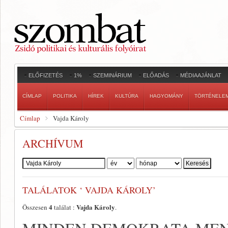
ELŐFIZETÉS
1%
SZEMINÁRIUM
ELŐADÁS
MÉDIAAJÁNLAT
CÍMLAP
POLITIKA
HÍREK
KULTÚRA
HAGYOMÁNY
TÖRTÉNELE
Címlap
Vajda Károly
ARCHÍVUM
Szerző:
TALÁLATOK ‘ VAJDA KÁROLY’
4
Vajda Károly
Összesen
találat :
.