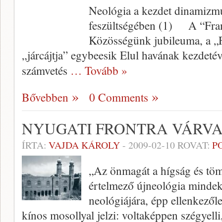
Neológia a kezdet dinamizm
feszültségében (1) A “Frank
Közösségünk jubileuma, a „F
„járcájtja” egybeesik Elul havának kezdet
számvetés
… Tovább »
Bővebben
0 Comments
NYUGATI FRONTRA VÁRV
ÍRTA:
VAJDA KÁROLY
-
2009-02-10
ROVAT:
P
„Az önmagát a hígság és tö
értelmező újneológia minde
neológiájára, épp ellenkezőle
kínos mosollyal jelzi: voltaképpen szégyelli,