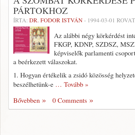
A SZOMBAT KÖRKÉRDÉSE P
PÁRTOKHOZ
ÍRTA:
DR. FODOR ISTVÁN
-
1994-03-01
ROVAT
Az alábbi négy körkérdést int
FKGP, KDNP, SZDSZ, MSZP,
képviselők parlamenti csopor
a beérkezett válaszokat.
1. Hogyan értékelik a zsidó közösség helyze
beszélhetünk-e
… Tovább »
Bővebben
0 Comments