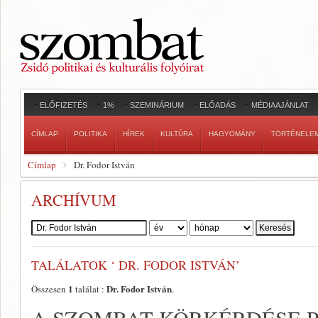
ELŐFIZETÉS
1%
SZEMINÁRIUM
ELŐADÁS
MÉDIAAJÁNLAT
CÍMLAP
POLITIKA
HÍREK
KULTÚRA
HAGYOMÁNY
TÖRTÉNELE
Címlap
Dr. Fodor István
ARCHÍVUM
Szerző:
TALÁLATOK ‘ DR. FODOR ISTVÁN’
1
Dr. Fodor István
Összesen
találat :
.