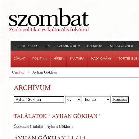
ELŐFIZETÉS
1%
SZEMINÁRIUM
ELŐADÁS
MÉDIAAJÁNLAT
CÍMLAP
POLITIKA
HÍREK
KULTÚRA
HAGYOMÁNY
TÖRTÉNELE
Címlap
Ayhan Gökhan
ARCHÍVUM
Szerző:
TALÁLATOK ‘ AYHAN GÖKHAN ’
1
Ayhan Gökhan
Összesen
találat :
.
AYHAN GÖKHAN 11 / 14