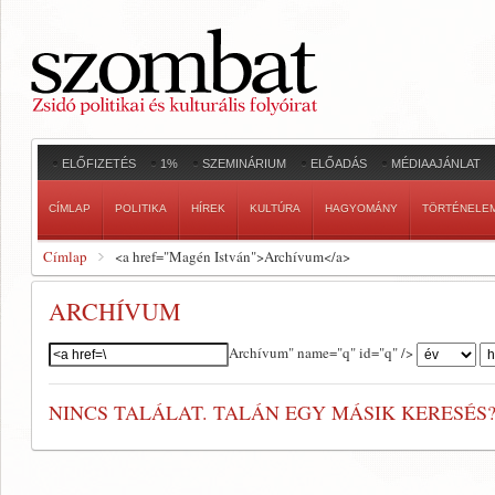
ELŐFIZETÉS
1%
SZEMINÁRIUM
ELŐADÁS
MÉDIAAJÁNLAT
CÍMLAP
POLITIKA
HÍREK
KULTÚRA
HAGYOMÁNY
TÖRTÉNELE
Címlap
<a href="Magén István">Archívum</a>
ARCHÍVUM
Szerző:
Archívum" name="q" id="q" />
NINCS TALÁLAT. TALÁN EGY MÁSIK KERESÉS