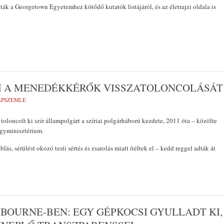
tták a Georgetown Egyetemhez kötődő kutatók listájáról, és az életrajzi oldala is
I A MENEDÉKKÉRŐK VISSZATOLONCOLÁSÁT
LAPSZEMLE
toloncolt ki szír állampolgárt a szíriai polgárháború kezdete, 2011 óta – közölte
gyminisztérium.
ablás, sérülést okozó testi sértés és zsarolás miatt ítéltek el – kedd reggel adták át
BOURNE-BEN: EGY GÉPKOCSI GYULLADT KI,