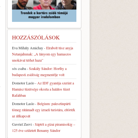
HOZZÁSZÓLÁSOK
Eva Mihály Amichay
-
Elrabolt túsz anyja
Netanjahunak: „A lányom egy hamaszos
unokával térhet haza”
sós csaba
-
Szakály Sándor: Horthy a
budapesti zsidóság megmentője volt
Domotor Laslo
-
Az IDF gyanúja szerint a
Hamász tüzérsége okozta a halálos tüzet
Rafahban
Domotor Laslo
-
Belgium: palesztinpárti
tömeg rátámadt egy izraeli turistára, eltörték
az állkapcsát
Gavriel Zeevi
-
Sáptól a gízai piramisokig –
125 éve született Benamy Sándor