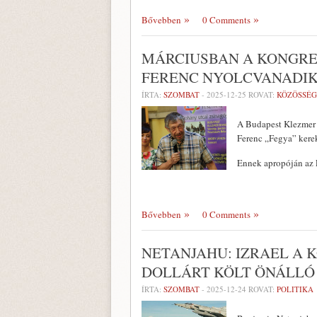
Bővebben
0 Comments
MÁRCIUSBAN A KONGRE
FERENC NYOLCVANADIK
ÍRTA:
SZOMBAT
-
2025-12-25
ROVAT:
KÖZÖSSÉG
A Budapest Klezmer 
Ferenc „Fegya” kerek
Ennek apropóján az 
Bővebben
0 Comments
NETANJAHU: IZRAEL A 
DOLLÁRT KÖLT ÖNÁLLÓ
ÍRTA:
SZOMBAT
-
2025-12-24
ROVAT:
POLITIKA