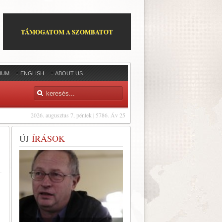
TÁMOGATOM A SZOMBATOT
IUM
ENGLISH
ABOUT US
2026. augusztus 7, péntek | 5786. Áv 25
ÚJ
ÍRÁSOK