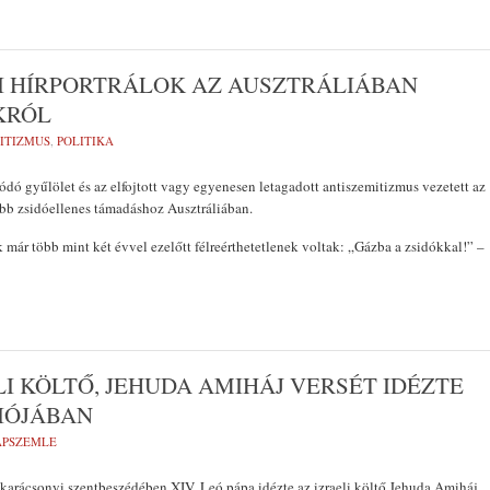
ATI HÍRPORTRÁLOK AZ AUSZTRÁLIÁBAN
KRÓL
ITIZMUS
,
POLITIKA
ódó gyűlölet és az elfojtott vagy egyenesen letagadott antiszemitizmus vezetett az
bb zsidóellenes támadáshoz Ausztráliában.
k már több mint két évvel ezelőtt félreérthetetlenek voltak: „Gázba a zsidókkal!” –
ELI KÖLTŐ, JEHUDA AMIHÁJ VERSÉT IDÉZTE
IÓJÁBAN
LAPSZEMLE
 karácsonyi szentbeszédében XIV. Leó pápa idézte az izraeli költő Jehuda Amiháj