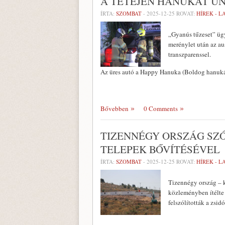
A TETEJÉN HANUKÁT Ü
ÍRTA:
SZOMBAT
-
2025-12-25
ROVAT:
HÍREK - 
„Gyanús tűzeset” ügy
merénylet után az au
transzparenssel.
Az üres autó a Happy Hanuka (Boldog hanukát
Bővebben
0 Comments
TIZENNÉGY ORSZÁG SZÓ
TELEPEK BŐVÍTÉSÉVEL
ÍRTA:
SZOMBAT
-
2025-12-25
ROVAT:
HÍREK - 
Tizennégy ország – k
közleményben ítélte e
felszólították a zsid