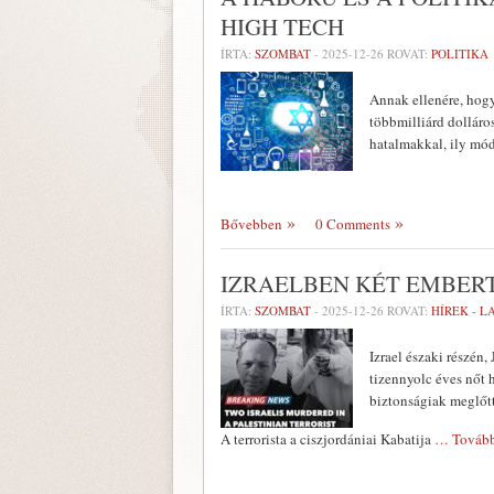
HIGH TECH
ÍRTA:
SZOMBAT
-
2025-12-26
ROVAT:
POLITIKA
Annak ellenére, hogy
többmilliárd dolláro
hatalmakkal, ily mó
Bővebben
0 Comments
IZRAELBEN KÉT EMBER
ÍRTA:
SZOMBAT
-
2025-12-26
ROVAT:
HÍREK - 
Izrael északi részén
tizennyolc éves nőt h
biztonságiak meglőtt
A terrorista a ciszjordániai Kabatija
… Tovább