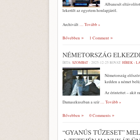
Albanesét eltávolíto
lekerült az egyetem honlapjáról.
Archivált
… Tovább »
Bővebben
1 Comment
NÉMETORSZÁG ELKEZD
ÍRTA:
SZOMBAT
-
2025-12-25
ROVAT:
HÍREK - 
Németország először 
kedden a német belü
Az érintettet – akit r
Damaszkuszban a szír
… Tovább »
Bővebben
0 Comments
“GYANÚS TŰZESET” MEL