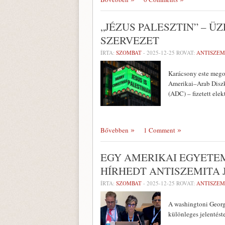
„JÉZUS PALESZTIN” – Ü
SZERVEZET
ÍRTA:
SZOMBAT
-
2025-12-25
ROVAT:
ANTISZEM
Karácsony este megos
Amerikai–Arab Diszk
(ADC) – fizetett ele
Bővebben
1 Comment
EGY AMERIKAI EGYETEM
HÍRHEDT ANTISZEMITA 
ÍRTA:
SZOMBAT
-
2025-12-25
ROVAT:
ANTISZEM
A washingtoni Georg
különleges jelentést