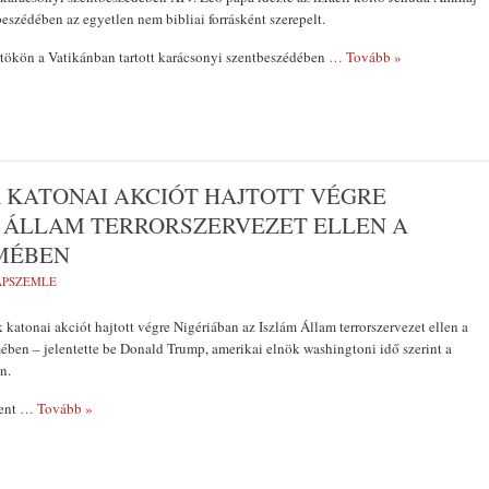
beszédében az egyetlen nem bibliai forrásként szerepelt.
rtökön a Vatikánban tartott karácsonyi szentbeszédében
… Tovább »
 KATONAI AKCIÓT HAJTOTT VÉGRE
M ÁLLAM TERRORSZERVEZET ELLEN A
MÉBEN
LAPSZEMLE
katonai akciót hajtott végre Nigériában az Iszlám Állam terrorszervezet ellen a
ben – jelentette be Donald Trump, amerikai elnök washingtoni idő szerint a
n.
lent
… Tovább »