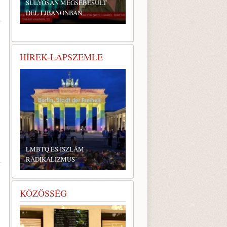
SÚLYOSAN MEGSEBESÜLT
DÉL-LIBANONBAN
HÍREK-LAPSZEMLE
LMBTQ ÉS ISZLÁM
RADIKALIZMUS
KÖZÖSSÉG