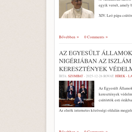
egyik versét, amely 
XIV. Leó pápa csütö
Bővebben
0 Comments
AZ EGYESÜLT ÁLLAMOK
NIGÉRIÁBAN AZ ISZLÁ
KERESZTÉNYEK VÉDEL
ÍRTA:
SZOMBAT
-
2025-12-26
ROVAT:
HÍREK - 
Az Egyesült Államok 
keresztények védelmé
csütörtök esti órákba
Az elnök internetes közösségi oldalán megje
Bővebben
0 Comments