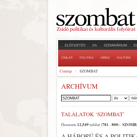
ELŐFIZETÉS
1%
SZEMINÁRIUM
E
CÍMLAP
POLITIKA
HÍREK
KULTÚRA
Címlap
SZOMBAT
ARCHÍVUM
Szerző:
TALÁLATOK ‘SZOMBAT’
12,549
781
800
SZOMB
Összesen
találat (
-
) :
A HÁBORÚ ÉS A POLITI