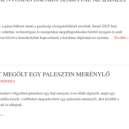
 a gázai háború miatt a gazdaság elszigetelődését jósolták, Izrael 2025-ben
s védelmi, technológiai és energetikai megállapodásokat kötött nyugati és arab
don bővítve kereskedelmi kapcsolatait a hatalmas diplomáciai nyomás
… Tovább »
T MEGÖLT EGY PALESZTIN MERÉNYLŐ
LAPSZEMLE
, Jezréel-völgyében pénteken egy hatvannyolc éves férfit elgázolt, majd egy
alálra késelt, s többeket megsebesített egy palesztin merénylő, akit később a
ek és elfogtak.
 »