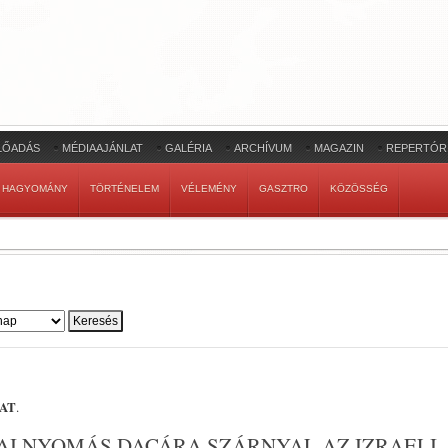
LŐADÁS
MÉDIAAJÁNLAT
GALÉRIA
ARCHÍVUM
MAGAZIN
REPERTÓR
HAGYOMÁNY
TÖRTÉNELEM
VÉLEMÉNY
GASZTRO
KÖZÖSSÉG
AT
.
KAI NYOMÁS DACÁRA SZÁRNYAL AZ IZRAELI