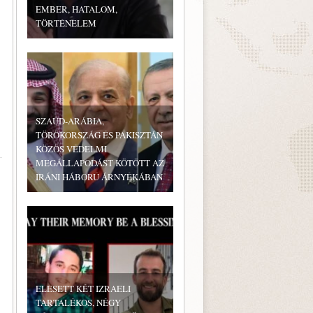
EMBER, HATALOM,
TÖRTÉNELEM
SZAÚD-ARÁBIA,
TÖRÖKORSZÁG ÉS PAKISZTÁN
KÖZÖS VÉDELMI
MEGÁLLAPODÁST KÖTÖTT AZ
IRÁNI HÁBORÚ ÁRNYÉKÁBAN
ELESETT KÉT IZRAELI
TARTALÉKOS, NÉGY