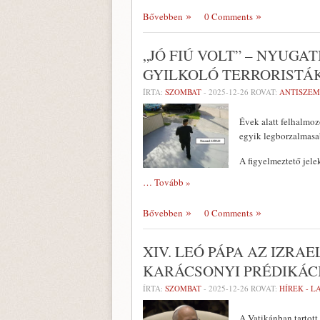
Bővebben
0 Comments
„JÓ FIÚ VOLT” – NYUG
GYILKOLÓ TERRORISTÁ
ÍRTA:
SZOMBAT
-
2025-12-26
ROVAT:
ANTISZEM
Évek alatt felhalmoz
egyik legborzalmasa
A figyelmeztető jele
… Tovább »
Bővebben
0 Comments
XIV. LEÓ PÁPA AZ IZRA
KARÁCSONYI PRÉDIKÁC
ÍRTA:
SZOMBAT
-
2025-12-26
ROVAT:
HÍREK - 
A Vatikánban tartott