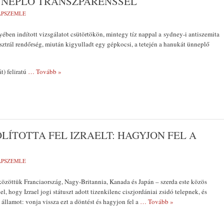
NNEPLŐ TRANSZPARENSSEL
LAPSZEMLE
ében indított vizsgálatot csütörtökön, mintegy tíz nappal a sydney-i antiszemita
sztrál rendőrség, miután kigyulladt egy gépkocsi, a tetején a hanukát ünneplő
) feliratú
… Tovább »
LÍTOTTA FEL IZRAELT: HAGYJON FEL A
LAPSZEMLE
özöttük Franciaország, Nagy-Britannia, Kanada és Japán – szerda este közös
l, hogy Izrael jogi státuszt adott tizenkilenc ciszjordániai zsidó telepnek, és
ó államot: vonja vissza ezt a döntést és hagyjon fel a
… Tovább »