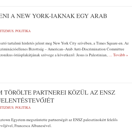
ZENI A NEW YORK-IAKNAK EGY ARAB
ITIZMUS
,
POLITIKA
ztó tartalmú hirdetés jelent meg New York City szívében, a Times Square-en. Az
riminációellenes Bizottság – American–Arab Anti-Discrimination Committee
ktronikus óriásplakátjának szövege a következő: Jesus is Palestinian,
… Tovább »
 TÖRÖLTE PARTNEREI KÖZÜL AZ ENSZ
JELENTÉSTEVŐJÉT
ITIZMUS
,
POLITIKA
etown Egyetem megszüntette partnerségét az ENSZ palesztinokért felelős
evőjével, Francesca Albanesével.