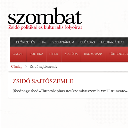
ELŐFIZETÉS
1%
SZEMINÁRIUM
ELŐADÁS
MÉDIAAJÁNLAT
CÍMLAP
POLITIKA
HÍREK
KULTÚRA
HAGYOMÁNY
TÖRTÉNELE
Címlap
Zsidó sajtószemle
ZSIDÓ SAJTÓSZEMLE
[feedpage feed=”http://lophas.net/szombatszemle.xml” truncate