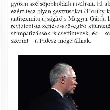
győzni szélsőjobboldali riválisát. El a
ezért tesz olyan gesztusokat (Horthy-ku
antiszemita újságíró s Magyar Gárda h
revizionista zenész-szövegíró kitünteté
szimpatizánsok is csettintenek, és – 
szerint – a Fidesz mögé állnak.