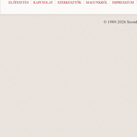
ELŐFIZETÉS
KAPCSOLAT
SZERKESZTŐK
MAGUNKRÓL
IMPRESSZUM
© 1989-2026 Szombat