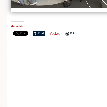
Share this:
Pocket
Print