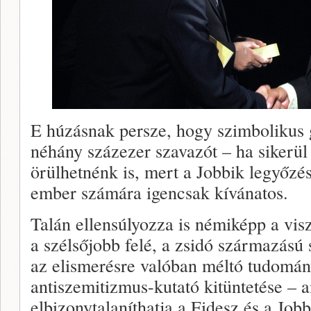
E húzásnak persze, hogy szimbolikus 
néhány százezer szavazót – ha sikerül
örülhetnénk is, mert a Jobbik legyőz
ember számára igencsak kívánatos.
Talán ellensúlyozza is némiképp a vis
a szélsőjobb felé, a zsidó származású
az elismerésre valóban méltó tudomán
antiszemitizmus-kutató kitüntetése – 
elbizonytalaníthatja a Fidesz és a Job