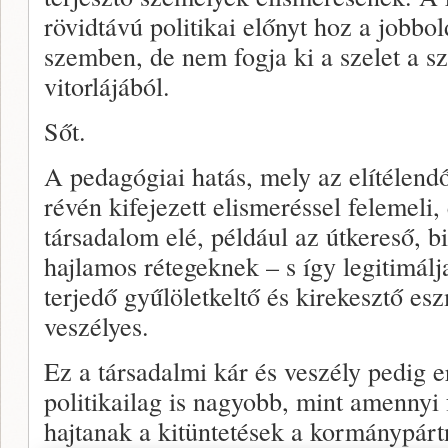
rövidtávú politikai előnyt hoz a jobbo
szemben, de nem fogja ki a szelet a sz
vitorlájából.
Sőt.
A pedagógiai hatás, mely az elítélendő
révén kifejezett elismeréssel felemeli, 
társadalom elé, például az útkereső, b
hajlamos rétegeknek – s így legitimálja
terjedő gyűlöletkeltő és kirekesztő es
veszélyes.
Ez a társadalmi kár és veszély pedig er
politikailag is nagyobb, mint amennyi f
hajtanak a kitüntetések a kormánypárt