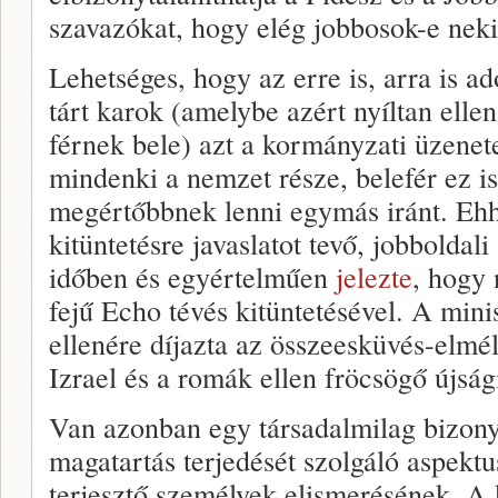
szavazókat, hogy elég jobbosok-e nek
Lehetséges, hogy az erre is, arra is ad
tárt karok (amelybe azért nyíltan ell
férnek bele) azt a kormányzati üzenete
mindenki a nemzet része, belefér ez is,
megértőbbnek lenni egymás iránt. Eh
kitüntetésre javaslatot tevő, jobboldali
időben és egyértelműen
jelezte
, hogy 
fejű Echo tévés kitüntetésével. A min
ellenére díjazta az összeesküvés-elméle
Izrael és a romák ellen fröcsögő újságí
Van azonban egy társadalmilag bizonyo
magatartás terjedését szolgáló aspektu
terjesztő személyek elismerésének. A k