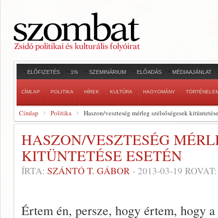
ELŐFIZETÉS
1%
SZEMINÁRIUM
ELŐADÁS
MÉDIAAJÁNLAT
CÍMLAP
POLITIKA
HÍREK
KULTÚRA
HAGYOMÁNY
TÖRTÉNELE
Címlap
Politika
Haszon/veszteség mérleg szélsőségesek kitüntetése
HASZON/VESZTESÉG MÉRL
KITÜNTETÉSE ESETÉN
ÍRTA:
SZÁNTÓ T. GÁBOR
-
2013-03-19
ROVAT
Értem én, persze, hogy értem, hogy a