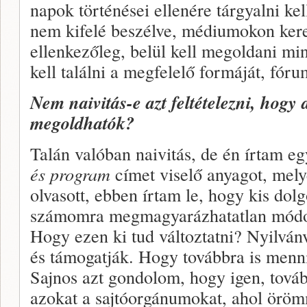
napok történései ellenére tárgyalni kel
nem kifelé beszélve, médiumokon kere
ellenkezőleg, belül kell megoldani mi
kell találni a megfelelő formáját, fóru
Nem naivitás-e azt feltételezni, hogy
megoldhatók?
Talán valóban naivitás, de én írtam eg
és program
címet viselő anyagot, mely
olvasott, ebben írtam le, hogy kis dol
számomra megmagyarázhatatlan módon
Hogy ezen ki tud változtatni? Nyilvánv
és támogatják. Hogy továbbra is menn
Sajnos azt gondolom, hogy igen, továb
azokat a sajtóorgánumokat, ahol öröm