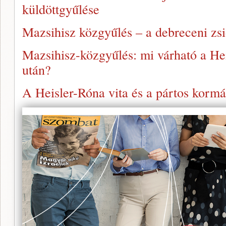
küldöttgyűlése
Mazsihisz közgyűlés – a debreceni z
Mazsihisz-közgyűlés: mi várható a Hei
után?
A Heisler-Róna vita és a pártos kormá