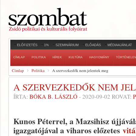
ELŐFIZETÉS
1%
SZEMINÁRIUM
ELŐADÁS
MÉDIAAJÁNLAT
CÍMLAP
POLITIKA
HÍREK
KULTÚRA
HAGYOMÁNY
TÖRTÉNELE
Címlap
Politika
A szervezkedők nem jelentek meg
A SZERVEZKEDŐK NEM JE
ÍRTA:
BÓKA B. LÁSZLÓ
-
2020-09-02
ROVAT:
Kunos Péterrel, a Mazsihisz újjávál
igazgatójával a viharos előzetes
vit