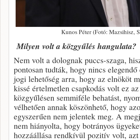
Kunos Péter (Fotó: Mazsihisz, 
Milyen volt a közgyűlés hangulata?
Nem volt a dolognak puccs-szaga, his
pontosan tudták, hogy nincs elegendő e
jogi lehetőség arra, hogy az elnököt 
kissé értelmetlen csapkodás volt ez az
közgyűlésen semmiféle behatást, nyom
vélhetően annak köszönhető, hogy azo
egyszerűen nem jelentek meg. A megje
nem hiányolta, hogy botrányos ügyeket
hozzáállása rendkívül pozitív volt, az