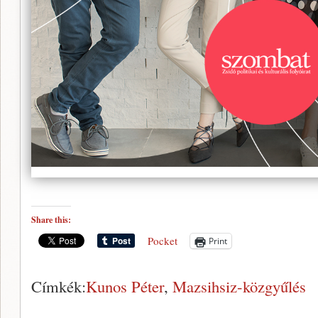
Share this:
Pocket
Print
Címkék:
Kunos Péter
,
Mazsihsiz-közgyűlés