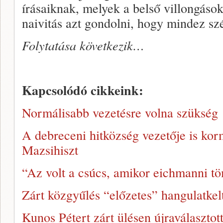
írásaiknak, melyek a belső villongások
naivitás azt gondolni, hogy mindez sz
Folytatása következik…
Kapcsolódó cikkeink:
Normálisabb vezetésre volna szükség
A debreceni hitközség vezetője is ko
Mazsihiszt
“Az volt a csúcs, amikor eichmanni t
Zárt közgyűlés “előzetes” hangulatkel
Kunos Pétert zárt ülésen újraválasztot