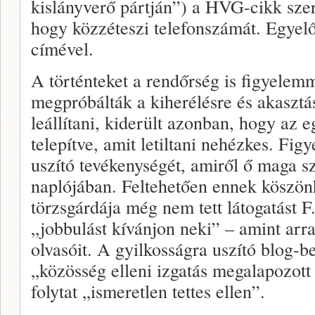
kislányverő pártján”) a HVG-cikk szer
hogy közzéteszi telefonszámát. Egyel
címével.
A történteket a rendőrség is figyelemm
megpróbálták a kiherélésre és akasztá
leállítani, kiderült azonban, hogy az 
telepítve, amit letiltani nehézkes. Fi
uszító tevékenységét, amiről ő maga s
naplójában. Feltehetően ennek köszön
törzsgárdája még nem tett látogatást F
„jobbulást kívánjon neki” – amint arr
olvasóit. A gyilkosságra uszító blog
„közösség elleni izgatás megalapozot
folytat „ismeretlen tettes ellen”.