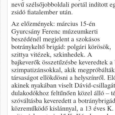
nevű szélsőjobboldali portál indított e
zsidó fiatalember után.
Az előzmények: március 15-én
Gyurcsány Ferenc múzeumkerti
beszédénél megjelent a szokásos
botránykeltő brigád: polgári körösök,
szittya vitézek, szkinhedek. A
bajkeverők összetűzésbe keveredtek a
szimpatizánsokkal, akik megpróbálták 
társaságot ellökdösni a helyszínről. El
akinek nyakában viselt Dávid-csillagát
dulakodókhoz feltűnően közel álló – té
szóváltásba keveredett a botránybrigá
közreműködő kislánnyal, a 13 éves K. 