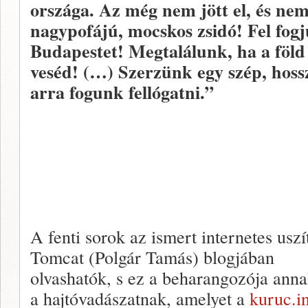
országa. Az még nem jött el, és nem
nagypofájú, mocskos zsidó! Fel fogj
Budapestet! Megtalálunk, ha a föld a
veséd! (…) Szerzünk egy szép, hoss
arra fogunk fellógatni.”
A fenti sorok az ismert internetes uszí
Tomcat (Polgár Tamás) blogjában
olvashatók, s ez a beharangozója ann
a hajtóvadászatnak, amelyet a
kuruc.i