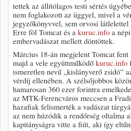
tettek az állítólagos testi sértés ügyé
nem foglakozott az üggyel, mivel a vé
jegyzőkönyvvel, sem orvosi látlelettel
Erre föl Tomcat és a
kuruc.info
a népi
embervadászat mellett döntöttek.
Március 18-án megjelent Tomcat fent i
majd a vele együttműködő
kuruc.info
f
ismeretlen nevű „kislányverő zsidó” az
vérdíj ellenében. A szélsőjobbos közön
hamarosan 360 ezer forintra emelkedet
az MTK-Ferencváros meccsen a Fradi
hazafiak felismerték a vadászat tárgyát
az nem húzódik a rendőrség oltalma a
kapitányságra vitte a fiút, aki így el