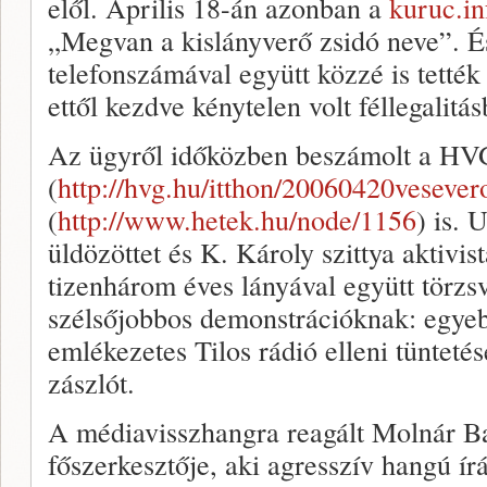
elől. Április 18-án azonban a
kuruc.in
„Megvan a kislányverő zsidó neve”. És
telefonszámával együtt közzé is tették
ettől kezdve kénytelen volt féllegalitá
Az ügyről időközben beszámolt a HV
(
http://hvg.hu/itthon/20060420vesever
(
http://www.hetek.hu/node/1156
) is. 
üldözöttet és K. Károly szittya aktivist
tizenhárom éves lányával együtt törzs
szélsőjobbos demonstrációknak: egyebe
emlékezetes Tilos rádió elleni tüntetés
zászlót.
A médiavisszhangra reagált Molnár B
főszerkesztője, aki agresszív hangú 