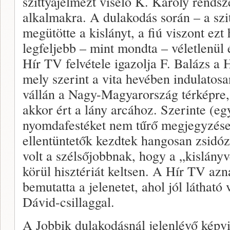
szittyajelmezt viselő K. Károly rendsz
alkalmakra. A dulakodás során – a szit
megütötte a kislányt, a fiú viszont ezt
legfeljebb – mint mondta – véletlenül 
Hír TV felvétele igazolja F. Balázs a H
mely szerint a vita hevében indulatos
vállán a Nagy-Magyarország térképre,
akkor ért a lány arcához. Szerinte (e
nyomdafestéket nem tűrő megjegyzése
ellentüntetők kezdtek hangosan zsidó
volt a szélsőjobbnak, hogy a „kislány
körül hisztériát keltsen. A Hír TV a
bemutatta a jelenetet, ahol jól látható 
Dávid-csillaggal.
A Jobbik dulakodásnál jelenlévő képvi