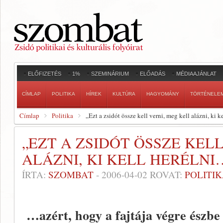
ELŐFIZETÉS
1%
SZEMINÁRIUM
ELŐADÁS
MÉDIAAJÁNLAT
CÍMLAP
POLITIKA
HÍREK
KULTÚRA
HAGYOMÁNY
TÖRTÉNELE
Címlap
Politika
„Ezt a zsidót össze kell verni, meg kell alázni, ki 
„EZT A ZSIDÓT ÖSSZE KEL
ALÁZNI, KI KELL HERÉLNI
ÍRTA:
SZOMBAT
-
2006-04-02
ROVAT:
POLITI
…azért, hogy a fajtája végre észbe 