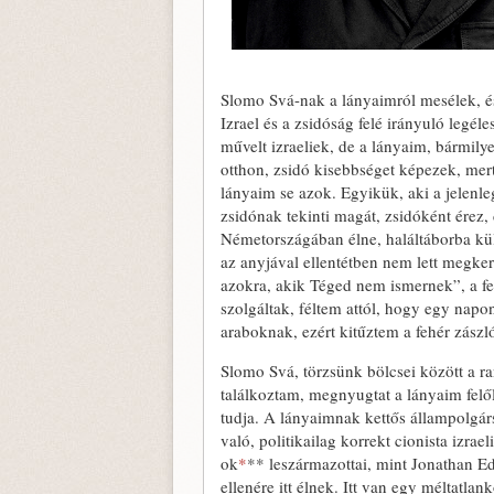
Slomo Svá-nak a lányaimról mesélek, és 
Izrael és a zsidóság felé irányuló legé
művelt izraeliek, de a lányaim, bármil
otthon, zsidó kisebbséget képezek, mert
lányaim se azok. Egyikük, aki a jelenle
zsidónak tekinti magát, zsidóként érez,
Németországában élne, haláltáborba kül
az anyjával ellentétben nem lett megker
azokra, akik Téged nem ismernek”, a f
szolgáltak, féltem attól, hogy egy nap
araboknak, ezért kitűztem a fehér zászló
Slomo Svá, törzsünk bölcsei között a ran
találkoztam, megnyugtat a lányaim felől
tudja. A lányaimnak kettős állampolgárs
való, politikailag korrekt cionista izr
ok
*
** leszármazottai, mint Jonathan E
ellenére itt élnek. Itt van egy méltatl