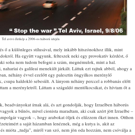
Tel avivi életkép a 2006-os háború idején
s ő a különleges stílusával, mely inkább hitszónokhoz illik, mint
zidokról. Ha együtt vagyunk, felteszek neki egy provokatív kérdést, ő
 aki soha nem tudom befogni a szám, megnémulok, mint a hal.
nahariai és galileai menekült járkált. Láttuk ezt rajtuk abból, ahogy a
an, néhány évvel ezelőtt egy palesztin öngyilkos merénylő
k, csupa haldokló sebesült. A lányom néhány perccel a robbanás előtt
ottam a merényletről. Láttam a száguldó mentőkocsikat, és hívtam őt a
ek, beadványokat írnak alá, és azt gondolják, hogy Izraelben háborús
agyok a bűnös, mivel cionista maradtam, aki csak azért jött Izraelbe –
llampolgár vagyok –, hogy arabokat öljek és elűzzem őket innen. Otthon
eteimért a saját házamban lenéznek, még a kutya is, akit az
és mióta „tudja”, miről van szó, nem jön oda hozzám, nem csóválja a