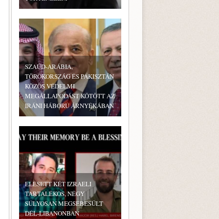
SZAÚD-ARÁBIA,
TÖRÖKORSZÁG ÉS PAKISZTÁN
KÖZÖS VÉDELMI
MEGÁLLAPODÁST KÖTÖTT AZ
IRÁNI HÁBORÚ ÁRNYÉKÁBAN
ELESETT KÉT IZRAELI
TARTALÉKOS, NÉGY
SÚLYOSAN MEGSEBESÜLT
DÉL-LIBANONBAN