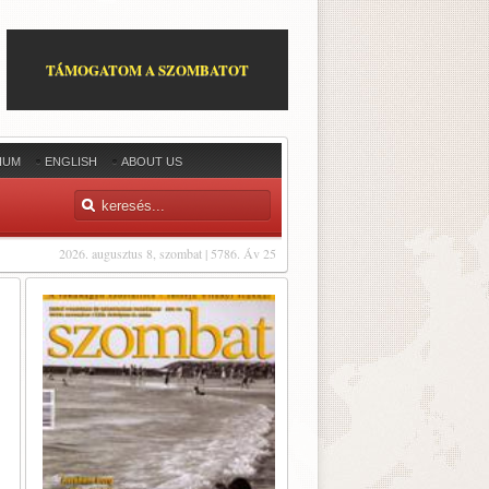
TÁMOGATOM A SZOMBATOT
IUM
ENGLISH
ABOUT US
2026. augusztus 8, szombat | 5786. Áv 25