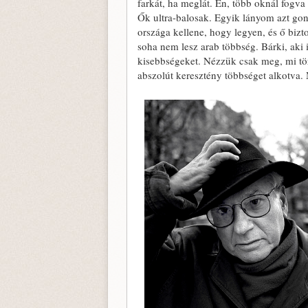
farkát, ha meglát. Én, több oknál fogva
Ők ultra-balosak. Egyik lányom azt go
országa kellene, hogy legyen, és ő biz
soha nem lesz arab többség. Bárki, aki 
kisebbségeket. Nézzük csak meg, mi tör
abszolút keresztény többséget alkotva. 