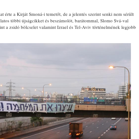
at érte a Kirját Smoná-i temetőt, de a jelentés szerint senki nem sérült
latos többi újságcikket és beszámolót, barátommal, Slomo Svá-val
nt a zsidó bölcselet valamint Izrael és Tel-Aviv történelmének legjobb