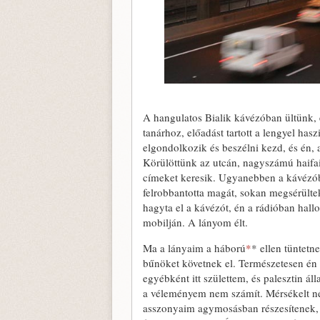
A hangulatos Bialik kávézóban ültünk, é
tanárhoz, előadást tartott a lengyel has
elgondolkozik és beszélni kezd, és én,
Körülöttünk az utcán, nagyszámú haifai, 
címeket keresik. Ugyanebben a kávézób
felrobbantotta magát, sokan megsérülte
hagyta el a kávézót, én a rádióban hall
mobilján. A lányom élt.
Ma a lányaim a háború
*
* ellen tüntetn
bűnöket követnek el. Természetesen én v
egyébként itt születtem, és palesztin á
a véleményem nem számít. Mérsékelt néz
asszonyaim agymosásban részesítenek, 