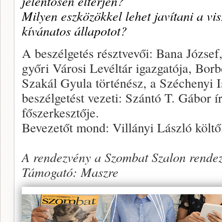
jelentősen eltérjen?
Milyen eszközökkel lehet javítani a vi
kívánatos állapotot?
A beszélgetés résztvevői: Bana József, 
győri Városi Levéltár igazgatója, Borbé
Szakál Gyula történész, a Széchenyi 
beszélgetést vezeti: Szántó T. Gábor 
főszerkesztője.
Bevezetőt mond: Villányi László költő
A rendezvény a Szombat Szalon rendez
Támogató: Maszre