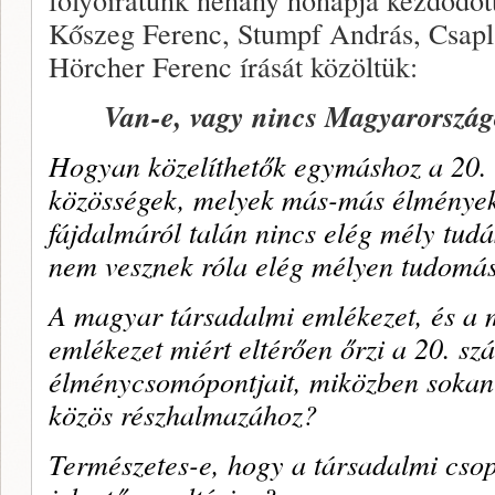
Kőszeg Ferenc, Stumpf András, Csapl
Hörcher Ferenc írását közöltük:
Van-e, vagy nincs Magyarország
Hogyan közelíthetők egymáshoz a 20. 
közösségek, melyek más-más élmények
fájdalmáról talán nincs elég mély tud
nem vesznek róla elég mélyen tudomá
A magyar társadalmi emlékezet, és a 
emlékezet miért eltérően őrzi a 20. s
élménycsomópontjait, miközben sokan 
közös részhalmazához?
Természetes-e, hogy a társadalmi cso