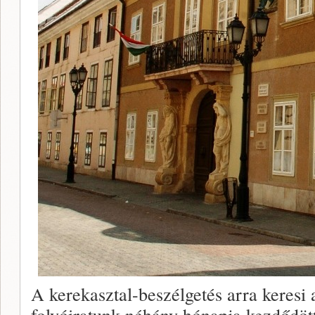
A kerekasztal-beszélgetés arra keresi 
folyóiratunk néhány hónapja kezdődöt