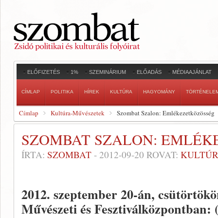
ELŐFIZETÉS
1%
SZEMINÁRIUM
ELŐADÁS
MÉDIAAJÁNLAT
CÍMLAP
POLITIKA
HÍREK
KULTÚRA
HAGYOMÁNY
TÖRTÉNELE
Címlap
Kultúra-Művészetek
Szombat Szalon: Emlékezetközösség
SZOMBAT SZALON: EMLÉK
ÍRTA:
SZOMBAT
-
2012-09-20
ROVAT:
KULTÚR
2012. szeptember 20-án, csütörtökö
Művészeti és Fesztiválközpontban: (