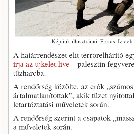
Képünk illusztráció: Forrás: Izrael
A határrendészet elit terrorelhárító 
írja az ujkelet.live
– palesztin fegyvere
tűzharcba.
A rendőrség közölte, az erők „számos 
ártalmatlanítottak”, akik tüzet nyitott
letartóztatási műveletek során.
A rendőrség szerint a csapatok „mass
a műveletek során.