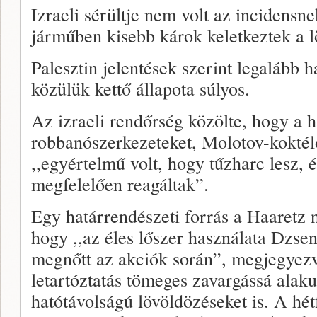
Izraeli sérültje nem volt az incidensn
járműben kisebb károk keletkeztek a l
Palesztin jelentések szerint legalább 
közülük kettő állapota súlyos.
Az izraeli rendőrség közölte, hogy a h
robbanószerkezeteket, Molotov-koktélo
,,egyértelmű volt, hogy tűzharc lesz, 
megfelelően reagáltak”.
Egy határrendészeti forrás a Haaretz n
hogy ,,az éles lőszer használata Dzse
megnőtt az akciók során”, megjegyez
letartóztatás tömeges zavargássá alaku
hatótávolságú lövöldözéseket is. A hétf