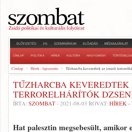
ELŐFIZETÉS
1%
SZEMINÁRIUM
ELŐADÁS
MÉDIAAJÁNLAT
CÍMLAP
POLITIKA
HÍREK
KULTÚRA
HAGYOMÁNY
TÖRTÉNELE
Címlap
Hírek - lapszemle
Tűzharcba keveredtek az izraeli terrorel
TŰZHARCBA KEVEREDTEK 
TERRORELHÁRÍTÓK DZSEN
ÍRTA:
SZOMBAT
-
2021-08-03
ROVAT:
HÍREK 
Hat palesztin megsebesült, amikor e