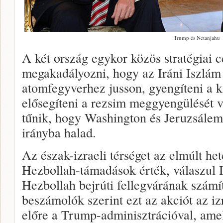
Trump és Netanjahu
A két ország egykor közös stratégiai c
megakadályozni, hogy az Iráni Iszlám
atomfegyverhez jusson, gyengíteni a k
elősegíteni a rezsim meggyengülését 
tűnik, hogy Washington és Jeruzsále
irányba halad.
Az észak-izraeli térséget az elmúlt he
Hezbollah-támadások érték, válaszul I
Hezbollah bejrúti fellegvárának szám
beszámolók szerint ezt az akciót az iz
előre a Trump-adminisztrációval, amely