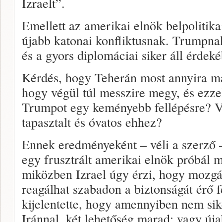
Izraelt”.
Emellett az amerikai elnök belpolitik
újabb katonai konfliktusnak. Trumpnak 
és a gyors diplomáciai siker áll érdek
Kérdés, hogy Teherán most annyira ma
hogy végül túl messzire megy, és ezze
Trumpot egy keményebb fellépésre? Va
tapasztalt és óvatos ehhez?
Ennek eredményeként – véli a szerző –
egy frusztrált amerikai elnök próbál m
miközben Izrael úgy érzi, hogy mozgá
reagálhat szabadon a biztonságát érő 
kijelentette, hogy amennyiben nem sik
Iránnal, két lehetőség marad: vagy úja