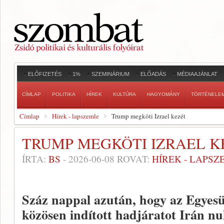
ELŐFIZETÉS
1%
SZEMINÁRIUM
ELŐADÁS
MÉDIAAJÁNLAT
CÍMLAP
POLITIKA
HÍREK
KULTÚRA
HAGYOMÁNY
TÖRTÉNELE
Címlap
Hírek - lapszemle
Trump megköti Izrael kezét
TRUMP MEGKÖTI IZRAEL K
ÍRTA:
BS
-
2026-06-08
ROVAT:
HÍREK - LAPSZ
Száz nappal azután, hogy az Egyesü
közösen indított hadjáratot Irán n