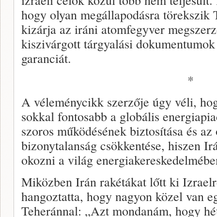
hogy olyan megállapodásra törekszik 
kizárja az iráni atomfegyver megszerz
kiszivárgott tárgyalási dokumentumo
garanciát.
*
A véleménycikk szerzője úgy véli, ho
sokkal fontosabb a globális energiapia
szoros működésének biztosítása és az 
bizonytalanság csökkentése, hiszen Irá
okozni a világ energiakereskedelmébe
Miközben Irán rakétákat lőtt ki Izrael
hangoztatta, hogy nagyon közel van e
Teheránnal: „Azt mondanám, hogy hét