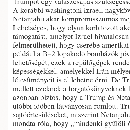
Trumpot egy válaszcsapás szükségesség
A korábbi washingtoni izraeli nagyköv
Netanjahu akár kompromisszumos megol
Lehetséges, hogy olyan korlátozott ak
támogatást, amelyet Izrael hivatalosa
felmerülhetett, hogy cserébe amerikai
például a B–2 lopakodó bombázók jöv
lehetőségét; ezek a repülőgépek rend
képességekkel, amelyekkel Irán mélyen 
létesítményeit is el lehetne érni. De 
mellett ezeknek a forgatókönyveknek 
azonban biztos, hogy a Trump és Neta
utóbbi időben látványosan romlott. Tr
sajtóértesüléseket, miszerint Netanjah
mondta róla, hogy „mindenki gyűlöli ő