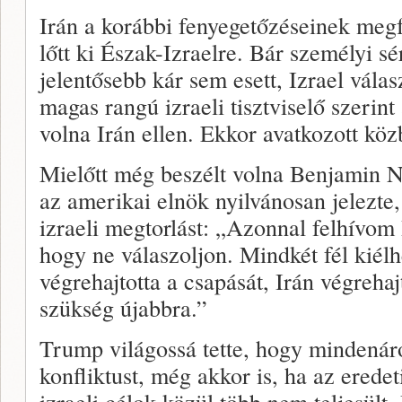
Irán a korábbi fenyegetőzéseinek megf
lőtt ki Észak-Izraelre. Bár személyi sé
jelentősebb kár sem esett, Izrael vála
magas rangú izraeli tisztviselő szerint 
volna Irán ellen. Ekkor avatkozott k
Mielőtt még beszélt volna Benjamin N
az amerikai elnök nyilvánosan jelezte
izraeli megtorlást: „Azonnal felhívo
hogy ne válaszoljon. Mindkét fél kiélh
végrehajtotta a csapását, Irán végrehaj
szükség újabbra.”
Trump világossá tette, hogy mindenáro
konfliktust, még akkor is, ha az eredet
izraeli célok közül több nem teljesült. 