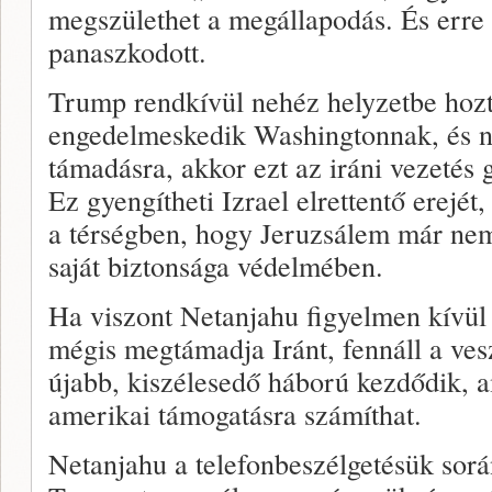
megszülethet a megállapodás. És erre 
panaszkodott.
Trump rendkívül nehéz helyzetbe hozt
engedelmeskedik Washingtonnak, és ne
támadásra, akkor ezt az iráni vezetés
Ez gyengítheti Izrael elrettentő erejét,
a térségben, hogy Jeruzsálem már nem
saját biztonsága védelmében.
Ha viszont Netanjahu figyelmen kívül
mégis megtámadja Iránt, fennáll a ve
újabb, kiszélesedő háború kezdődik, a
amerikai támogatásra számíthat.
Netanjahu a telefonbeszélgetésük so