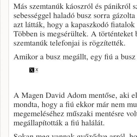
Más szemtanúk káoszról és pánikról s
sebességgel haladó busz sorra gázolta 
azt látták, hogy a kapaszkodó fiatalok
Többen is megsérültek. A történteket 
szemtanúk telefonjai is rögzítették.
Amikor a busz megállt, egy fiú a busz 
A Magen David Adom mentőse, aki els
mondta, hogy a fiú ekkor már nem muta
megemeléséhez műszaki mentésre volt
megállapították a fiú halálát.
Sokan meg vannak győződve arról, hog