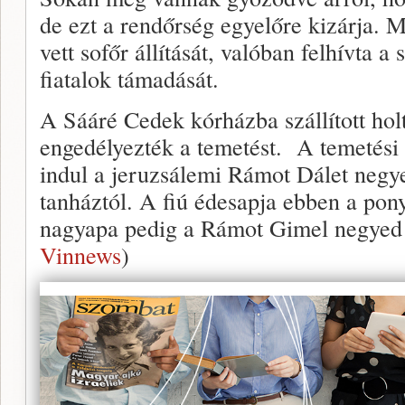
de ezt a rendőrség egyelőre kizárja. M
vett sofőr állítását, valóban felhívta a 
fiatalok támadását.
A Sááré Cedek kórházba szállított holt
engedélyezték a temetést. A temetési
indul a jeruzsálemi Rámot Dálet negy
tanháztól. A fiú édesapja ebben a pony
nagyapa pedig a Rámot Gimel negyed r
Vinnews
)