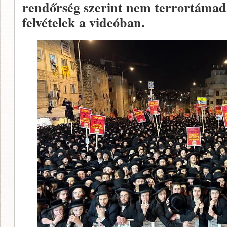
rendőrség szerint nem terrortámad
felvételek a videóban.