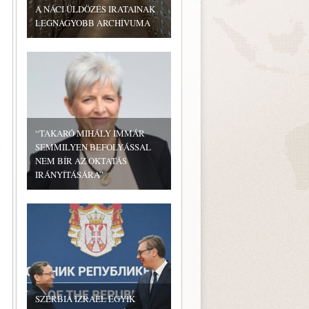
A NÁCI ÜLDÖZÉS IRATAINAK
.
LEGNAGYOBB ARCHÍVUMA
“TAKARÓ MIHÁLY IMMÁR
SEMMILYEN BEFOLYÁSSAL
NEM BÍR AZ OKTATÁS
IRÁNYÍTÁSÁRA”
SZERBIA IZRAEL EGYIK