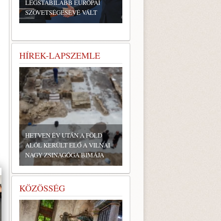
LEGSTABILABB EURÓPAI
SZÖVETSÉGESÉVÉ VÁLT
HÍREK-LAPSZEMLE
HETVEN ÉV UTÁN A FÖLD
ALÓL KERÜLT ELŐ A VILNAI
NAGY ZSINAGÓGA BIMÁJA
KÖZÖSSÉG