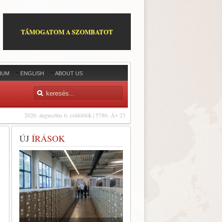
TÁMOGATOM A SZOMBATOT
IUM
ENGLISH
ABOUT US
2026. augusztus 6, csütörtök | 5786. Áv 23
ÚJ
ÍRÁSOK