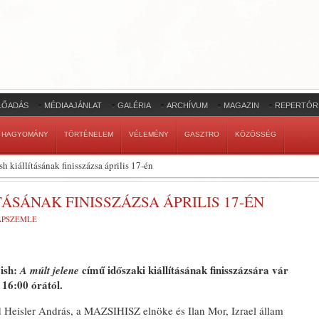
LŐADÁS
MÉDIAAJÁNLAT
GALÉRIA
ARCHÍVUM
MAGAZIN
REPERTÓR
HAGYOMÁNY
TÖRTÉNELEM
VÉLEMÉNY
GASZTRO
KÖZÖSSÉG
h kiállításának finisszázsa április 17-én
ÁSÁNAK FINISSZÁZSA ÁPRILIS 17-ÉN
LAPSZEMLE
ish:
című időszaki kiállításának finisszázsára vár
A múlt jelene
 16:00 órától.
Heisler András, a MAZSIHISZ elnöke és Ilan Mor, Izrael állam