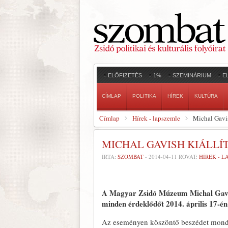
ELŐFIZETÉS
1%
SZEMINÁRIUM
E
CÍMLAP
POLITIKA
HÍREK
KULTÚRA
Címlap
Hírek - lapszemle
Michal Gavis
MICHAL GAVISH KIÁLLÍT
ÍRTA:
SZOMBAT
-
2014-04-11
ROVAT:
HÍREK - 
A Magyar Zsidó Múzeum Michal Gav
minden érdeklődőt 2014. április 17-én
Az eseményen köszöntő beszédet mond 