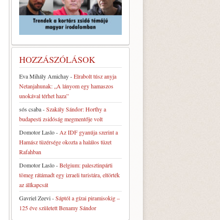
HOZZÁSZÓLÁSOK
Eva Mihály Amichay
-
Elrabolt túsz anyja
Netanjahunak: „A lányom egy hamaszos
unokával térhet haza”
sós csaba
-
Szakály Sándor: Horthy a
budapesti zsidóság megmentője volt
Domotor Laslo
-
Az IDF gyanúja szerint a
Hamász tüzérsége okozta a halálos tüzet
Rafahban
Domotor Laslo
-
Belgium: palesztinpárti
tömeg rátámadt egy izraeli turistára, eltörték
az állkapcsát
Gavriel Zeevi
-
Sáptól a gízai piramisokig –
125 éve született Benamy Sándor