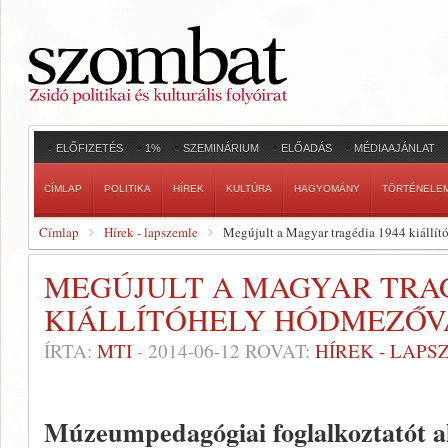
ELŐFIZETÉS
1%
SZEMINÁRIUM
ELŐADÁS
MÉDIAAJÁNLAT
CÍMLAP
POLITIKA
HÍREK
KULTÚRA
HAGYOMÁNY
TÖRTÉNELE
Címlap
Hírek - lapszemle
Megújult a Magyar tragédia 1944 kiállí
MEGÚJULT A MAGYAR TRAG
KIÁLLÍTÓHELY HÓDMEZŐ
ÍRTA:
MTI
-
2014-06-12
ROVAT:
HÍREK - LAPS
Múzeumpedagógiai foglalkoztatót al