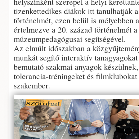
helyszínként szerepel a helyi kerettan
tizenkettedikes diákok itt tanulhatják
történelmét, ezen belül is mélyebben 
értelmezve a 20. század történelmét a
múzeumpedagógusai segítségével.
Az elmúlt időszakban a közgyűjtemény
munkát segítő interaktív tanagyagokat fe
bemutató szakmai anyagok készülnek, 
tolerancia-tréningeket és filmklubokat
szakember.