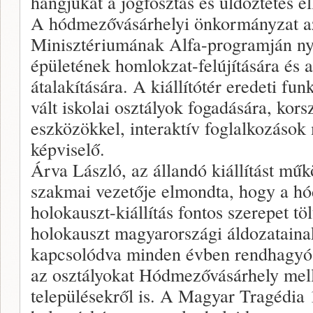
hangjukat a jogfosztás és üldöztetés el
A hódmezővásárhelyi önkormányzat a
Minisztériumának Alfa-programján nyer
épületének homlokzat-felújítására és a
átalakítására. A kiállítótér eredeti fu
vált iskolai osztályok fogadására, kors
eszközökkel, interaktív foglalkozások 
képviselő.
Árva László, az állandó kiállítást m
szakmai vezetője elmondta, hogy a h
holokauszt-kiállítás fontos szerepet tö
holokauszt magyarországi áldozatain
kapcsolódva minden évben rendhagyó 
az osztályokat Hódmezővásárhely mell
településekről is. A Magyar Tragédia 