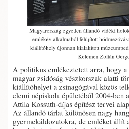
Magyarország egyetlen állandó vidéki holoka
emlékév alkalmából felújított hódmezővás
kiállítóhely újonnan kialakított múzeumpeda
Kelemen Zoltán Gerge
A politikus emlékeztetett arra, hogy 
magyar zsidóság vészkorszak alatti tö
kiállítóhelyet a zsinagógával közös telk
elemi népiskola épületéből 2004-ben a
Attila Kossuth-díjas építész tervei alap
Az állandó tárlat különösen nagy hangs
gyermekáldozatokra, de emléket állít 