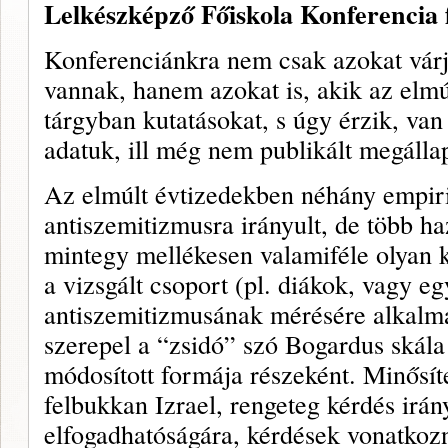
Lelkészképző Főiskola Konferencia 
Konferenciánkra nem csak azokat várju
vannak, hanem azokat is, akik az elmú
tárgyban kutatásokat, s úgy érzik, va
adatuk, ill még nem publikált megálla
Az elmúlt évtizedekben néhány empirik
antiszemitizmusra irányult, de több haz
mintegy mellékesen valamiféle olyan k
a vizsgált csoport (pl. diákok, vagy e
antiszemitizmusának mérésére alkalm
szerepel a “zsidó” szó Bogardus skál
módosított formája részeként. Minősít
felbukkan Izrael, rengeteg kérdés irán
elfogadhatóságára, kérdések vonatkoz