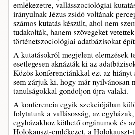
emlékezetre, vallásszociológiai kutat
irányulnak Jézus zsidó voltának perce
számos kutatás készült, ahol nem sze
tudakolták, hanem szövegeket vetettek
történetszociológiai adatbázisokat épít
A kutatásokról megjelent elemzések t
esetlegesen aknázták ki az adatbázisok
Közös konferenciánkkal ezt az hiányt 
sem zárjuk ki, hogy már nyilvánosan 
tanulságokkal gondoljon újra valaki.
A konferencia egyik szekciójában külö
folytatunk a vallásosság, az egyházak,
egyházakhoz köthető orgánumok és az
Holokauszt-emlékezet, a Holokauszt-