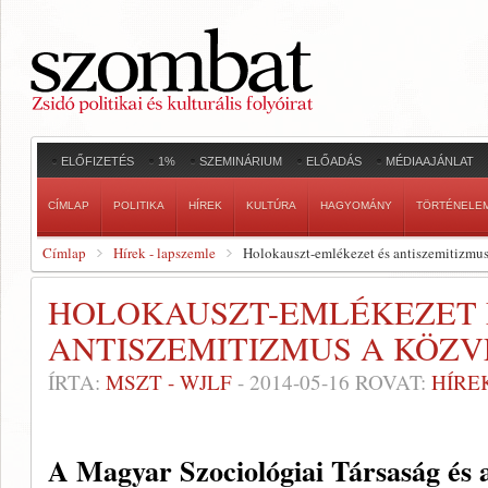
ELŐFIZETÉS
1%
SZEMINÁRIUM
ELŐADÁS
MÉDIAAJÁNLAT
CÍMLAP
POLITIKA
HÍREK
KULTÚRA
HAGYOMÁNY
TÖRTÉNELE
Címlap
Hírek - lapszemle
Holokauszt-emlékezet és antiszemitizmu
HOLOKAUSZT-EMLÉKEZET 
ANTISZEMITIZMUS A KÖZ
ÍRTA:
MSZT - WJLF
-
2014-05-16
ROVAT:
HÍRE
A Magyar Szociológiai Társaság és 