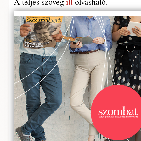
A teljes szöveg
itt
olvasható.