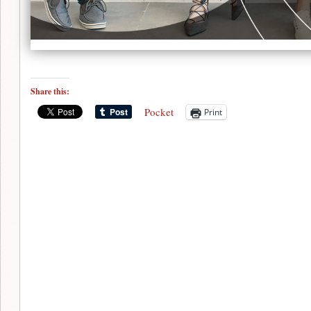
Share this:
Pocket
Print