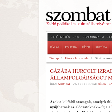
ELŐFIZETÉS
1%
SZEMINÁRIUM
E
CÍMLAP
POLITIKA
HÍREK
KULTÚRA
Címlap
Hírek - lapszemle
Gázába hurco
GÁZÁBA HURCOLT IZRA
ÁLLAMPOLGÁRSÁGOT M
ÍRTA:
SZOMBAT
-
2024-01-11
ROVAT:
HÍREK - 
A
zok a külföldi országok, amelyek út
nyújthatnak az áldozatoknak – írja a