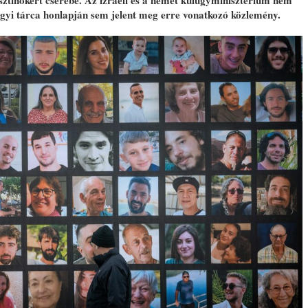
lesztinokért cserébe. Az izraeli és a német külügyminisztérium nem
gyi tárca honlapján sem jelent meg erre vonatkozó közlemény.