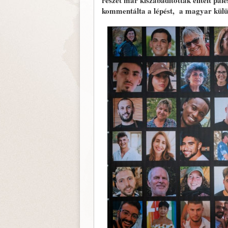
részét már kiszabadították elítélt pa
kommentálta a lépést, a magyar külü