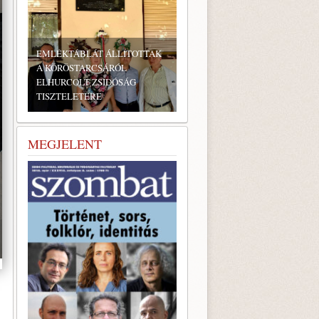
EMLÉKTÁBLÁT ÁLLÍTOTTAK
A KÖRÖSTARCSÁRÓL
ELHURCOLT ZSIDÓSÁG
TISZTELETÉRE
BONYHÁDI ZSIDÓ NAPOK
MEGJELENT