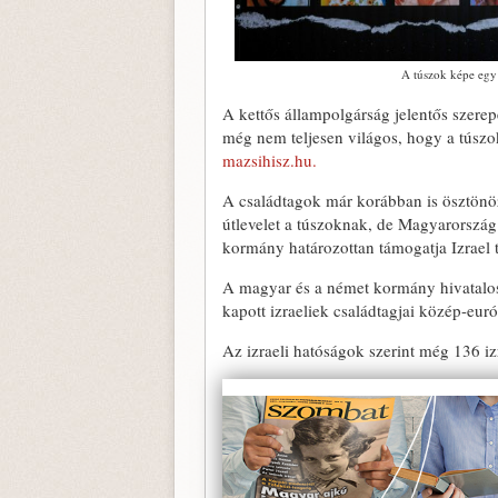
A túszok képe egy 
A kettős állampolgárság jelentős szere
még nem teljesen világos, hogy a túszoka
mazsihisz.hu.
A családtagok már korábban is ösztönö
útlevelet a túszoknak, de Magyarorszá
kormány határozottan támogatja Izrael t
A magyar és a német kormány hivatalos 
kapott izraeliek családtagjai közép-eur
Az izraeli hatóságok szerint még 136 iz