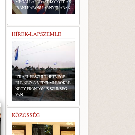
MEGÁLLAPODÁST KÖTÖTT AZ
IRÁNI HÁBORÚ ÁRNYÉKÁBAN
HÍREK-LAPSZEMLE
IZRAEL FESZÜLT HÉTVÉGE
ELÉ NÉZ: A VÉDELMI ERŐKRE
NÉGY FRONTON IS SZÜKSÉG
VAN
KÖZÖSSÉG