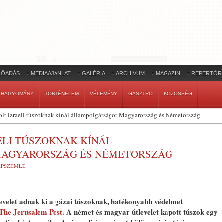
LŐADÁS
MÉDIAAJÁNLAT
GALÉRIA
ARCHÍVUM
MAGAZIN
REPERTÓR
HAGYOMÁNY
TÖRTÉNELEM
VÉLEMÉNY
GASZTRO
KÖZÖSSÉG
lt izraeli túszoknak kínál állampolgárságot Magyarország és Németország
ELI TÚSZOKNAK KÍNÁL
AGYARORSZÁG ÉS NÉMETORSZÁG
LAPSZEMLE
levelet adnak ki a gázai túszoknak, hatékonyabb védelmet
The Jerusalem Post.
A német és magyar útlevelet kapott túszok egy