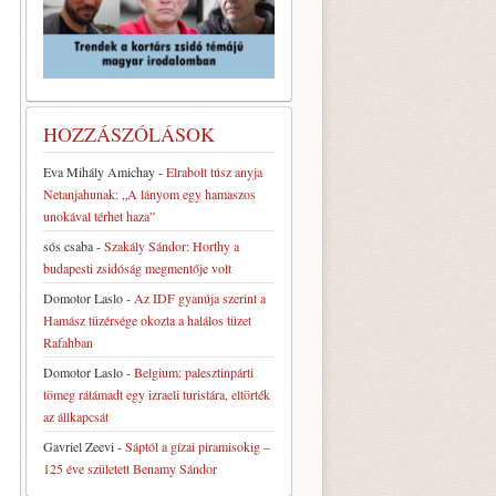
HOZZÁSZÓLÁSOK
Eva Mihály Amichay
-
Elrabolt túsz anyja
Netanjahunak: „A lányom egy hamaszos
unokával térhet haza”
sós csaba
-
Szakály Sándor: Horthy a
budapesti zsidóság megmentője volt
Domotor Laslo
-
Az IDF gyanúja szerint a
Hamász tüzérsége okozta a halálos tüzet
Rafahban
Domotor Laslo
-
Belgium: palesztinpárti
tömeg rátámadt egy izraeli turistára, eltörték
az állkapcsát
Gavriel Zeevi
-
Sáptól a gízai piramisokig –
125 éve született Benamy Sándor