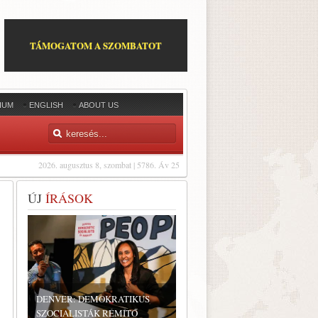
TÁMOGATOM A SZOMBATOT
IUM
ENGLISH
ABOUT US
2026. augusztus 8, szombat | 5786. Áv 25
ÚJ
ÍRÁSOK
DENVER: DEMOKRATIKUS
SZOCIALISTÁK RÉMÍTŐ