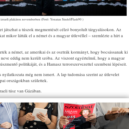
izraeli plakáton novemberben (Fotó: Yonatan Sindel/Flash90 )
pet játszhat a túszok megmentését célzó bonyolult tárgyalásokon. Az
t mikor látták el a német és a magyar útlevéllel – szemlézte a hírt a
zték a német, az amerikai és az osztrák kormányt, hogy bocsássanak ki
g neve eddig nem került szóba. Az viszont egyértelmű, hogy a magyar
úszmentő politikáját, és a Hamasz terrorszervezettel szembeni lépéseit.
nyilatkozata még nem ismert. A lap tudomása szerint az útlevelet
ópai országokban születtek.
raeli túsz van Gázában.