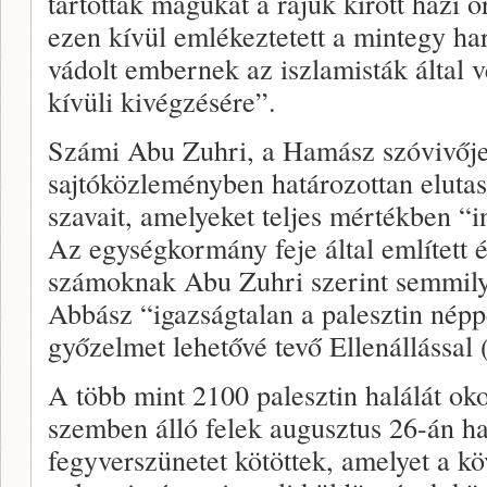
tartották magukat a rájuk kirótt házi 
ezen kívül emlékeztetett a mintegy ha
vádolt embernek az iszlamisták által v
kívüli kivégzésére”.
Számi Abu Zuhri, a Hamász szóvivője
sajtóközleményben határozottan elutasí
szavait, amelyeket teljes mértékben “i
Az egységkormány feje által említett 
számoknak Abu Zuhri szerint semmilye
Abbász “igazságtalan a palesztin népp
győzelmet lehetővé tevő Ellenállássa
A több mint 2100 palesztin halálát ok
szemben álló felek augusztus 26-án ha
fegyverszünetet kötöttek, amelyet a k