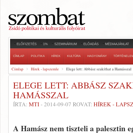
ELŐFIZETÉS
1%
SZEMINÁRIUM
ELŐADÁS
MÉDIAAJÁNLAT
CÍMLAP
POLITIKA
HÍREK
KULTÚRA
HAGYOMÁNY
TÖRTÉNELE
Címlap
Hírek - lapszemle
Elege lett: Abbász szakíthat a Hamásszal
ELEGE LETT: ABBÁSZ SZAK
HAMÁSSZAL
ÍRTA:
MTI
-
2014-09-07
ROVAT:
HÍREK - LAPS
A Hamász nem tiszteli a palesztin