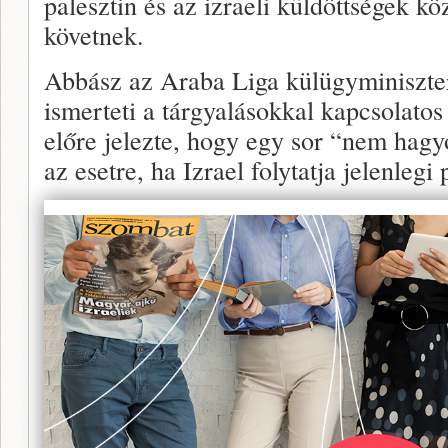
palesztin és az izraeli küldöttségek kö
követnek.
Abbász az Araba Liga külügyminiszter
ismerteti a tárgyalásokkal kapcsolatos 
előre jelezte, hogy egy sor “nem hagy
az esetre, ha Izrael folytatja jelenlegi p