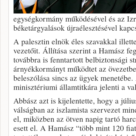
egységkormány működésével és az Izrae
béketárgyalások újraélesztésével kapc
A palesztin elnök éles szavakkal illett
vezetőit. Állítása szerint a Hamász fe
továbbra is fenntartott belbiztonsági 
árnyékkormányt működtet az övezetbe
beleszólása sincs az ügyek menetébe
minisztériumi államtitkára jelenti a v
Abbász azt is kijelentette, hogy a júli
válságban az iszlamista szervezet mind
el, miközben az ötven napig tartó ha
esett el. A Hamász “több mint 120 fia