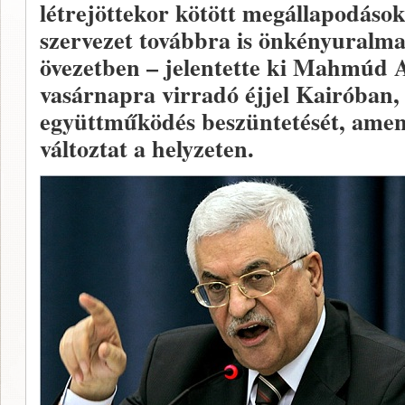
létrejöttekor kötött megállapodásoka
szervezet továbbra is önkényuralma
övezetben – jelentette ki Mahmúd A
vasárnapra virradó éjjel Kairóban, 
együttműködés beszüntetését, ame
változtat a helyzeten.