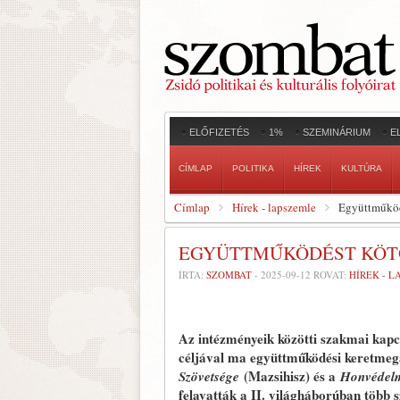
ELŐFIZETÉS
1%
SZEMINÁRIUM
E
CÍMLAP
POLITIKA
HÍREK
KULTÚRA
Címlap
Hírek - lapszemle
Együttműködé
EGYÜTTMŰKÖDÉST KÖTÖ
ÍRTA:
SZOMBAT
-
2025-09-12
ROVAT:
HÍREK - 
Az intézményeik közötti szakmai kapc
céljával ma együttműködési keretmegá
(Mazsihisz) és a
Szövetsége
Honvédelm
felavatták a II. világháborúban több