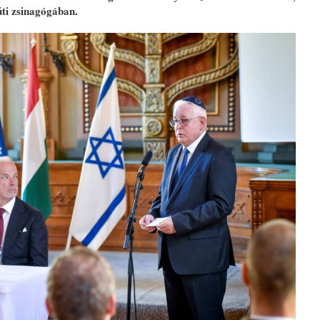
úti zsinagógában.