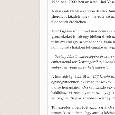
1966-ban. 2002-ben az izraeli Jad Vase
A mai emléktábla-avatáson
Mester Tam
„heroikus küzdelemnek” nevezte azt az 
üldözöttek érdekében.
Mint fogalmazott: idővel már nemcsak a 
gyermekeket is, sőt egy időben ő volt a
utáni évekről így szólt: habár az általa 
kommunista hatalom folyamatosan vegzált
– Ocskay László emberségére és szerén
embermentő tevékenységéről azt mondta: 
ember tett volna az én helyemben”.
A honvédség részéről
dr. Töll László
ezr
egybegyűltekhez, aki vázolta Ocskay Lá
utolsó hónapjairól. Ocskay László egy 
halálához, viszont olyan rossz anyagi 
költségeire. Sajnos az abban összegyűlt 
Töll ezredes a beszédét azzal zárta: Ocs
nemcsak csatatéren, fegyverrel a kézbe