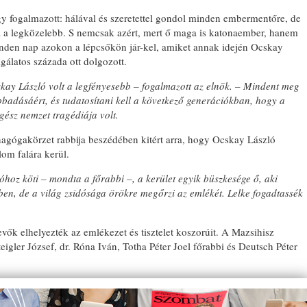
y fogalmazott: hálával és szeretettel gondol minden embermentőre, de
 a legközelebb. S nemcsak azért, mert ő maga is katonaember, hanem
minden nap azokon a lépcsőkön jár-kel, amiket annak idején Ocskay
gálatos százada ott dolgozott.
kay László volt a legfényesebb – fogalmazott az elnök. – Mindent meg
bbadásáért, és tudatosítani kell a következő generációkban, hogy a
gész nemzet tragédiája volt.
inagógakörzet rabbija beszédében kitért arra, hogy Ocskay László
om falára kerül.
óhoz köti – mondta a főrabbi –, a kerület egyik büszkesége ő, aki
ben, de a világ zsidósága örökre megőrzi az emlékét. Lelke fogadtassék
evők elhelyezték az emlékezet és tisztelet koszorúit. A Mazsihisz
Steigler József, dr. Róna Iván, Totha Péter Joel főrabbi és Deutsch Péter