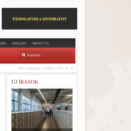
TÁMOGATOM A SZOMBATOT
IUM
ENGLISH
ABOUT US
2026. augusztus 7, péntek | 5786. Áv 24
ÚJ
ÍRÁSOK