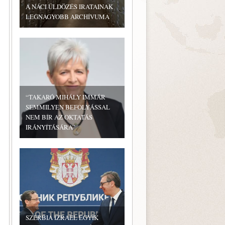
A NÁCI ÜLDÖZÉS IRATAINAK
LEGNAGYOBB ARCHÍVUMA
“TAKARÓ MIHÁLY IMMÁR
SEMMILYEN BEFOLYÁSSAL
NEM BÍR AZ OKTATÁS
IRÁNYÍTÁSÁRA”
SZERBIA IZRAEL EGYIK