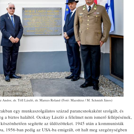
sz Andor, dr. Töll László, dr. Maruzs Roland (Fotó: Mazsihisz / M. Schmidt János)
akban egy munkaszolgálatos század parancsnokaként szolgált, és
 a biztos haláltól. Ocskay László a félelmet nem ismerő fellépésének,
k köszönhetően segítette az üldözötteket. 1945 után a kommunisták
ba, 1956-ban pedig az USA-ba emigrált, ott halt meg szegénységben