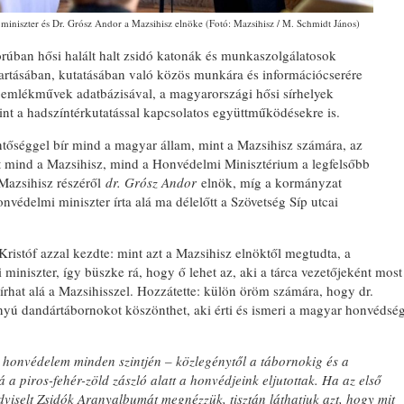
iniszter és Dr. Grósz Andor a Mazsihisz elnöke (Fotó: Mazsihisz / M. Schmidt János)
orúban hősi halált halt zsidó katonák és munkaszolgálatosok
rtásában, kutatásában való közös munkára és információcserére
i emlékművek adatbázisával, a magyarországi hősi sírhelyek
mint a hadszíntérkutatással kapcsolatos együttműködésekre is.
ntőséggel bír mind a magyar állam, mint a Mazsihisz számára, az
mind a Mazsihisz, mind a Honvédelmi Minisztérium a legfelsőbb
 Mazsihisz részéről
dr. Grósz Andor
elnök, míg a kormányzat
nvédelmi miniszter írta alá ma délelőtt a Szövetség Síp utcai
istóf azzal kezdte: mint azt a Mazsihisz elnöktől megtudta, a
iniszter, így büszke rá, hogy ő lehet az, aki a tárca vezetőjeként most
írhat alá a Mazsihisszel. Hozzátette: külön öröm számára, hogy dr.
ú dandártábornokot köszönthet, aki érti és ismeri a magyar honvédsé
a honvédelem minden szintjén – közlegénytől a tábornokig és a
 a piros-fehér-zöld zászló alatt a honvédjeink eljutottak. Ha az első
iselt Zsidók Aranyalbumát megnézzük, tisztán láthatjuk azt, hogy mit