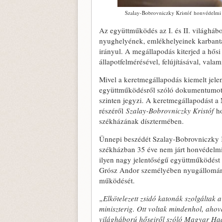
Szalay-Bobrovniczky Kristóf honvédelmi m
Az együttműködés az I. és II. világháb
nyughelyének, emlékhelyeinek karbanta
irányul. A megállapodás kiterjed a hős
állapotfelmérésével, felújításával, vala
Mivel a keretmegállapodás kiemelt jele
együttműködésről szóló dokumentumot 
szinten jegyzi. A keretmegállapodást a
részéről
Szalay-Bobrovniczky Kristóf
ho
székházának dísztermében.
Ünnepi beszédét Szalay-Bobrovniczky Kr
székházban 35 éve nem járt honvédelmi m
ilyen nagy jelentőségű együttműködést 
Grósz Andor személyében nyugállomány
működését.
„Elkötelezett zsidó katonák szolgáltak 
miniszterig. Ott voltak mindenhol, ahová
világháború hőseiről szóló Magyar Hadv