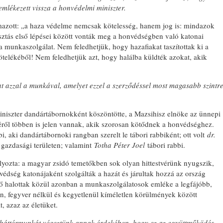
mlékezett vissza a honvédelmi miniszter.
mazott: „a haza védelme nemcsak kötelesség, hanem jog is: mindazok
osztás első lépései között vonták meg a honvédségben való katonai
 a munkaszolgálat. Nem feledhetjük, hogy hazafiakat taszítottak ki a
elékéből! Nem feledhetjük azt, hogy halálba küldték azokat, akik
BONYHÁ
t azzal a munkával, amelyet ezzel a szerződéssel most magasabb szintr
niszter dandártábornokként köszöntötte, a Mazsihisz elnöke az ünnepi
zéről többen is jelen vannak, akik szorosan kötődnek a honvédséghez.
i, aki dandártábornoki rangban szerelt le tábori rabbiként; ott volt
dr.
t gazdasági területen; valamint
Totha Péter Joel
tábori rabbi.
yozta: a magyar zsidó temetőkben sok olyan hittestvérünk nyugszik,
édség katonájaként szolgálták a hazát és járultak hozzá az ország
 halottak közül azonban a munkaszolgálatosok emléke a legfájóbb,
 fegyver nélkül és kegyetlenül kíméletlen körülmények között
, azaz az életüket.
k háttérmunkát végeztünk annak érdekében, hogy ez az együttműködés