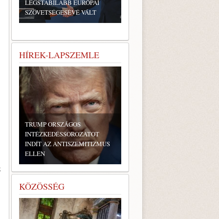
LEGSTABILABB EURÓPAI
SZÖVETSÉGESÉVÉ VÁLT
HÍREK-LAPSZEMLE
TRUMP ORSZÁGOS
INTÉZKEDÉSSOROZATOT
INDÍT AZ ANTISZEMITIZMUS
ELLEN
g
KÖZÖSSÉG