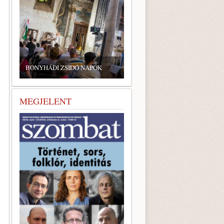
ZSIDÓ GASZTRONÓMIAI
TALÁLKOZÓ A BONYHÁDI
DI ZSIDÓ NAPOK
ZSINAGÓGÁBAN
e
MEGJELENT