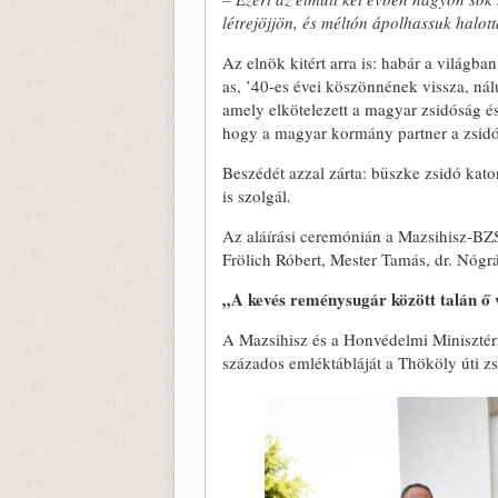
létrejöjjön, és méltón ápolhassuk halot
Az elnök kitért arra is: habár a világba
as, ’40-es évei köszönnének vissza, n
amely elkötelezett a magyar zsidóság és
hogy a magyar kormány partner a zsidó
Beszédét azzal zárta: büszke zsidó kat
is szolgál.
Az aláírási ceremónián a Mazsihisz-BZS
Frölich Róbert, Mester Tamás, dr. Nógrádi
„A kevés reménysugár között talán ő 
A Mazsihisz és a Honvédelmi Miniszté
százados emléktábláját a Thököly úti z