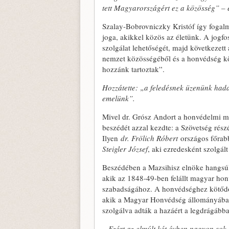
tett Magyarországért ez a közösség” – e
Szalay-Bobrovniczky Kristóf így fogal
joga, akikkel közös az életünk. A jogf
szolgálat lehetőségét, majd következett
nemzet közösségéből és a honvédség köt
hozzánk tartoztak”.
Hozzátette: „a feledésnek üzenünk hada
emelünk”.
Mivel dr. Grósz Andort a honvédelmi mi
beszédét azzal kezdte: a Szövetség rés
Ilyen
dr. Frölich Róbert
országos főrabb
Steigler József
, aki ezredesként szolgál
Beszédében a Mazsihisz elnöke hangsúl
akik az 1848-49-ben felállt magyar honv
szabadságához. A honvédséghez kötődő
akik a Magyar Honvédség állományában,
szolgálva adták a hazáért a legdrágábbat
– Ezért az elmúlt két évben nagyon so