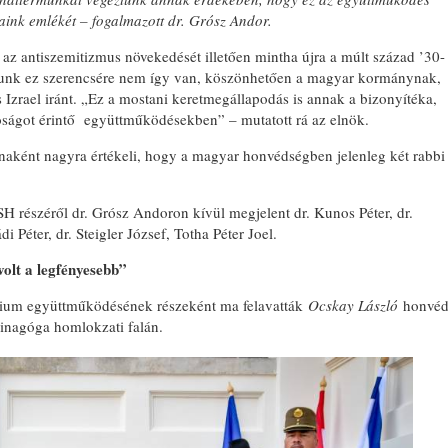
taink emlékét – fogalmazott dr. Grósz Andor.
n az antiszemitizmus növekedését illetően mintha újra a múlt század ’30-
álunk ez szerencsére nem így van, köszönhetően a magyar kormánynak,
 Izrael iránt. „Ez a mostani keretmegállapodás is annak a bizonyítéka,
ságot érintő együttműködésekben” – mutatott rá az elnök.
onaként nagyra értékeli, hogy a magyar honvédségben jelenleg két rabbi
H részéről dr. Grósz Andoron kívül megjelent dr. Kunos Péter, dr.
 Péter, dr. Steigler József, Totha Péter Joel.
volt a legfényesebb”
rium együttműködésének részeként ma felavatták
Ocskay László
honvé
sinagóga homlokzati falán.