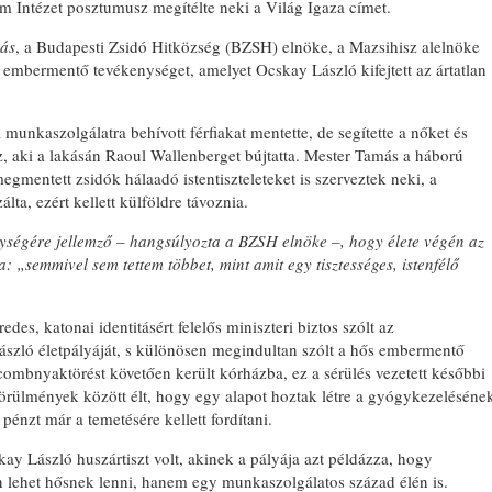
m Intézet posztumusz megítélte neki a Világ Igaza címet.
ás
, a Budapesti Zsidó Hitközség (BZSH) elnöke, a Mazsihisz alelnöke
embermentő tevékenységet, amelyet Ocskay László kifejtett az ártatlan
munkaszolgálatra behívott férfiakat mentette, de segítette a nőket és
z, aki a lakásán Raoul Wallenberget bújtatta. Mester Tamás a háború
megmentett zsidók hálaadó istentiszteleteket is szerveztek neki, a
a, ezért kellett külföldre távoznia.
ységére jellemző – hangsúlyozta a BZSH elnöke –, hogy élete végén az
„semmivel sem tettem többet, mint amit egy tisztességes, istenfélő
edes, katonai identitásért felelős miniszteri biztos szólt az
szló életpályáját, s különösen megindultan szólt a hős embermentő
combnyaktörést követően került kórházba, ez a sérülés vezetett későbbi
körülmények között élt, hogy egy alapot hoztak létre a gyógykezeléséne
pénzt már a temetésére kellett fordítani.
kay László huszártiszt volt, akinek a pályája azt példázza, hogy
n lehet hősnek lenni, hanem egy munkaszolgálatos század élén is.