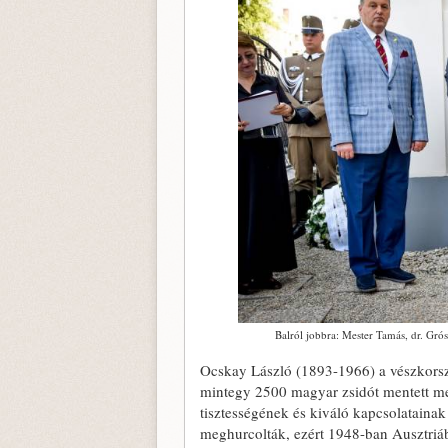
Balról jobbra: Mester Tamás, dr. Gró
Ocskay László (1893-1966) a vészkorsz
mintegy 2500 magyar zsidót mentett meg
tisztességének és kiváló kapcsolataina
meghurcolták, ezért 1948-ban Ausztriá