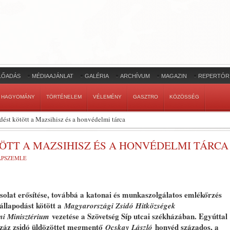
LŐADÁS
MÉDIAAJÁNLAT
GALÉRIA
ARCHÍVUM
MAGAZIN
REPERTÓR
HAGYOMÁNY
TÖRTÉNELEM
VÉLEMÉNY
GASZTRO
KÖZÖSSÉG
st kötött a Mazsihisz és a honvédelmi tárca
TT A MAZSIHISZ ÉS A HONVÉDELMI TÁRCA
LAPSZEMLE
solat erősítése, továbbá a katonai és munkaszolgálatos emlékőrzés
llapodást kötött a
Magyarországi Zsidó Hitközségek
vezetése a Szövetség Síp utcai székházában. Egyúttal
i Minisztérium
 száz zsidó üldözöttet megmentő
honvéd százados, a
Ocskay László