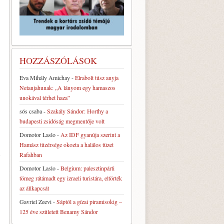
HOZZÁSZÓLÁSOK
Eva Mihály Amichay
-
Elrabolt túsz anyja
Netanjahunak: „A lányom egy hamaszos
unokával térhet haza”
sós csaba
-
Szakály Sándor: Horthy a
budapesti zsidóság megmentője volt
Domotor Laslo
-
Az IDF gyanúja szerint a
Hamász tüzérsége okozta a halálos tüzet
d
Rafahban
Domotor Laslo
-
Belgium: palesztinpárti
tömeg rátámadt egy izraeli turistára, eltörték
az állkapcsát
Gavriel Zeevi
-
Sáptól a gízai piramisokig –
125 éve született Benamy Sándor