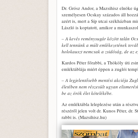
Dr. Grósz Andor, a Mazsihisz elnöke úg
személyesen Ocskay százados áll hozzá
azért is, mert a Síp utcai székházban 
László is koptatott, amikor a munkaszol
– A kevés reménysugár között talán Ocs
kell tennünk a múlt emlékezetének tová
holokauszt nemcsak a zsidóság, de az e
Kardos Péter főrabbi, a Thököly úti zs
emléktáblája miért éppen a zuglói templ
– A legjelentősebb mentési akciója Zugl
életében nem részesült ugyan elismerés
be az örök élet kötelékébe.
Az emléktábla leleplezése után a résztv
részéről jelen volt dr. Kunos Péter, dr. 
rabbi is. (Mazsihisz.hu)