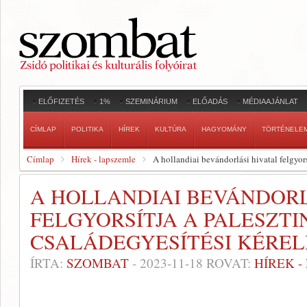
ELŐFIZETÉS
1%
SZEMINÁRIUM
ELŐADÁS
MÉDIAAJÁNLAT
CÍMLAP
POLITIKA
HÍREK
KULTÚRA
HAGYOMÁNY
TÖRTÉNELE
Címlap
Hírek - lapszemle
A hollandiai bevándorlási hivatal felgyors
A HOLLANDIAI BEVÁNDORL
FELGYORSÍTJA A PALESZT
CSALÁDEGYESÍTÉSI KÉREL
ÍRTA:
SZOMBAT
-
2023-11-18
ROVAT:
HÍREK 