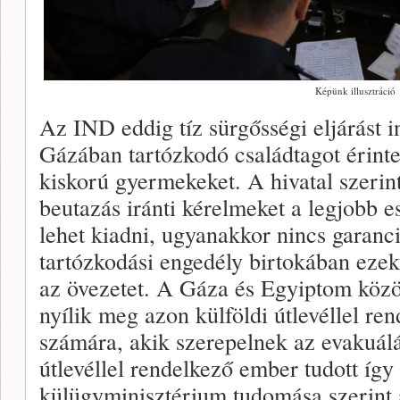
Képünk illusztráció
Az IND eddig tíz sürgősségi eljárást in
Gázában tartózkodó családtagot érinte
kiskorú gyermekeket. A hivatal szerin
beutazás iránti kérelmeket a legjobb e
lehet kiadni, ugyanakkor nincs garanci
tartózkodási engedély birtokában eze
az övezetet. A Gáza és Egyiptom közö
nyílik meg azon külföldi útlevéllel re
számára, akik szerepelnek az evakuálá
útlevéllel rendelkező ember tudott így
külügyminisztérium tudomása szerint