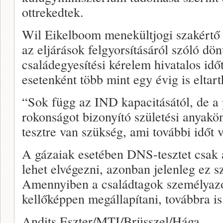
ottrekedtek.
Wil Eikelboom menekültjogi szakért
az eljárások felgyorsításáról szóló dö
családegyesítési kérelem hivatalos id
esetenként több mint egy évig is eltart
“Sok függ az IND kapacitásától, de a 
rokonságot bizonyító születési anyak
tesztre van szükség, ami további időt 
A gázaiak esetében DNS-tesztet csak 
lehet elvégezni, azonban jelenleg ez sz
Amennyiben a családtagok személyazo
kellőképpen megállapítani, továbbra i
Andits Eszter/MTI/Brüsszel/Hága