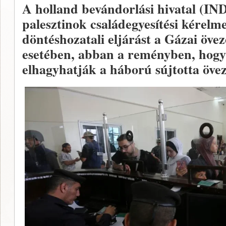
A holland bevándorlási hivatal (IND)
palesztinok családegyesítési kérelme
döntéshozatali eljárást a Gázai öve
esetében, abban a reményben, hog
elhagyhatják a háború sújtotta övez