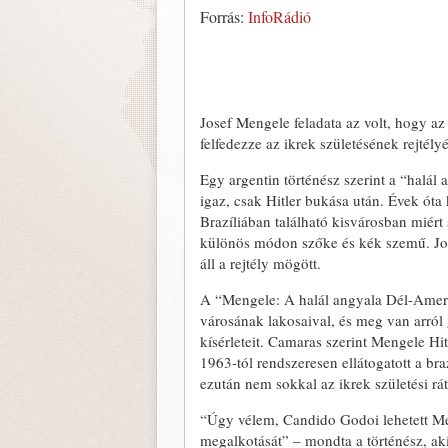
Forrás:
InfoRádió
Josef Mengele feladata az volt, hogy az
felfedezze az ikrek születésének rejtélyé
Egy argentin történész szerint a “halál
igaz, csak Hitler bukása után. Évek óta
Brazíliában található kisvárosban miért
különös módon szőke és kék szemű. Jorg
áll a rejtély mögött.
A “Mengele: A halál angyala Dél-Ameri
városának lakosaival, és meg van arról 
kísérleteit. Camaras szerint Mengele H
1963-tól rendszeresen ellátogatott a br
ezután nem sokkal az ikrek születési r
“Úgy vélem, Candido Godoi lehetett Men
megalkotását” – mondta a történész, aki