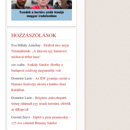
HOZZÁSZÓLÁSOK
Eva Mihály Amichay
-
Elrabolt túsz anyja
Netanjahunak: „A lányom egy hamaszos
unokával térhet haza”
sós csaba
-
Szakály Sándor: Horthy a
budapesti zsidóság megmentője volt
Domotor Laslo
-
Az IDF gyanúja szerint a
Hamász tüzérsége okozta a halálos tüzet
Rafahban
Domotor Laslo
-
Belgium: palesztinpárti
tömeg rátámadt egy izraeli turistára, eltörték
az állkapcsát
Gavriel Zeevi
-
Sáptól a gízai piramisokig –
125 éve született Benamy Sándor