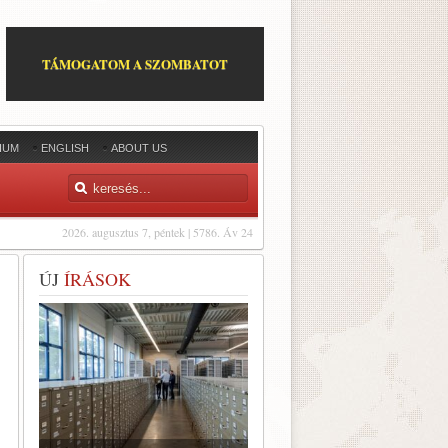
TÁMOGATOM A SZOMBATOT
IUM
ENGLISH
ABOUT US
2026. augusztus 7, péntek | 5786. Áv 24
ÚJ
ÍRÁSOK