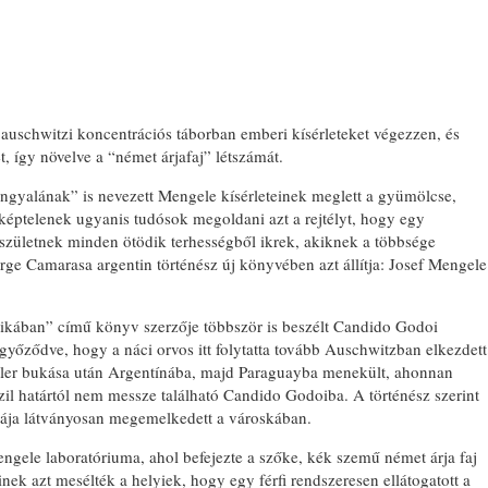
 auschwitzi koncentrációs táborban emberi kísérleteket végezzen, és
t, így növelve a “német árjafaj” létszámát.
 angyalának” is nevezett Mengele kísérleteinek meglett a gyümölcse,
 képtelenek ugyanis tudósok megoldani azt a rejtélyt, hogy egy
 születnek minden ötödik terhességből ikrek, akiknek a többsége
e Camarasa argentin történész új könyvében azt állítja: Josef Mengele
kában” című könyv szerzője többször is beszélt Candido Godoi
győződve, hogy a náci orvos itt folytatta tovább Auschwitzban elkezdett
itler bukása után Argentínába, majd Paraguayba menekült, ahonnan
azil határtól nem messze található Candido Godoiba. A történész szerint
átája látványosan megemelkedett a városkában.
gele laboratóriuma, ahol befejezte a szőke, kék szemű német árja faj
nek azt mesélték a helyiek, hogy egy férfi rendszeresen ellátogatott a