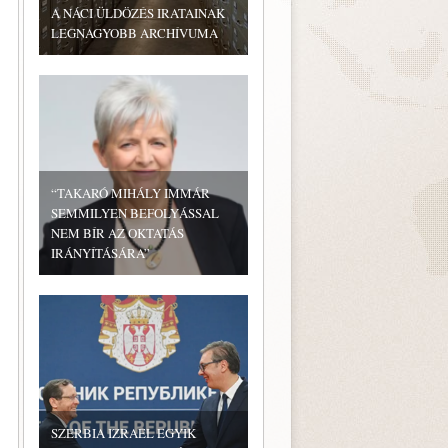
A NÁCI ÜLDÖZÉS IRATAINAK
LEGNAGYOBB ARCHÍVUMA
“TAKARÓ MIHÁLY IMMÁR
SEMMILYEN BEFOLYÁSSAL
NEM BÍR AZ OKTATÁS
IRÁNYÍTÁSÁRA”
SZERBIA IZRAEL EGYIK