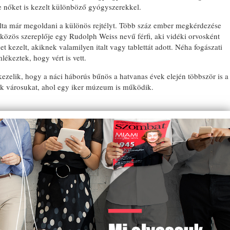
de nőket is kezelt különböző gyógyszerekkel.
álta már megoldani a különös rejtélyt. Több száz ember megkérdezése
et közös szereplője egy Rudolph Weiss nevű férfi, aki vidéki orvosként
et kezelt, akiknek valamilyen italt vagy tablettát adott. Néha fogászati
lékeztek, hogy vért is vett.
zelik, hogy a náci háborús bűnös a hatvanas évek elején többször is a
ják városukat, ahol egy iker múzeum is működik.