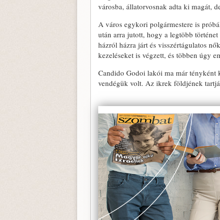
városba, állatorvosnak adta ki magát, 
A város egykori polgármestere is prób
után arra jutott, hogy a legtöbb történ
házról házra járt és visszértágulatos nők
kezeléseket is végzett, és többen úgy em
Candido Godoi lakói ma már tényként ke
vendégük volt. Az ikrek földjének tart