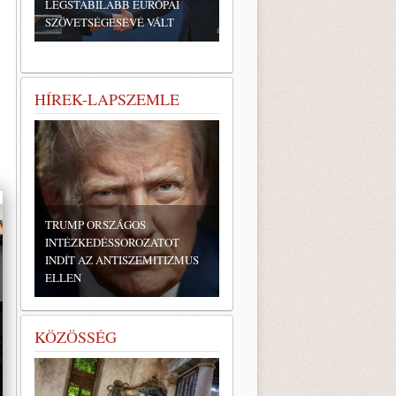
LEGSTABILABB EURÓPAI
SZÖVETSÉGESÉVÉ VÁLT
HÍREK-LAPSZEMLE
TRUMP ORSZÁGOS
INTÉZKEDÉSSOROZATOT
INDÍT AZ ANTISZEMITIZMUS
ELLEN
KÖZÖSSÉG