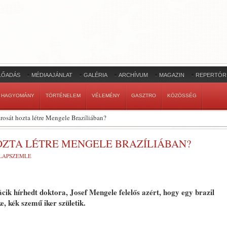
LŐADÁS
MÉDIAAJÁNLAT
GALÉRIA
ARCHÍVUM
MAGAZIN
REPERTÓR
HAGYOMÁNY
TÖRTÉNELEM
VÉLEMÉNY
GASZTRO
KÖZÖSSÉG
árosát hozta létre Mengele Brazíliában?
OZTA LÉTRE MENGELE BRAZÍLIÁBAN?
 LAPSZEMLE
nácik hírhedt doktora, Josef Mengele felelős azért, hogy egy brazil
 kék szemű iker születik.