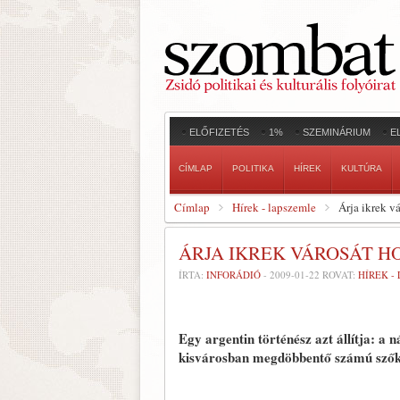
ELŐFIZETÉS
1%
SZEMINÁRIUM
E
CÍMLAP
POLITIKA
HÍREK
KULTÚRA
Címlap
Hírek - lapszemle
Árja ikrek v
ÁRJA IKREK VÁROSÁT H
ÍRTA:
INFORÁDIÓ
-
2009-01-22
ROVAT:
HÍREK -
Egy argentin történész azt állítja: a 
kisvárosban megdöbbentő számú szőke,