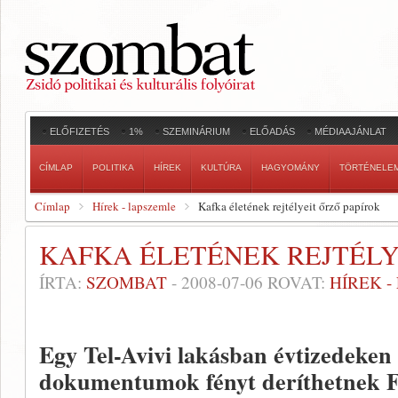
ELŐFIZETÉS
1%
SZEMINÁRIUM
ELŐADÁS
MÉDIAAJÁNLAT
CÍMLAP
POLITIKA
HÍREK
KULTÚRA
HAGYOMÁNY
TÖRTÉNELE
Címlap
Hírek - lapszemle
Kafka életének rejtélyeit őrző papírok
KAFKA ÉLETÉNEK REJTÉLY
ÍRTA:
SZOMBAT
-
2008-07-06
ROVAT:
HÍREK 
Egy Tel-Avivi lakásban évtizedeken 
dokumentumok fényt deríthetnek F