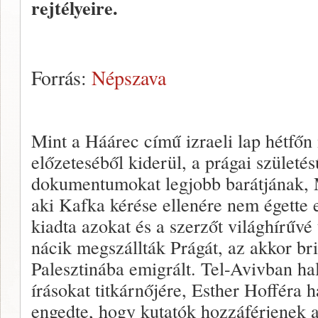
rejtélyeire.
Forrás:
Népszava
Mint a Háárec című izraeli lap hétfő
előzeteséből kiderül, a prágai születé
dokumentumokat legjobb barátjának, 
aki Kafka kérése ellenére nem égette 
kiadta azokat és a szerzőt világhírűvé
nácik megszállták Prágát, az akkor bri
Palesztinába emigrált. Tel-Avivban ha
írásokat titkárnőjére, Esther Hofféra
engedte, hogy kutatók hozzáférjenek a