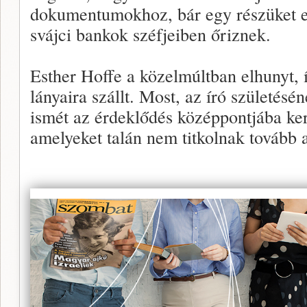
dokumentumokhoz, bár egy részüket el
svájci bankok széfjeiben őriznek.
Esther Hoffe a közelmúltban elhunyt,
lányaira szállt. Most, az író születés
ismét az érdeklődés középpontjába ker
amelyeket talán nem titkolnak tovább a