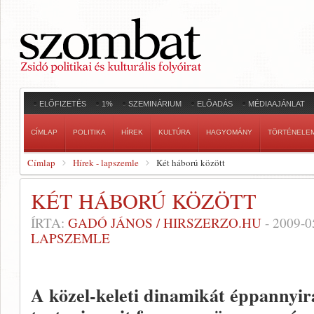
ELŐFIZETÉS
1%
SZEMINÁRIUM
ELŐADÁS
MÉDIAAJÁNLAT
CÍMLAP
POLITIKA
HÍREK
KULTÚRA
HAGYOMÁNY
TÖRTÉNELE
Címlap
Hírek - lapszemle
Két háború között
KÉT HÁBORÚ KÖZÖTT
ÍRTA:
GADÓ JÁNOS / HIRSZERZO.HU
-
2009-0
LAPSZEMLE
A közel-keleti dinamikát éppannyir