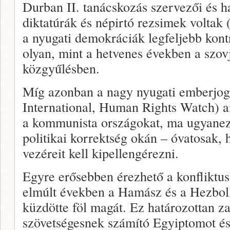
Durban II. tanácskozás szervezői és h
diktatúrák és népirtó rezsimek voltak 
a nyugati demokráciák legfeljebb kont
olyan, mint a hetvenes években a szo
közgyűlésben.
Míg azonban a nagy nyugati emberjog
International, Human Rights Watch) an
a kommunista országokat, ma ugyanez
politikai korrektség okán – óvatosak, 
vezéreit kell kipellengérezni.
Egyre erősebben érezhető a konfliktus
elmúlt években a Hamász és a Hezboll
küzdötte föl magát. Ez határozottan za
szövetségesnek számító Egyiptomot és