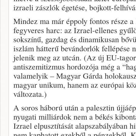
izraeli zászlók égetése, bojkott-felhívá
Mindez ma már éppoly fontos része a 
fegyveres harc: az Izrael-ellenes gyűl
sokszínű, gazdag és dinamikusan bővü
iszlám hátterű bevándorlók fellépése 
jelenik meg az utcán. (Az új EU-tago
antiszemitizmus hordozója még a “ha
valamelyik – Magyar Gárda holokausz
magyar unikum, hanem az európai kö
változata.)
A soros háború után a palesztin újjáép
nyugati milliárdok nem a békés kibont
Izrael elpusztítását alapszabályában
nem kaphatott ezekből a pénzekből. 