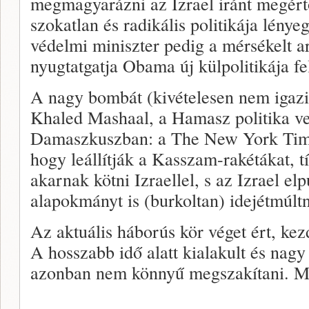
megmagyarázni az Izrael iránt megé
szokatlan és radikális politikája lény
védelmi miniszter pedig a mérsékelt ar
nyugtatgatja Obama új külpolitikája fe
A nagy bombát (kivételesen nem igazi
Khaled Mashaal, a Hamasz politika ve
Damaszkuszban: a The New York Times
hogy leállítják a Kasszam-rakétákat, t
akarnak kötni Izraellel, s az Izrael el
alapokmányt is (burkoltan) idejétmúlt
Az aktuális háborús kör véget ért, kezd
A hosszabb idő alatt kialakult és nagy
azonban nem könnyű megszakítani. M