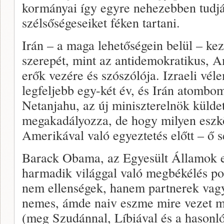
kormányai így egyre nehezebben tudjá
szélsőségeseiket féken tartani.
Irán – a maga lehetőségein belül – kez
szerepét, mint az antidemokratikus, A
erők vezére és szószólója. Izraeli vé
legfeljebb egy-két év, és Irán atombo
Netanjahu, az új miniszterelnök külde
megakadályozza, de hogy milyen eszk
Amerikával való egyeztetés előtt – ő s
Barack Obama, az Egyesült Államok el
harmadik világgal való megbékélés poli
nem ellenségek, hanem partnerek vagy
nemes, ámde naiv eszme mire vezet maj
(meg Szudánnal, Líbiával és a hasonl