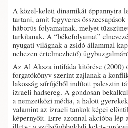
A közel-keleti dinamikát éppannyira 
tartani, amit fegyveres összecsapások
háborús folyamatnak, melyet tűzszünet
tarkítanak. A “békefolyamat” elnevez
nyugati világnak a zsidó állammal kap
nehezen értelmezhető) ügybuzgalmáró
Az Al Aksza intifáda kitörése (2000) ó
forgatókönyv szerint zajlanak a konflik
lakosság sűrűjéből indított palesztin 
izraeli hadsereg. A gondosan bekalkulá
a nemzetközi média, a halott gyereke
valamint az izraeli tankok képei elönt
képernyőit. Erre azonnal akcióba lép 
illetve a szélsőjobboldali kelet-európ