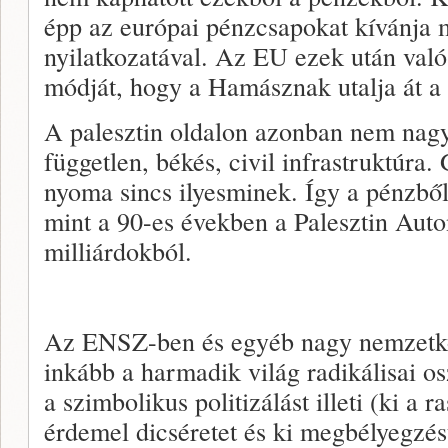
épp az európai pénzcsapokat kívánja m
nyilatkozatával. Az EU ezek után való
módját, hogy a Hamásznak utalja át a
A palesztin oldalon azonban nem nagyo
független, békés, civil infrastruktúra
nyoma sincs ilyesminek. Így a pénzből
mint a 90-es években a Palesztin Auto
milliárdokból.
Az ENSZ-ben és egyéb nagy nemzetkö
inkább a harmadik világ radikálisai os
a szimbolikus politizálást illeti (ki a ra
érdemel dicséretet és ki megbélyegzés