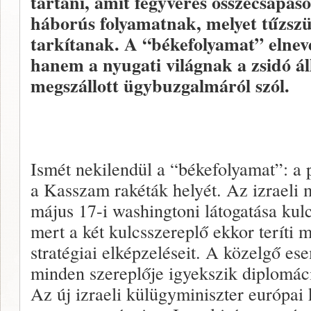
tartani, amit fegyveres összecsapás
háborús folyamatnak, melyet tűzszü
tarkítanak. A “békefolyamat” elnev
hanem a nyugati világnak a zsidó á
megszállott ügybuzgalmáról szól.
Ismét nekilendül a “békefolyamat”: a p
a Kasszam rakéták helyét. Az izraeli 
május 17-i washingtoni látogatása kul
mert a két kulcsszereplő ekkor teríti m
stratégiai elképzeléseit. A közelgő es
minden szereplője igyekszik diplomácia
Az új izraeli külügyminiszter európai