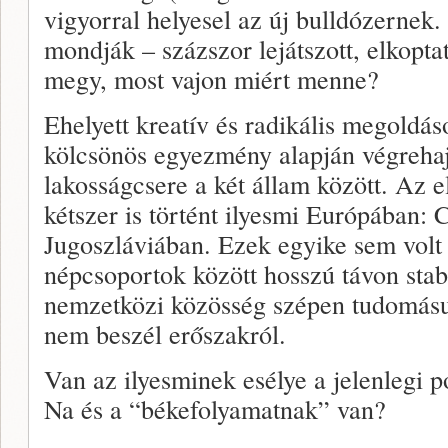
vigyorral helyesel az új bulldózernek
mondják – százszor lejátszott, elkopt
megy, most vajon miért menne?
Ehelyett kreatív és radikális megoldás
kölcsönös egyezmény alapján végrehajt
lakosságcsere a két állam között. Az 
kétszer is történt ilyesmi Európában: C
Jugoszláviában. Ezek egyike sem volt b
népcsoportok között hosszú távon stabi
nemzetközi közösség szépen tudomásu
nem beszél erőszakról.
Van az ilyesminek esélye a jelenlegi p
Na és a “békefolyamatnak” van?