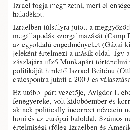
Izrael fogja megfizetni, mert ellenség
haladékot.
Izraelben túlsúlyra jutott a meggyőződ
megállapodás szorgalmazását (Camp D
az egyoldalú engedményeket (Gázai k
jeleként értelmezi a másik oldal. Így 
zászlajára tűző Munkapárt történelmi
politikáját hirdető Iszrael Beiténu (Ot
csúcspontra jutott a 2009-es választás
Ez utóbbi párt vezetője, Avigdor Liebe
fenegyereke, volt kidobóember és korr
akinek politically incorrect nézetein
honi és az európai baloldal. Számos n
értelmiségi (főleg Izraelben és Amer