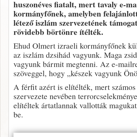
huszonéves fiatalt, mert tavaly e-mail
kormányfőnek, amelyben felajánlott
létező iszlám szervezetének támoga
rövidebb börtönre ítélték.
Ehud Olmert izraeli kormányfőnek küld
az iszlám dzsihád vagyunk. Maga zsidó
vagyunk bármit megtenni. Az e-mailre 
szöveggel, hogy „készek vagyunk Önö
A férfit azért is elítélték, mert számo
szervezete nevében terrorcselekmények
elítéltek ártatlannak vallották magukat
be.