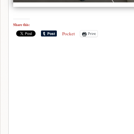
Share this:
Pocket
Print