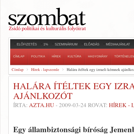
ELŐFIZETÉS
1%
SZEMINÁRIUM
ELŐADÁS
MÉDIAAJÁNLAT
CÍMLAP
POLITIKA
HÍREK
KULTÚRA
HAGYOMÁNY
TÖRTÉNELE
Címlap
Hírek - lapszemle
Halára ítéltek egy izraeli kémnek ajánlko
HALÁRA ÍTÉLTEK EGY IZR
AJÁNLKOZÓT
ÍRTA:
AZTA.HU
-
2009-03-24
ROVAT:
HÍREK -
Egy állambiztonsági bíróság Jemenbe