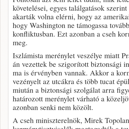
követelései, egyes találgatások szerin
akarták volna elérni, hogy az amerikai
hogy Washington ne támogassa tovább I
konfliktusban. Ezt azonban a cseh kor
meg.
Iszlámista merénylet veszélye miatt 
án vezettek be szigorított biztonsági 
ma is érvényben vannak. Akkor a kor
vezényelt az utcákra és több tucat épü
miután a biztonsági szolgálat arra fi
határozott merénylet várható a közelj
azonban senki nem közölt.
A cseh miniszterelnök, Mirek Topola
kormánytisztviselők megtagadták a to