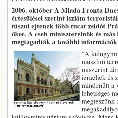
2006. október
A Mlada Fronta Dnes
értesülései szerint iszlám terrorist
túszul ejtenek több tucat zsidót Pr
őket. A cseh miniszterelnök és más
megtagadták a további információk k
“A külügymin
muszlim terr
miszerint tá
izraeliek és 
mindenütt a 
lehetséges m
megteszünk a
megakadályoz
külügyminisztérium szóvivője, Mark 