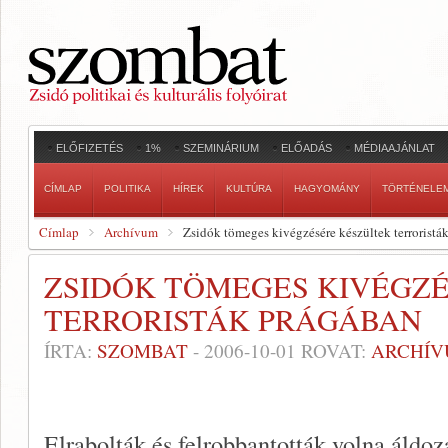
ELŐFIZETÉS
1%
SZEMINÁRIUM
ELŐADÁS
MÉDIAAJÁNLAT
CÍMLAP
POLITIKA
HÍREK
KULTÚRA
HAGYOMÁNY
TÖRTÉNELE
Címlap
Archívum
Zsidók tömeges kivégzésére készültek terroristá
ZSIDÓK TÖMEGES KIVÉGZ
TERRORISTÁK PRÁGÁBAN
ÍRTA:
SZOMBAT
-
2006-10-01
ROVAT:
ARCHÍ
Elrabolták és felrobbantották volna áldoz