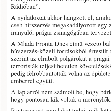
Rádióban”.
A nyilatkozat akkor hangzott el, amiko
cseh hírszerzés megakadályozott egy zs
irányuló, prágai zsinagógában tervezet
A Mlada Fronta Dnes című vezető ball
hírszerzés-közeli forrásokból értesült 
szerint az elrabolt polgárokat a prága
terroristák teljesíthetetlen követelések
pedig felrobbantották volna az épülete
emberrel együtt.
A lap arról nem számolt be, hogy bárki
hogy pontosan kik voltak a merénylők
Pontosan azt sem lehet tudni, mik lette