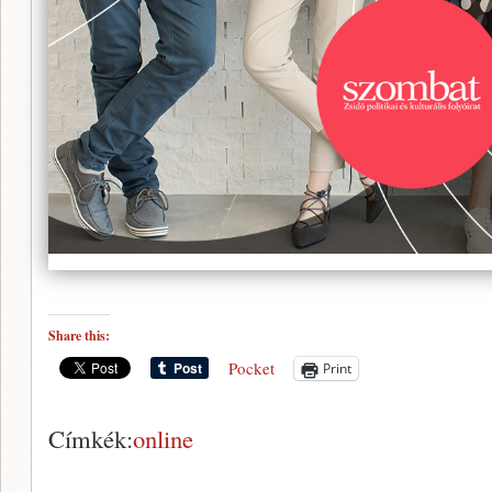
Share this:
Pocket
Print
Címkék:
online