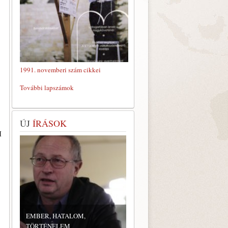
1991. novemberi szám cikkei
További lapszámok
ÚJ
ÍRÁSOK
I
EMBER, HATALOM,
TÖRTÉNELEM