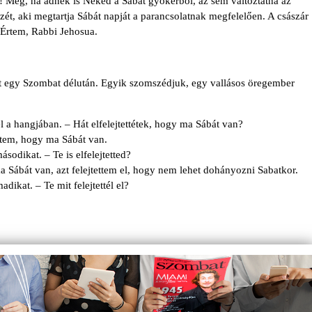
! Még, ha adnék is Neked a Sábát gyökérből, az sem változtatna az
ízét, aki megtartja Sábát napját a parancsolatnak megfelelően. A császár
– Értem, Rabbi Jehosua.
ott egy Szombat délután. Egyik szomszédjuk, egy vallásos öregember
l a hangjában. – Hát elfelejtettétek, hogy ma Sábát van?
tettem, hogy ma Sábát van.
sodikat. – Te is elfelejtetted?
a Sábát van, azt felejtettem el, hogy nem lehet dohányozni Sabatkor.
dikat. – Te mit felejtettél el?