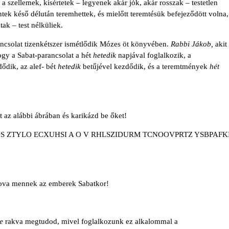
 szellemek, kísértetek – legyenek akár jók, akár rosszak – testetlen
tek késő délután teremhettek, és mielőtt teremtésük befejeződött volna,
tak – test nélküliek.
ncsolat tizenkétszer ismétlődik Mózes öt könyvében.
Rabbi Jákob,
akit
gy a Sabat-parancsolat a hét
hetedik
napjával foglalkozik, a
ődik, az alef- bét
hetedik
betűjével kezdődik, és a teremtmények
hét
t az alábbi ábrában és karikázd be őket!
S ZTYLO ECXUHSI A O V RHLSZIDURM TCNOOVPRTZ YSBPAFK
hova mennek az emberek Sabatkor!
e
rakva megtudod, mivel foglalkozunk ez alkalommal a