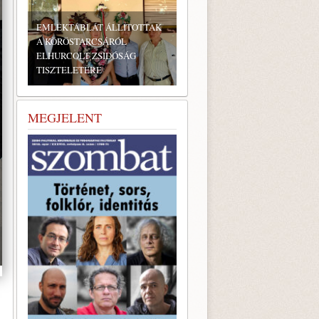
EMLÉKTÁBLÁT ÁLLÍTOTTAK
A KÖRÖSTARCSÁRÓL
ELHURCOLT ZSIDÓSÁG
TISZTELETÉRE
BONYHÁDI ZSIDÓ NAPOK
MEGJELENT