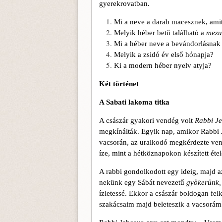
gyerekrovatban.
Mi a neve a darab macesznek, ami
Melyik héber betű található a
mezu
Mi a héber neve a bevándorlásnak 
Melyik a zsidó év első hónapja?
Ki a modern héber nyelv atyja?
Két történet
A Sabati lakoma titka
A császár gyakori vendég volt
Rabbi J
megkínálták. Egyik nap, amikor Rabbi 
vacsorán, az uralkodó megkérdezte vend
íze, mint a hétköznapokon készített éte
A rabbi gondolkodott egy ideig, majd
nekünk egy Sábát nevezetű
gyökerünk,
ízletessé. Ekkor a császár boldogan fel
szakácsaim majd beleteszik a vacsorámb