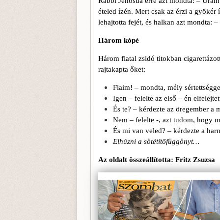
Rabbi Jehosua erre azt mondta: – Uram
ételed ízén. Mert csak az érzi a gyökér 
lehajtotta fejét, és halkan azt mondta: 
Három kópé
Három fiatal zsidó titokban cigarettáz
rajtakapta őket:
Fiaim! – mondta, mély sértettségge
Igen – felelte az első – én elfelej
És te? – kérdezte az öregember a má
Nem – felelte -, azt tudom, hogy m
És mi van veled? – kérdezte a harma
Elhúzni a sötétítőfüggönyt…
Az oldalt összeállította: Fritz Zsuzsa