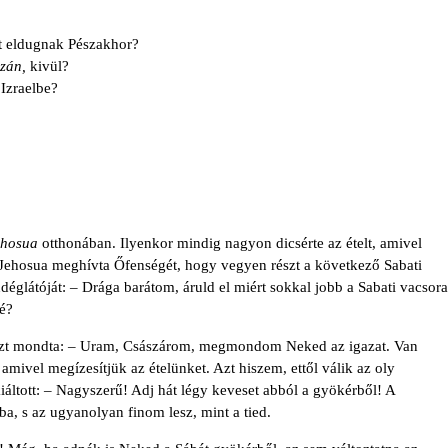
t eldugnak Pészakhor?
zán,
kivül?
Izraelbe?
ehosua
otthonában. Ilyenkor mindig nagyon dicsérte az ételt, amivel
Jehosua meghívta Őfenségét, hogy vegyen részt a következő Sabati
églátóját: – Drága barátom, áruld el miért sokkal jobb a Sabati vacsora
lé?
 azt mondta: – Uram, Császárom, megmondom Neked az igazat. Van
amivel megízesítjük az ételünket. Azt hiszem, ettől válik az oly
kiáltott: – Nagyszerű! Adj hát légy keveset abból a gyökérből! A
a, s az ugyanolyan finom lesz, mint a tied.