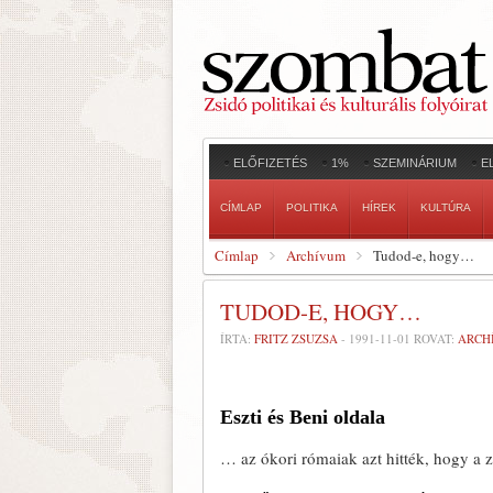
ELŐFIZETÉS
1%
SZEMINÁRIUM
E
CÍMLAP
POLITIKA
HÍREK
KULTÚRA
Címlap
Archívum
Tudod-e, hogy…
TUDOD-E, HOGY…
ÍRTA:
FRITZ ZSUZSA
-
1991-11-01
ROVAT:
ARCH
Eszti és Beni oldala
… az ókori rómaiak azt hitték, hogy a 