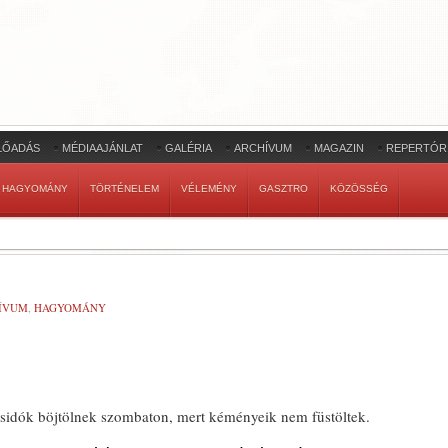
LŐADÁS
MÉDIAAJÁNLAT
GALÉRIA
ARCHÍVUM
MAGAZIN
REPERTÓR
HAGYOMÁNY
TÖRTÉNELEM
VÉLEMÉNY
GASZTRO
KÖZÖSSÉG
ÍVUM
,
HAGYOMÁNY
zsidók böjtölnek szombaton, mert kéményeik nem füstöltek.