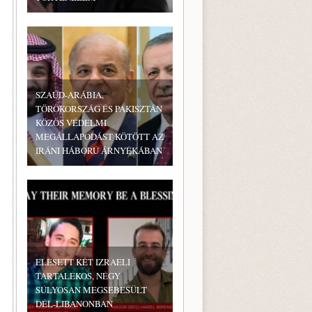
SZAÚD-ARÁBIA,
TÖRÖKORSZÁG ÉS PAKISZTÁN
KÖZÖS VÉDELMI
MEGÁLLAPODÁST KÖTÖTT AZ
IRÁNI HÁBORÚ ÁRNYÉKÁBAN
ELESETT KÉT IZRAELI
TARTALÉKOS, NÉGY
SÚLYOSAN MEGSEBESÜLT
DÉL-LIBANONBAN