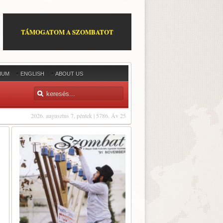
TÁMOGATOM A SZOMBATOT
IUM
ENGLISH
ABOUT US
2026. augusztus 7, péntek | 5786. Áv 25