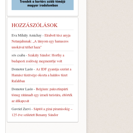
HOZZÁSZÓLÁSOK
Eva Mihály Amichay
-
Elrabolt túsz anyja
Netanjahunak: „A lányom egy hamaszos
unokával térhet haza”
sós csaba
-
Szakály Sándor: Horthy a
budapesti zsidóság megmentője volt
Domotor Laslo
-
Az IDF gyanúja szerint a
Hamász tüzérsége okozta a halálos tüzet
Rafahban
Domotor Laslo
-
Belgium: palesztinpárti
tömeg rátámadt egy izraeli turistára, eltörték
az állkapcsát
Gavriel Zeevi
-
Sáptól a gízai piramisokig –
125 éve született Benamy Sándor