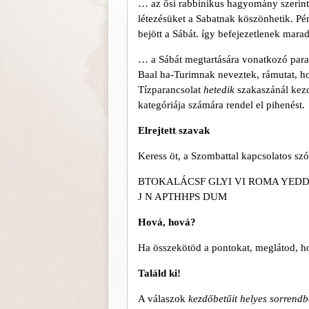
… az ősi rabbinikus hagyomány szerint a
létezésüket a Sabatnak köszönhetik. Pén
bejött a Sábát. így befejezetlenek marad
… a Sábát megtartására vonatkozó para
Baal ha-Turimnak neveztek, rámutat, ho
Tízparancsolat
hetedik
szakaszánál kezd
kategóriája számára rendel el pihenést.
Elrejtett szavak
Keress öt, a Szombattal kapcsolatos szó
BTOKALÁCSF GLYI VI ROMA YEDD
J N APTHHPS DUM
Hová, hová?
Ha összekötöd a pontokat, meglátod, 
Találd ki!
A válaszok
kezdőbetűit helyes sorrendb