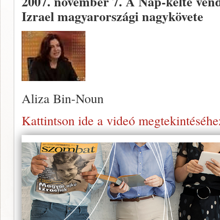
2007. november 7.
A Nap-kelte vend
Izrael magyarországi nagykövete
Aliza Bin-Noun
Kattintson ide a videó megtekintéséhe