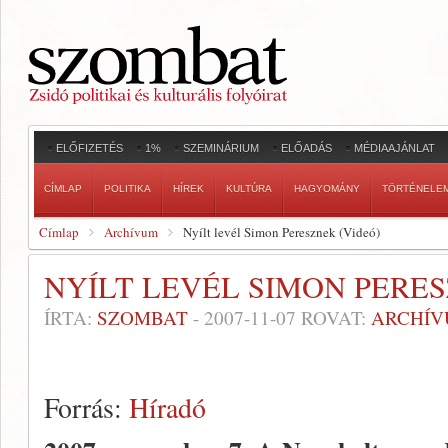
ELŐFIZETÉS
1%
SZEMINÁRIUM
ELŐADÁS
MÉDIAAJÁNLAT
CÍMLAP
POLITIKA
HÍREK
KULTÚRA
HAGYOMÁNY
TÖRTÉNELE
Címlap
Archívum
Nyílt levél Simon Peresznek (Videó)
NYÍLT LEVÉL SIMON PERES
ÍRTA:
SZOMBAT
-
2007-11-07
ROVAT:
ARCHÍ
Forrás:
Híradó