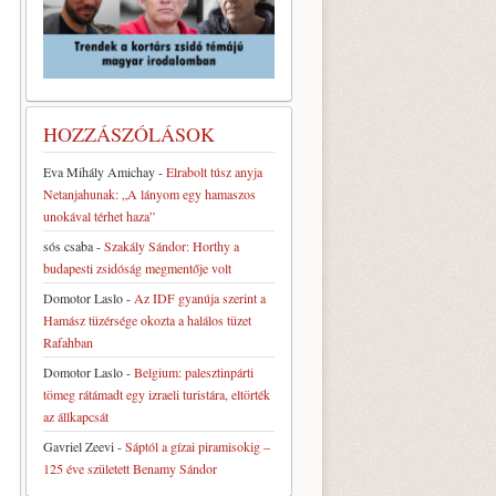
HOZZÁSZÓLÁSOK
Eva Mihály Amichay
-
Elrabolt túsz anyja
Netanjahunak: „A lányom egy hamaszos
unokával térhet haza”
sós csaba
-
Szakály Sándor: Horthy a
budapesti zsidóság megmentője volt
Domotor Laslo
-
Az IDF gyanúja szerint a
Hamász tüzérsége okozta a halálos tüzet
Rafahban
Domotor Laslo
-
Belgium: palesztinpárti
tömeg rátámadt egy izraeli turistára, eltörték
az állkapcsát
Gavriel Zeevi
-
Sáptól a gízai piramisokig –
125 éve született Benamy Sándor