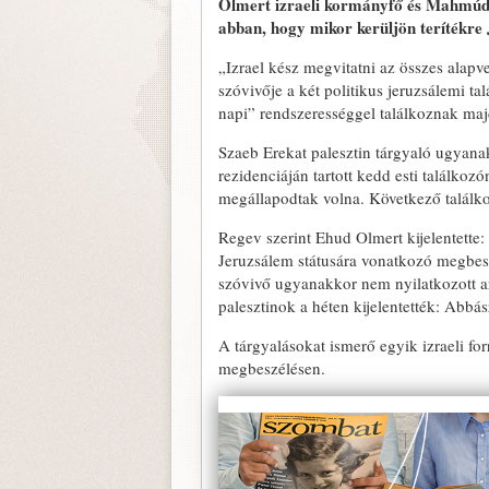
Olmert izraeli kormányfő és Mahmúd Ab
abban, hogy mikor kerüljön terítékre
„Izrael kész megvitatni az összes alap
szóvivője a két politikus jeruzsálemi t
napi” rendszerességgel találkoznak ma
Szaeb Erekat palesztin tárgyaló ugyanak
rezidenciáján tartott kedd esti találkoz
megállapodtak volna. Következő találko
Regev szerint Ehud Olmert kijelentette: 
Jeruzsálem státusára vonatkozó megbeszé
szóvivő ugyanakkor nem nyilatkozott arr
palesztinok a héten kijelentették: Abbás
A tárgyalásokat ismerő egyik izraeli fo
megbeszélésen.