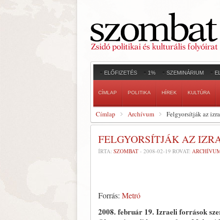
ELŐFIZETÉS
1%
SZEMINÁRIUM
E
CÍMLAP
POLITIKA
HÍREK
KULTÚRA
Címlap
Archívum
Felgyorsítják az izr
FELGYORSÍTJÁK AZ IZR
ÍRTA:
SZOMBAT
-
2008-02-19
ROVAT:
ARCHÍVU
Forrás:
Metró
2008. február 19.
Izraeli források sz