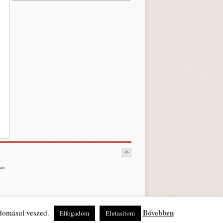
Bővebben
udomásul veszed.
Elfogadom
Elutasítom