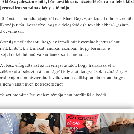
bász palesztin elnök, bár továbbra is nézeteltérés van a felek közt
 Jeruzsálem sorsának kényes témája.
vető témát” – mondta újságíróknak Mark Regev, az izraeli miniszterelnök
alálkozója után, hozzátéve, hogy a delegációk (a továbbiakban) „szinte
jd egymással.
kor úgy nyilatkozott, hogy az izraeli miniszterelnök jeruzsálemi
ón áttekintették a témákat, anélkül azonban, hogy bármiről is
zójukra két hét múlva kerítenek sort – mondta.
Abbász elfogadta azt az izraeli javaslatot, hogy halasszák el a
léseket a palesztin államiságról folytatott tárgyalások lezárásáig. A
ól, vajon a miniszterelnök változtatott-e álláspontján azóta, hogy a
z nem vállalt ilyen kötelezettséget.
rrás azt mondta: Jeruzsálem témája nem merült fel a keddi