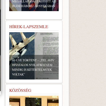
MEGÁLLAPODÁST KÖTÖTT AZ
IRÁNI HÁBORÚ ÁRNYÉKÁBAN
HÍREK-LAPSZEMLE
40 ÉVE TÖRTÉNT – „TEL AVIV
HIVATALOS NYILATKOZATAI
MINDIG IS KÉTÉRTELMŰEK
VOLTAK”
KÖZÖSSÉG