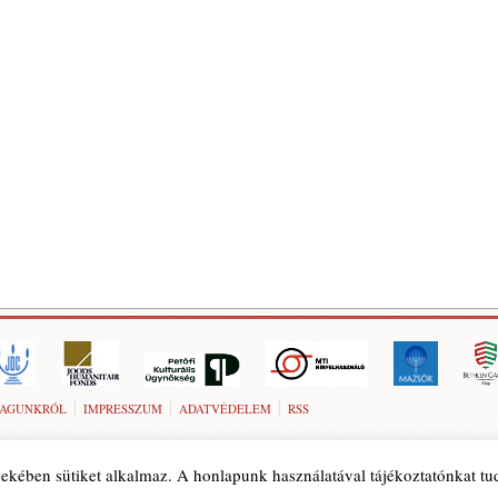
AGUNKRÓL
IMPRESSZUM
ADATVÉDELEM
RSS
ekében sütiket alkalmaz. A honlapunk használatával tájékoztatónkat t
© 1989-2026 Szombat folyóirat. Minden jog fenntartva.