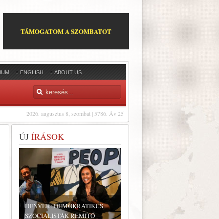
TÁMOGATOM A SZOMBATOT
IUM
ENGLISH
ABOUT US
2026. augusztus 8, szombat | 5786. Áv 25
ÚJ
ÍRÁSOK
DENVER: DEMOKRATIKUS
SZOCIALISTÁK RÉMÍTŐ