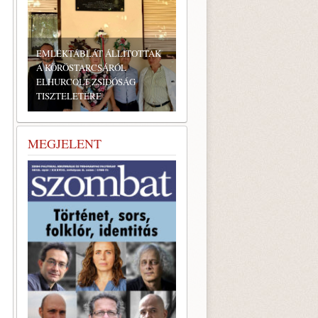
EMLÉKTÁBLÁT ÁLLÍTOTTAK
A KÖRÖSTARCSÁRÓL
ELHURCOLT ZSIDÓSÁG
TISZTELETÉRE
MEGJELENT