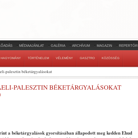
LŐADÁS
MÉDIAAJÁNLAT
GALÉRIA
ARCHÍVUM
MAGAZIN
REPERTÓR
HAGYOMÁNY
TÖRTÉNELEM
VÉLEMÉNY
GASZTRO
KÖZÖSSÉG
aeli-palesztin béketárgyalásokat
AELI-PALESZTIN BÉKETÁRGYALÁSOKAT
M
erint a béketárgyalások gyorsításában állapodott meg kedden Ehud