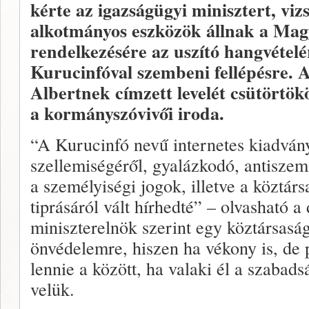
kérte az igazságügyi minisztert, viz
alkotmányos eszközök állnak a Mag
rendelkezésére az uszító hangvételér
Kurucinfóval szembeni fellépésre.
Albertnek címzett levelét csütörtök
a kormányszóvivői iroda.
“A Kurucinfó nevű internetes kiadván
szellemiségéről, gyalázkodó, antiszemi
a személyiségi jogok, illetve a köztár
tiprásáról vált hírhedté” – olvasható
miniszterelnök szerint egy köztársasá
önvédelemre, hiszen ha vékony is, de 
lennie a között, ha valaki él a szabads
velük.