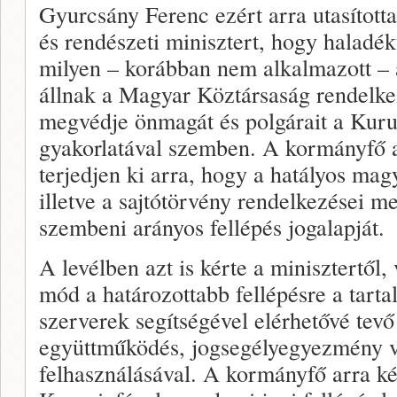
Gyurcsány Ferenc ezért arra utasított
és rendészeti minisztert, hogy haladék
milyen – korábban nem alkalmazott –
állnak a Magyar Köztársaság rendelke
megvédje önmagát és polgárait a Kuru
gyakorlatával szemben. A kormányfő az
terjedjen ki arra, hogy a hatályos mag
illetve a sajtótörvény rendelkezései m
szembeni arányos fellépés jogalapját.
A levélben azt is kérte a minisztertől
mód a határozottabb fellépésre a tarta
szerverek segítségével elérhetővé tevő
együttműködés, jogsegélyegyezmény v
felhasználásával. A kormányfő arra ké