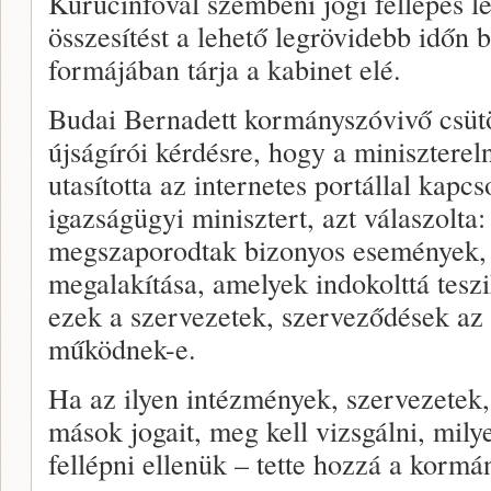
Kurucinfóval szembeni jogi fellépés le
összesítést a lehető legrövidebb időn be
formájában tárja a kabinet elé.
Budai Bernadett kormányszóvivő csütör
újságírói kérdésre, hogy a minisztere
utasította az internetes portállal kapcs
igazságügyi minisztert, azt válaszolta
megszaporodtak bizonyos események,
megalakítása, amelyek indokolttá tesz
ezek a szervezetek, szerveződések a
működnek-e.
Ha az ilyen intézmények, szervezetek,
mások jogait, meg kell vizsgálni, mily
fellépni ellenük – tette hozzá a kormá