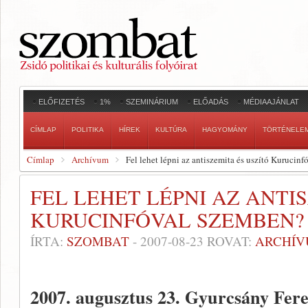
ELŐFIZETÉS
1%
SZEMINÁRIUM
ELŐADÁS
MÉDIAAJÁNLAT
CÍMLAP
POLITIKA
HÍREK
KULTÚRA
HAGYOMÁNY
TÖRTÉNELE
Címlap
Archívum
Fel lehet lépni az antiszemita és uszító Kurucin
FEL LEHET LÉPNI AZ ANTI
KURUCINFÓVAL SZEMBEN?
ÍRTA:
SZOMBAT
-
2007-08-23
ROVAT:
ARCHÍ
2007. augusztus 23.
Gyurcsány Fere