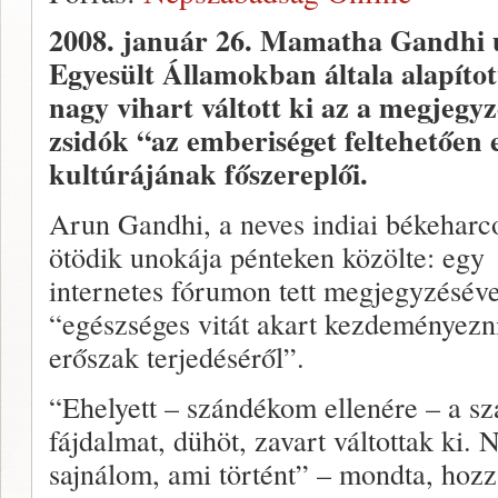
2008. január 26.
Mamatha Gandhi u
Egyesült Államokban általa alapított
nagy vihart váltott ki az a megjegyz
zsidók “az emberiséget feltehetően 
kultúrájának főszereplői.
Arun Gandhi, a neves indiai békeharc
ötödik unokája pénteken közölte: egy
internetes fórumon tett megjegyzéséve
“egészséges vitát akart kezdeményezn
erőszak terjedéséről”.
“Ehelyett – szándékom ellenére – a s
fájdalmat, dühöt, zavart váltottak ki.
sajnálom, ami történt” – mondta, hozz