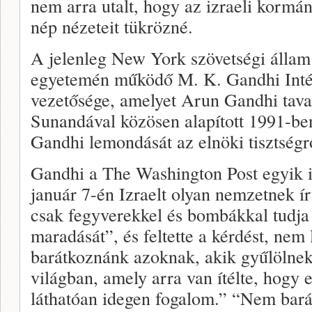
nem arra utalt, hogy az izraeli kormán
nép nézeteit tükrözné.
A jelenleg New York szövetségi állam
egyetemén működő M. K. Gandhi Inté
vezetősége, amelyet Arun Gandhi taval
Sunandával közösen alapított 1991-ben
Gandhi lemondását az elnöki tisztségr
Gandhi a The Washington Post egyik i
január 7-én Izraelt olyan nemzetnek ír
csak fegyverekkel és bombákkal tudja 
maradását”, és feltette a kérdést, nem
barátkoznánk azoknak, akik gyűlölne
világban, amely arra van ítélte, hogy 
láthatóan idegen fogalom.” “Nem bará