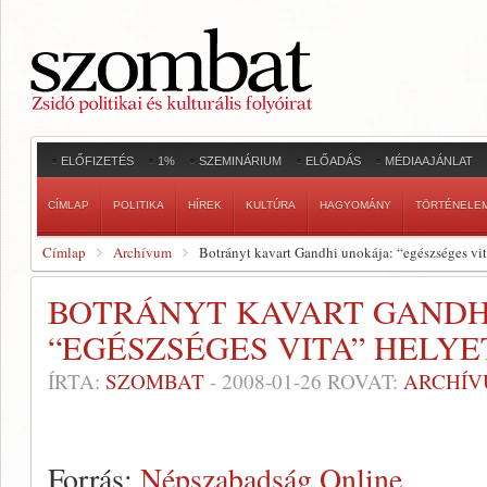
ELŐFIZETÉS
1%
SZEMINÁRIUM
ELŐADÁS
MÉDIAAJÁNLAT
CÍMLAP
POLITIKA
HÍREK
KULTÚRA
HAGYOMÁNY
TÖRTÉNELE
Címlap
Archívum
Botrányt kavart Gandhi unokája: “egészséges vit
BOTRÁNYT KAVART GANDH
“EGÉSZSÉGES VITA” HELYE
ÍRTA:
SZOMBAT
-
2008-01-26
ROVAT:
ARCHÍ
Forrás:
Népszabadság Online