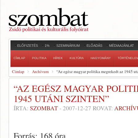
ELŐFIZETÉS
1%
SZEMINÁRIUM
ELŐADÁS
MÉDIAAJÁNLAT
CÍMLAP
POLITIKA
HÍREK
KULTÚRA
HAGYOMÁNY
TÖRTÉNELE
Címlap
Archívum
“Az egész magyar politika megrekedt az 1945 utá
“AZ EGÉSZ MAGYAR POLIT
1945 UTÁNI SZINTEN”
ÍRTA:
SZOMBAT
-
2007-12-27
ROVAT:
ARCHÍ
Forrás: 168 óra