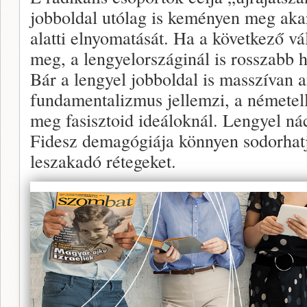
jobboldal utólag is keményen meg ak
alatti elnyomatását. Ha a következő v
meg, a lengyelországinál is rosszabb h
Bár a lengyel jobboldal is masszívan an
fundamentalizmus jellemzi, a németel
meg fasisztoid ideáloknál. Lengyel nác
Fidesz demagógiája könnyen sodorhatj
leszakadó rétegeket.