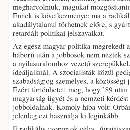
megharcolniuk, magukat mozgósítani
Ennek is következménye: ma a radikál
akadálytalanul törhetnek előre, s gyár
retardált politikai jelszavaikat.
Az egész magyar politika megrekedt a
háború után a jobbosok nem néztek sz
a nyilasuralomhoz vezető szerepükkel
ideáljaiknál. A szocialisták közül pedi
szabadságjog személyes, a közösségi 
Ezért történhetett meg, hogy ’89 után a
magyarság ügyét és a nemzeti kérdést 
jobboldalnak. Komoly hiba volt: Orbán
jelenleg ezt használja ki leginkább.
E radikális csoportok célja „újrajátsza