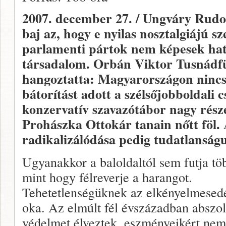
2007. december 27. / Ungváry Rudol
baj az, hogy e nyilas nosztalgiájú s
parlamenti pártok nem képesek hat
társadalom. Orbán Viktor Tusnádfü
hangoztatta: Magyarországon nincs
bátorítást adott a szélsőjobboldali 
konzervatív szavazótábor nagy része
Prohászka Ottokár tanain nőtt föl. 
radikalizálódása pedig tudatlanság
Ugyanakkor a baloldaltól sem futja tö
mint hogy félreverje a harangot.
Tehetetlenségüknek az elkényelmesed
oka. Az elmúlt fél évszázadban abszol
védelmet élveztek, eszményeikért nem 