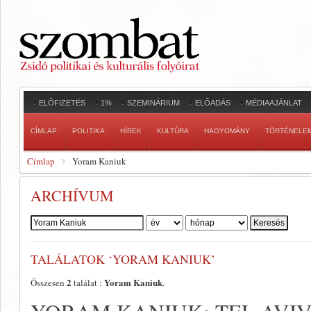
ELŐFIZETÉS
1%
SZEMINÁRIUM
ELŐADÁS
MÉDIAAJÁNLAT
CÍMLAP
POLITIKA
HÍREK
KULTÚRA
HAGYOMÁNY
TÖRTÉNELE
Címlap
Yoram Kaniuk
ARCHÍVUM
Szerző:
TALÁLATOK ‘YORAM KANIUK’
2
Yoram Kaniuk
Összesen
találat :
.