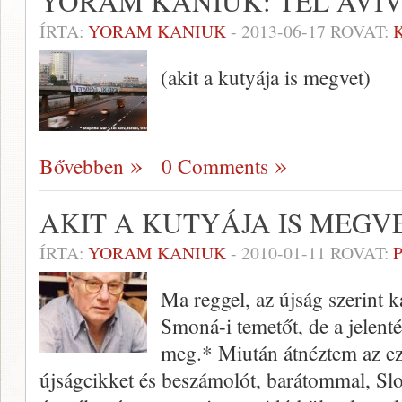
YORAM KANIUK: TEL AVIV
ÍRTA:
YORAM KANIUK
-
2013-06-17
ROVAT:
(akit a kutyája is megvet)
Bővebben
0 Comments
AKIT A KUTYÁJA IS MEGV
ÍRTA:
YORAM KANIUK
-
2010-01-11
ROVAT:
Ma reggel, az újság szerint ka
Smoná-i temetőt, de a jelenté
meg.* Miután átnéztem az ez
újságcikket és beszámolót, barátommal, Slo