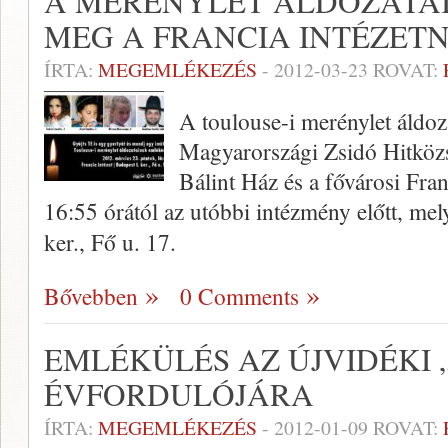
A MERÉNYLET ÁLDOZATA
MEG A FRANCIA INTÉZET
ÍRTA:
MEGEMLÉKEZÉS
-
2012-03-23
ROVAT:
A toulouse-i merénylet áldoz
Magyarországi Zsidó Hitközs
Bálint Ház és a fővárosi Fran
16:55 órától az utóbbi intézmény előtt, me
ker., Fő u. 17.
Bővebben
0 Comments
EMLÉKÜLÉS AZ ÚJVIDÉKI „
ÉVFORDULÓJÁRA
ÍRTA:
MEGEMLÉKEZÉS
-
2012-01-09
ROVAT: