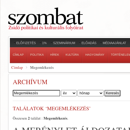
ELŐFIZETÉS
1%
SZEMINÁRIUM
ELŐADÁS
MÉDIAAJÁNLAT
CÍMLAP
POLITIKA
HÍREK
KULTÚRA
HAGYOMÁNY
TÖRTÉNELE
Címlap
Megemlékezés
ARCHÍVUM
Szerző:
TALÁLATOK ‘MEGEMLÉKEZÉS’
2
Megemlékezés
Összesen
találat :
.