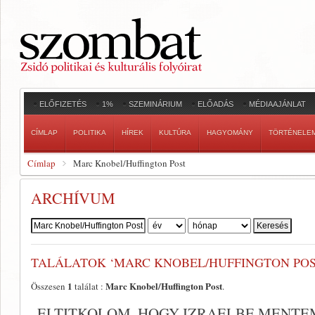
ELŐFIZETÉS
1%
SZEMINÁRIUM
ELŐADÁS
MÉDIAAJÁNLAT
CÍMLAP
POLITIKA
HÍREK
KULTÚRA
HAGYOMÁNY
TÖRTÉNELE
Címlap
Marc Knobel/Huffington Post
ARCHÍVUM
Szerző:
TALÁLATOK ‘MARC KNOBEL/HUFFINGTON POS
1
Marc Knobel/Huffington Post
Összesen
találat :
.
„ELTITKOLOM, HOGY IZRAELBE MENT