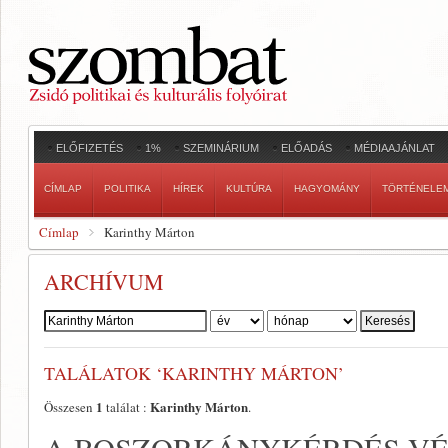
ELŐFIZETÉS
1%
SZEMINÁRIUM
ELŐADÁS
MÉDIAAJÁNLAT
CÍMLAP
POLITIKA
HÍREK
KULTÚRA
HAGYOMÁNY
TÖRTÉNELE
Címlap
Karinthy Márton
ARCHÍVUM
Szerző:
TALÁLATOK ‘KARINTHY MÁRTON’
1
Karinthy Márton
Összesen
találat :
.