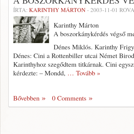
A BOSZORKÁNYKÉRDÉS V
ÍRTA:
KARINTHY MÁRTON
-
2003-11-01
ROVA
Karinthy Márton
A boszorkánykérdés végső m
Dénes Miklós. Karinthy Frigye
Dénes: Cini a Rottenbiller utcai Né­met Biro
Karinthyhoz szegődtem titkárnak. Cini egysze
kérdezte: – Mondd,
… Tovább »
Bővebben
0 Comments