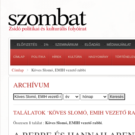
ELŐFIZETÉS
1%
SZEMINÁRIUM
ELŐADÁS
MÉDIAAJÁNLAT
CÍMLAP
POLITIKA
HÍREK
KULTÚRA
HAGYOMÁNY
TÖRTÉNELE
Címlap
Köves Slomó, EMIH vezető rabbi
ARCHÍVUM
Szerző:
TALÁLATOK ‘KÖVES SLOMÓ, EMIH VEZETŐ RA
1
Köves Slomó, EMIH vezető rabbi
Összesen
találat :
.