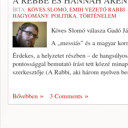
A REBBE ÉS HANNAH AREN
ÍRTA:
KÖVES SLOMÓ, EMIH VEZETŐ RABBI
HAGYOMÁNY
,
POLITIKA
,
TÖRTÉNELEM
Köves Slomó válasza Gadó Já
A „messiás” és a magyar ko
Érdekes, a helyzetet részben – de hangsúlyos
pontossággal bemutató írást tett közzé mina
szerkesztője (A Rabbi, aki három nyelven be
Bővebben
3 Comments