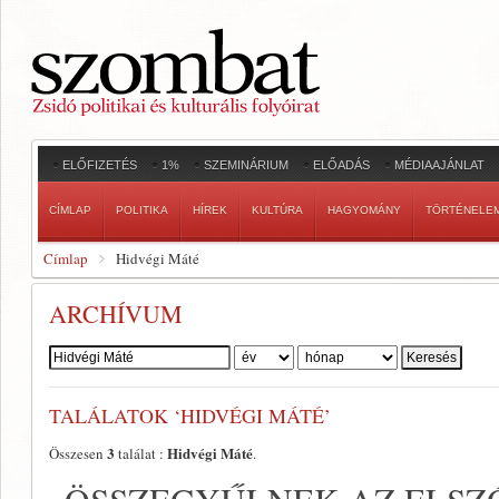
ELŐFIZETÉS
1%
SZEMINÁRIUM
ELŐADÁS
MÉDIAAJÁNLAT
CÍMLAP
POLITIKA
HÍREK
KULTÚRA
HAGYOMÁNY
TÖRTÉNELE
Címlap
Hidvégi Máté
ARCHÍVUM
Szerző:
TALÁLATOK ‘HIDVÉGI MÁTÉ’
3
Hidvégi Máté
Összesen
találat :
.