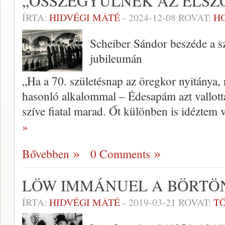
„ÖSSZEGYŰLNEK AZ ELSZ
ÍRTA:
HIDVÉGI MÁTÉ
-
2024-12-08
ROVAT:
H
Scheiber Sándor beszéde a s
jubileumán
„Ha a 70. születésnap az öregkor nyitánya,
hasonló alkalommal – Édesapám azt vallott
szíve fiatal marad. Őt különben is idéztem 
»
Bővebben
0 Comments
LÖW IMMÁNUEL A BÖRTÖ
ÍRTA:
HIDVÉGI MÁTÉ
-
2019-03-21
ROVAT:
T