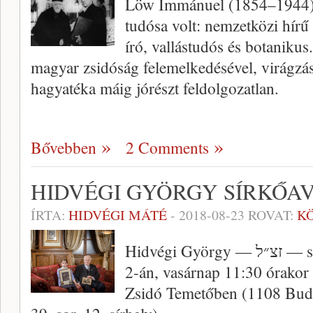
Löw Immánuel (1854–1944) 
tudósa volt: nemzetközi hírű 
író, vallástudós és botanikus
magyar zsidóság felemelkedésével, virágzásá
hagyatéka máig jórészt feldolgozatlan.
Bővebben
2 Comments
HIDVÉGI GYÖRGY SÍRKŐA
ÍRTA:
HIDVÉGI MÁTÉ
-
2018-08-23
ROVAT:
K
Hidvégi György — זצ״ל — sírkőavatása 2018. szeptember
2-án, vasárnap 11:30 órakor
Zsidó Temetőben (1108 Budap