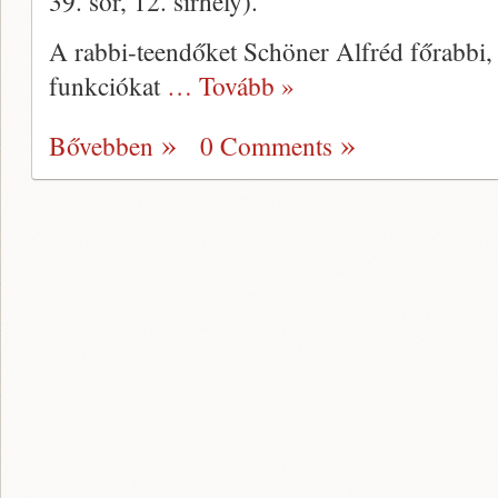
39. sor, 12. sírhely).
A rabbi-teendőket Schöner Alfréd főrabbi, 
funkciókat
… Tovább »
Bővebben
0 Comments