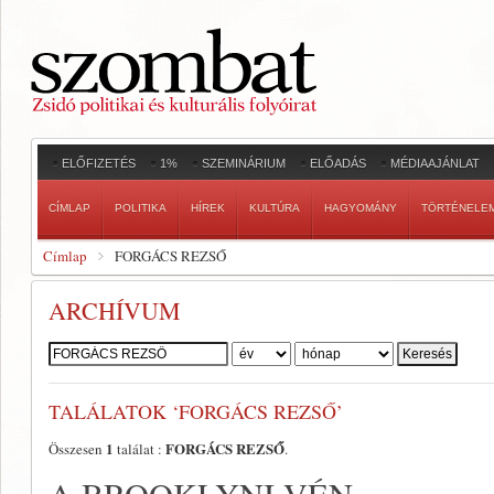
ELŐFIZETÉS
1%
SZEMINÁRIUM
ELŐADÁS
MÉDIAAJÁNLAT
CÍMLAP
POLITIKA
HÍREK
KULTÚRA
HAGYOMÁNY
TÖRTÉNELE
Címlap
FORGÁCS REZSŐ
ARCHÍVUM
Szerző:
TALÁLATOK ‘FORGÁCS REZSŐ’
1
FORGÁCS REZSŐ
Összesen
találat :
.