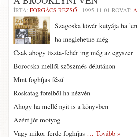
A BROOKLYNI VÉN
ÍRTA:
FORGÁCS REZSŐ
-
1995-11-01
ROVAT:
A
Szagoska kövér kutyája ha le
ha meglehetne még
Csak ahogy tiszta-fehér ing még az egyszer
Borocska mellől szöszmés délutánon
Mint foghíjas fésű
Roskatag fotelből ha nézvén
Ahogy ha mellé nyit is a könyvben
Azért jót motyog
Vagy mikor ferde foghíjas
… Tovább »