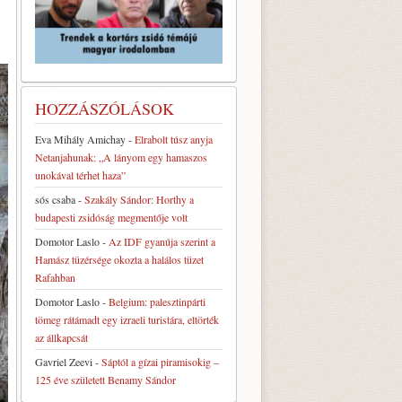
HOZZÁSZÓLÁSOK
Eva Mihály Amichay
-
Elrabolt túsz anyja
Netanjahunak: „A lányom egy hamaszos
unokával térhet haza”
sós csaba
-
Szakály Sándor: Horthy a
budapesti zsidóság megmentője volt
Domotor Laslo
-
Az IDF gyanúja szerint a
Hamász tüzérsége okozta a halálos tüzet
Rafahban
Domotor Laslo
-
Belgium: palesztinpárti
tömeg rátámadt egy izraeli turistára, eltörték
az állkapcsát
Gavriel Zeevi
-
Sáptól a gízai piramisokig –
125 éve született Benamy Sándor