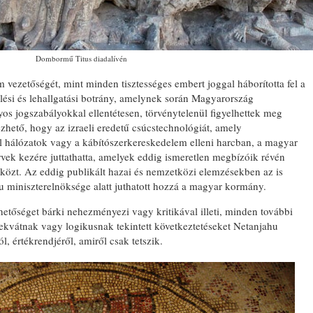
Dombormű Titus diadalívén
zetőségét, mint minden tisztességes embert joggal háborította fel a
elési és lehallgatási botrány, amelynek során Magyarország
os jogszabályokkal ellentétesen, törvénytelenül figyelhettek meg
zhető, hogy az izraeli eredetű csúcstechnológiát, amely
il hálózatok vagy a kábítószerkereskedelem elleni harcban, a magyar
vek kezére juttathatta, amelyek eddig ismeretlen megbízóik révén
eszközt. Az eddig publikált hazai és nemzetközi elemzésekben az is
 miniszterelnöksége alatt juthatott hozzá a magyar kormány.
shetőséget bárki nehezményezi vagy kritikával illeti, minden további
ekvátnak vagy logikusnak tekintett következtetéseket Netanjahu
l, értékrendjéről, amiről csak tetszik.