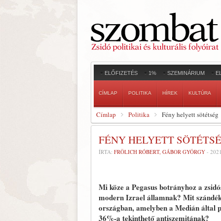
ELŐFIZETÉS
1%
SZEMINÁRIUM
E
CÍMLAP
POLITIKA
HÍREK
KULTÚRA
Címlap
Politika
Fény helyett sötétség
FÉNY HELYETT SÖTÉTS
ÍRTA:
FRÖLICH RÓBERT, GÁBOR GYÖRGY
-
202
Mi köze a Pegasus botrányhoz a zsidó
modern Izrael államnak? Mit szándéko
országban, amelyben a Medián által pu
36%-a tekinthető antiszemitának?