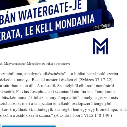
ki Magyarországért Mozgalom politikai hirdetménye
szimbóluma, amelynek elkészítéséről – a bibliai beszámoló szerint
zkedett, amelyet Becalél mester készített el (2Mózes 37,17-22), s
t sátorban is ott állt. A második Szentélyből elhurcolt menóráról
rténetíró, Flavius Josephus, aki szemtanúként írta le a Templomot
ol büszkén mutatták fel az „arany lámpatartót”, amely „egészen más
ználatosak; mert a talapzatán emelkedő oszlopszerű tengelyből
karok nyúlnak ki, mindegyik kar végén fent egy-egy bronzlámpa, tehá
tes szám a zsidók szent száma.” (A zsidó háború VII,5.148-149.)