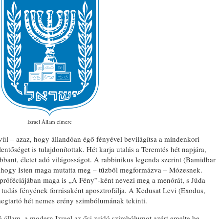
Izrael Állam címere
vül – azaz, hogy állandóan égő fényével bevilágítsa a mindenkori
jelentőséget is tulajdonítottak. Hét karja utalás a Teremtés hét napjára,
obbant, életet adó világosságot. A rabbinikus legenda szerint (Bamidbar
t, hogy Isten maga mutatta meg – tűzből megformázva – Mózesnek.
 próféciájában maga is „A Fény”-ként nevezi meg a menórát, s Júda
a tudás fényének forrásaként aposztrofálja. A Kedusat Levi (Exodus,
megtartó hét nemes erény szimbólumának tekinti.
ó állam, a modern Izrael az ősi zsidó szimbólumot azért emelte be