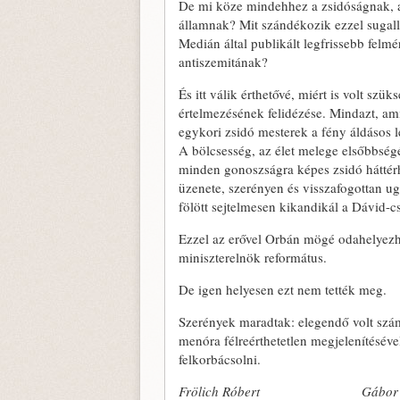
De mi köze mindehhez a zsidóságnak, a
államnak? Mit szándékozik ezzel sugall
Medián által publikált legfrissebb felm
antiszemitának?
És itt válik érthetővé, miért is volt s
értelmezésének felidézése. Mindazt, amit
egykori zsidó mesterek a fény áldásos lét
A bölcsesség, az élet melege elsőbbségé
minden gonoszságra képes zsidó háttérh
üzenete, szerényen és visszafogottan ugy
fölött sejtelmesen kikandikál a Dávid-cs
Ezzel az erővel Orbán mögé odahelyezhet
miniszterelnök református.
De igen helyesen ezt nem tették meg.
Szerények maradtak: elegendő volt szá
menóra félreérthetetlen megjelenítéséve
felkorbácsolni.
Frölich Róbert
Gábor