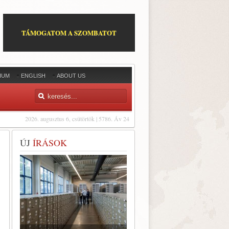
TÁMOGATOM A SZOMBATOT
IUM
ENGLISH
ABOUT US
2026. augusztus 6, csütörtök | 5786. Áv 24
ÚJ
ÍRÁSOK