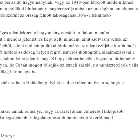
z ősi zsidó hagyománynak, vagy az 1948-ban létrejött modern Izrael
ni a politikai hirdetmény megtervezője abban az országban, amelyben a
érés szerint az ország felnőtt lakoságának 36%-a tekinthető
zükséges a fentiekben a hagyományos zsidó irodalom menóra-
 a menóra jelentett és képviselt, mindent, amit kiolvasni véltek az
éből, a fent említett politikai hirdetmény az ellenkezőjébe fordította át.
t hirdető zsidóság helyett régről ismerős ikonográfia alkalmazásával a
atalom képe jelenik meg. S hogy félreérthetetlen legyen a hirdetmény
an, de Orbán mögött fölsejlik az izraeli zászló, s a miniszterelnök váll
illag három ága is.
ték volna a Heidelbergi Kátét is, diszkréten utalva arra, hogy a
mukra annak reménye, hogy az Izrael állam címeréből kikopizott
l a legsötétebb és legalattomosabb indulatokat sikerül majd
 György