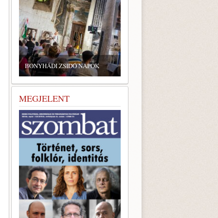
ZSIDÓ GASZTRONÓMIAI
TALÁLKOZÓ A BONYHÁDI
ZSINAGÓGÁBAN
MEGJELENT