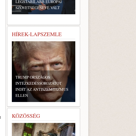
LEGSTABILABB EURÓPAI
SZÖVETSÉGESÉVÉ VÁLT
HÍREK-LAPSZEMLE
TRUMP ORSZÁGOS
INTÉZKEDÉSSOROZATOT
INDÍT AZ ANTISZEMITIZMUS
ELLEN
KÖZÖSSÉG
t