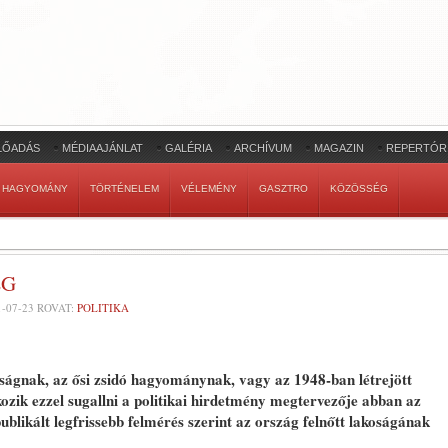
LŐADÁS
MÉDIAAJÁNLAT
GALÉRIA
ARCHÍVUM
MAGAZIN
REPERTÓR
HAGYOMÁNY
TÖRTÉNELEM
VÉLEMÉNY
GASZTRO
KÖZÖSSÉG
ÉG
1-07-23
ROVAT:
POLITIKA
ságnak, az ősi zsidó hagyománynak, vagy az 1948-ban létrejött
zik ezzel sugallni a politikai hirdetmény megtervezője abban az
blikált legfrissebb felmérés szerint az ország felnőtt lakoságának