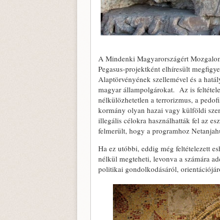
A Mindenki Magyarországért Mozgalom ve
Pegasus-projektként elhíresült megfigy
Alaptörvényének szellemével és a hatály
magyar állampolgárokat. Az is feltétele
nélkülözhetetlen a terrorizmus, a pedof
kormány olyan hazai vagy külföldi szer
illegális célokra használhatták fel az 
felmerült, hogy a programhoz Netanjahu
Ha ez utóbbi, eddig még feltételezett e
nélkül megteheti, levonva a számára ad
politikai gondolkodásáról, orientációjáró