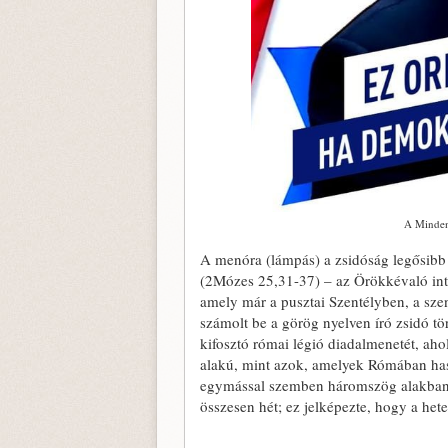
A Minden
A menóra (lámpás) a zsidóság legősibb 
(2Mózes 25,31-37) – az Örökkévaló inté
amely már a pusztai Szentélyben, a szen
számolt be a görög nyelven író zsidó tö
kifosztó római légió diadalmenetét, ah
alakú, mint azok, amelyek Rómában has
egymással szemben háromszög alakban 
összesen hét; ez jelképezte, hogy a he