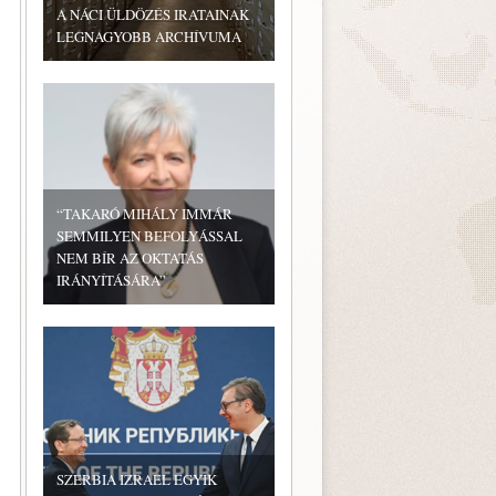
A NÁCI ÜLDÖZÉS IRATAINAK
LEGNAGYOBB ARCHÍVUMA
“TAKARÓ MIHÁLY IMMÁR
SEMMILYEN BEFOLYÁSSAL
NEM BÍR AZ OKTATÁS
IRÁNYÍTÁSÁRA”
SZERBIA IZRAEL EGYIK