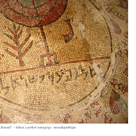
Jiszrael” – felirat a jerikói zsinagóga mozaikpadlóján