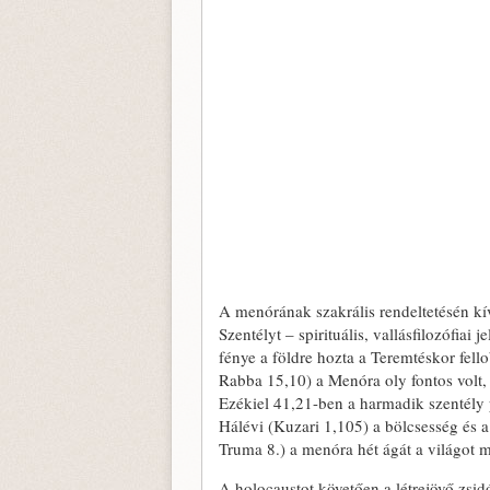
A menórának szakrális rendeltetésén kí
Szentélyt – spirituális, vallásfilozófiai 
fénye a földre hozta a Teremtéskor fell
Rabba 15,10) a Menóra oly fontos vol
Ezékiel 41,21-ben a harmadik szentély
Hálévi (Kuzari 1,105) a bölcsesség és 
Truma 8.) a menóra hét ágát a világot 
A holocaustot követően a létrejövő zsid