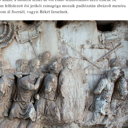
an felfedezett ősi jerikói zsinagóga mozaik padlózatán ábrázolt menóra
álom ál Jiszráél, vagyis Békét Izraelnek.