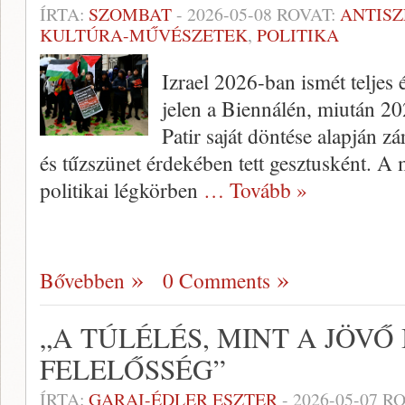
ÍRTA:
SZOMBAT
-
2026-05-08
ROVAT:
ANTIS
KULTÚRA-MŰVÉSZETEK
,
POLITIKA
Izrael 2026-ban ismét teljes
jelen a Biennálén, miután 20
Patir saját döntése alapján zá
és tűzszünet érdekében tett gesztusként. A m
politikai légkörben
… Tovább »
Bővebben
0 Comments
„A TÚLÉLÉS, MINT A JÖVŐ
FELELŐSSÉG”
ÍRTA:
GARAI-ÉDLER ESZTER
-
2026-05-07
RO