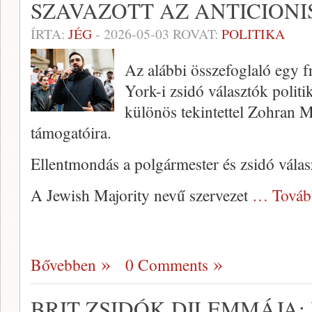
SZAVAZOTT AZ ANTICION
ÍRTA:
JÉG
-
2026-05-03
ROVAT:
POLITIKA
Az alábbi összefoglaló egy f
York-i zsidó választók politik
különös tekintettel Zohran 
támogatóira.
Ellentmondás a polgármester és zsidó válas
A Jewish Majority nevű szervezet
… Továb
Bővebben
0 Comments
BRIT ZSIDÓK DILEMMÁJA: 