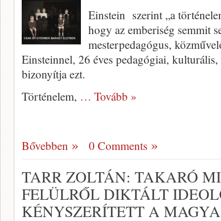
Einstein szerint „a történel
hogy az emberiség semmit s
mesterpedagógus, közművelő
Einsteinnel, 26 éves pedagógiai, kulturális,
bizonyítja ezt.
Történelem,
… Tovább »
Bővebben
0 Comments
TARR ZOLTÁN: TAKARÓ M
FELÜLRŐL DIKTÁLT IDEO
KÉNYSZERÍTETT A MAGY