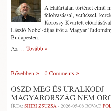
A Határtalan történet című m
felolvasással, vetítéssel, kere
Korossy Kvartett előadásáva
László Nobel-díjas írót a Magyar Tudom
Budapesten.
Az
… Tovább »
Bővebben
0 Comments
OSZD MEG ÉS URALKODJ –
MAGYARORSZÁG NEM OR
ÍRTA:
SHIRI ZSUZSA
-
2026-05-06
ROVAT:
PO