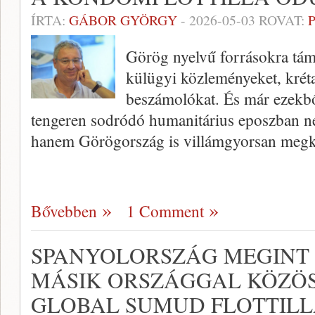
ÍRTA:
GÁBOR GYÖRGY
-
2026-05-03
ROVAT:
Görög nyelvű forrásokra tá
külügyi közleményeket, kréta
beszámolókat. És már ezekből
tengeren sodródó humanitárius eposzban ne
hanem Görögország is villámgyorsan meg
Bővebben
1 Comment
SPANYOLORSZÁG MEGINT T
MÁSIK ORSZÁGGAL KÖZÖS
GLOBAL SUMUD FLOTTILL