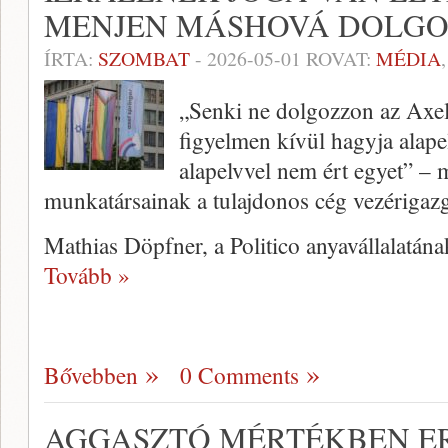
MENJEN MÁSHOVÁ DOLGO
ÍRTA:
SZOMBAT
-
2026-05-01
ROVAT:
MÉDIA
„Senki ne dolgozzon az Axe
figyelmen kívül hagyja alape
alapelvvel nem ért egyet” – 
munkatársainak a tulajdonos cég vezérigazg
Mathias Döpfner, a Politico anyavállalatán
Tovább »
Bővebben
0 Comments
AGGASZTÓ MÉRTÉKBEN E