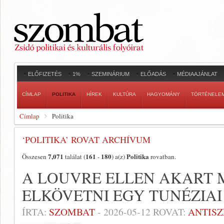
ELŐFIZETÉS
1%
SZEMINÁRIUM
ELŐADÁS
MÉDIAAJÁNLAT
CÍMLAP
POLITIKA
HÍREK
KULTÚRA
HAGYOMÁNY
TÖRTÉNELE
Címlap
Politika
‘POLITIKA’ ROVAT ARCHÍVUM
7,071
161
180
Politika
Összesen
találat (
-
) a(z)
rovatban.
A LOUVRE ELLEN AKART
ELKÖVETNI EGY TUNÉZIAI
ÍRTA:
SZOMBAT
-
2026-05-12
ROVAT:
ANTIS