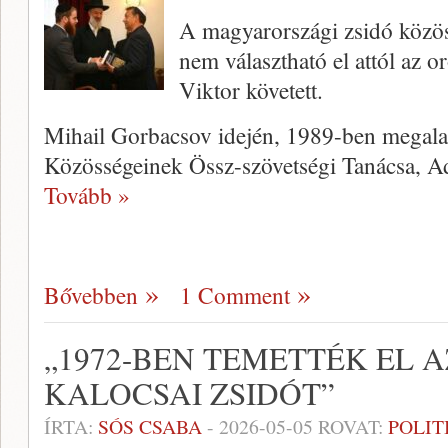
A magyarországi zsidó közö
nem választható el attól az o
Viktor követett.
Mihail Gorbacsov idején, 1989-ben megalak
Közösségeinek Össz-szövetségi Tanácsa, Ad
Tovább »
Bővebben
1 Comment
„1972-BEN TEMETTÉK EL 
KALOCSAI ZSIDÓT”
ÍRTA:
SÓS CSABA
-
2026-05-05
ROVAT:
POLIT