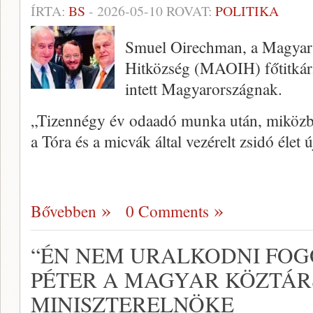
ÍRTA:
BS
-
2026-05-10
ROVAT:
POLITIKA
Smuel Oirechman, a Magyar
Hitközség (MAOIH) főtitkár
intett Magyarországnak.
„Tizennégy év odaadó munka után, miközbe
a Tóra és a micvák által vezérelt zsidó élet 
Bővebben
0 Comments
“ÉN NEM URALKODNI FOG
PÉTER A MAGYAR KÖZTÁR
MINISZTERELNÖKE