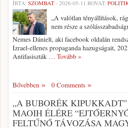
ÍRTA:
SZOMBAT
-
2026-05-11
ROVAT:
POLITI
„A valótlan tényállítások, r
nem része a szólásszabadsá
Nemes Dánielt, aki facebook oldalán rendsz
Izrael-ellenes propaganda hazugságait, 20
Antifasiszták
… Tovább »
Bővebben
0 Comments
„A BUBORÉK KIPUKKADT”
MAOIH ÉLÉRE “EJTŐERNY
FELTŰNŐ TÁVOZÁSA MAG