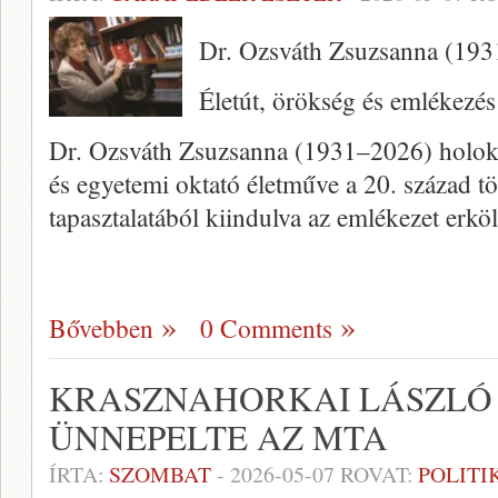
Dr. Ozsváth Zsuzsanna (19
Életút, örökség és emlékezés
Dr. Ozsváth Zsuzsanna (1931–2026) holokau
és egyetemi oktató életműve a 20. század t
tapasztalatából kiindulva az emlékezet erkö
Bővebben
0 Comments
KRASZNAHORKAI LÁSZLÓ 
ÜNNEPELTE AZ MTA
ÍRTA:
SZOMBAT
-
2026-05-07
ROVAT:
POLITI