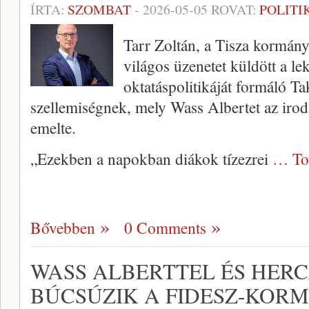
ÍRTA:
SZOMBAT
-
2026-05-05
ROVAT:
POLITI
Tarr Zoltán, a Tisza kormány
világos üzenetet küldött a 
oktatáspolitikáját formáló T
szellemiségnek, mely Wass Albertet az irod
emelte.
„Ezekben a napokban diákok tízezrei
… To
Bővebben
0 Comments
WASS ALBERTTEL ÉS HER
BÚCSÚZIK A FIDESZ-KOR