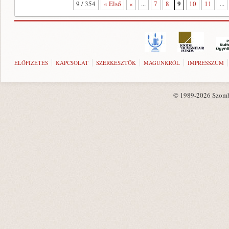
9
9 / 354
« Első
«
...
7
8
10
11
...
ELŐFIZETÉS
KAPCSOLAT
SZERKESZTŐK
MAGUNKRÓL
IMPRESSZUM
© 1989-2026 Szombat