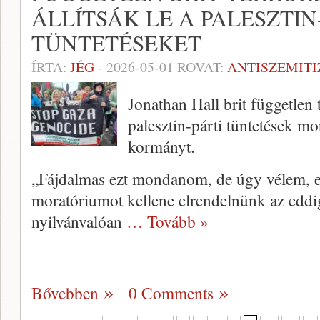
ÁLLÍTSÁK LE A PALESZTIN
TÜNTETÉSEKET
ÍRTA:
JÉG
-
2026-05-01
ROVAT:
ANTISZEMIT
Jonathan Hall brit független
palesztin-párti tüntetések mor
kormányt.
„Fájdalmas ezt mondanom, de úgy vélem, e
moratóriumot kellene elrendelnünk az eddig 
nyilvánvalóan
… Tovább »
Bővebben
0 Comments