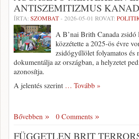
ANTISZEMITIZMUS KANA
ÍRTA:
SZOMBAT
-
2026-05-01
ROVAT:
POLITI
A B’nai Brith Canada zsidó 
közzétette a 2025-ös évre vo
zsidógyűlölet folyamatos és
dokumentálja az országban, a helyzetet ped
azonosítja.
A jelentés szerint
… Tovább »
Bővebben
0 Comments
FÜGGETLEN BRIT TERROR