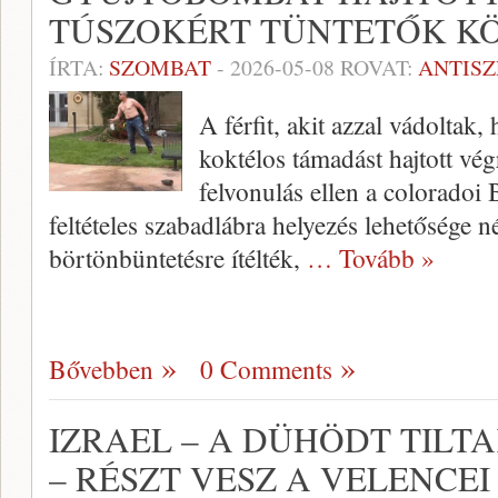
TÚSZOKÉRT TÜNTETŐK K
ÍRTA:
SZOMBAT
-
2026-05-08
ROVAT:
ANTIS
A férfit, akit azzal vádoltak
koktélos támadást hajtott végr
felvonulás ellen a coloradoi
feltételes szabadlábra helyezés lehetősége né
börtönbüntetésre ítélték,
… Tovább »
Bővebben
0 Comments
IZRAEL – A DÜHÖDT TIL
– RÉSZT VESZ A VELENCE