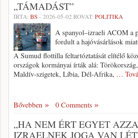
„TÁMADÁST”
ÍRTA:
BS
-
2026-05-02
ROVAT:
POLITIKA
A spanyol–izraeli ACOM a p
fordult a hajóvásárlások miat
A Sumud flottilla feltartóztatását elítélő kö
országok kormányai írták alá: Törökország,
Maldív-szigetek, Líbia, Dél-Afrika,
… Tová
Bővebben
0 Comments
„HA NEM ÉRT EGYET AZZA
IZRAELNEK JOGA VAN LÉT