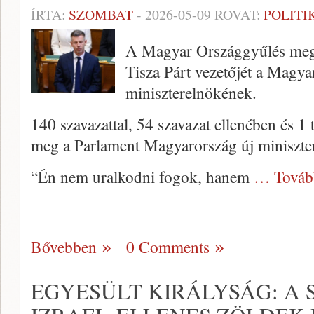
ÍRTA:
SZOMBAT
-
2026-05-09
ROVAT:
POLITI
A Magyar Országgyűlés megv
Tisza Párt vezetőjét a Magya
miniszterelnökének.
140 szavazattal, 54 szavazat ellenében és 1 
meg a Parlament Magyarország új miniszte
“Én nem uralkodni fogok, hanem
… Továb
Bővebben
0 Comments
EGYESÜLT KIRÁLYSÁG: A 