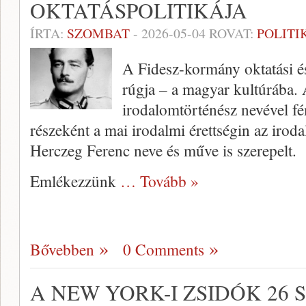
OKTATÁSPOLITIKÁJA
ÍRTA:
SZOMBAT
-
2026-05-04
ROVAT:
POLITI
A Fidesz-kormány oktatási és
rúgja – a magyar kultúrába.
irodalomtörténész nevével fé
részeként a mai irodalmi érettségin az irod
Herczeg Ferenc neve és műve is szerepelt.
Emlékezzünk
… Tovább »
Bővebben
0 Comments
A NEW YORK-I ZSIDÓK 26