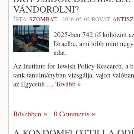
VÁNDOROLNI?
ÍRTA:
SZOMBAT
-
2026-05-03
ROVAT:
ANTIS
2025-ben 742 fő költözött a
Izraelbe, ami több mint neg
adat.
Az Institute for Jewish Policy Research, a br
tank tanulmányban vizsgálja, vajon valóba
az Egyesült
… Tovább »
Bővebben
0 Comments
A KONDOMFLOTTILLA ODÜ