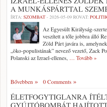
IZRAEL-ELLENES ZÖLDEK 
A MUNKÁSPÁRTTAL SZEM
ÍRTA:
SZOMBAT
-
2026-05-09
ROVAT:
POLITI
Az Egyesült Királyság-szert
veszített a tőle jobbra álló 
Zöld Párt javára is, amelyn
„öko-populistának” nevező vezető, Zack Pol
Polanski az Izrael-ellenes,
… Tovább »
Bővebben
0 Comments
ÉLETFOGYTIGLANRA ÍTÉLT
GYÚJTÓBOMBÁT HAJÍTOTT 